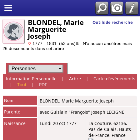
BLONDEL, Marie
Outils de recherche
Marguerite
Joseph
1777 - 1831 (53 ans)
N'a aucun ancêtres mais
26 descendants dans cet arbre.
Information Personnelle
|
Arbre
|
Carte d'événements
|
Tout
|
PDF
Nom
BLONDEL
,
Marie Marguerite Joseph
Parenté
avec Guislain "François" Joseph LECIGNE
Naissance
Lundi 20 oct 1777
La Couture, 62136,
Pas-de-Calais, Hauts-
de-France, France