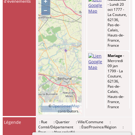
+
d'événements
- Lundi 20
–
oct 1777 -
La Couture,
62136,
Pas-de-
Calais,
Hauts-de-
France,
France
Mariage
-
Mercredi
09 jan
1799 - La
Couture,
62136,
Pas-de-
Calais,
Hauts-de-
France,
©
OpenStreetMap
France
10 km
contributors.
Enfant -
Légende
: Rue
: Quartier
: Ville/Commune
:
DENOEUD,
Comté/Département
: État/Province/Région
:
Angéline
Pays
: Non spécifié
Joséphine