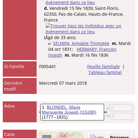
d.
Vendredi 15 fév 1839, Saint-Floris,
62350, Pas-de-Calais, Hauts-de-France,
France
(Âgé de 33 ans)
▻
SEUWIN, Aimable Thimotée
m.
Mardi
04 oct 1831;
HERMARY, François
Joseph
m.
Mardi 16 fév 1836
ID Famille
F005441
Feuille familiale
|
Tableau familial
Dernière
Mercredi 07 mars 2018
modif.
Arbre
1
BLONDEL, Marie
2
Marguerite Joseph
(I15280)
3
(1777 – 1831)
Carte
Naissance