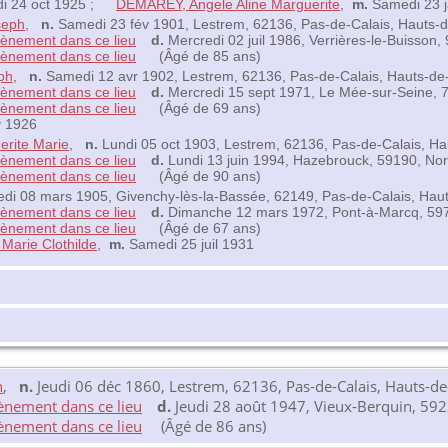
 24 oct 1925 ;
DEMAREY, Angele Aline Marguerite
,
m.
Samedi 23 
seph
,
n.
Samedi 23 fév 1901, Lestrem, 62136, Pas-de-Calais, Hauts-
d.
Mercredi 02 juil 1986, Verrières-le-Buisson
(Âgé de 85 ans)
ph
,
n.
Samedi 12 avr 1902, Lestrem, 62136, Pas-de-Calais, Hauts-de
d.
Mercredi 15 sept 1971, Le Mée-sur-Seine, 7
(Âgé de 69 ans)
v 1926
rite Marie
,
n.
Lundi 05 oct 1903, Lestrem, 62136, Pas-de-Calais, H
d.
Lundi 13 juin 1994, Hazebrouck, 59190, No
(Âgé de 90 ans)
di 08 mars 1905, Givenchy-lès-la-Bassée, 62149, Pas-de-Calais, Hau
d.
Dimanche 12 mars 1972, Pont-à-Marcq, 597
(Âgé de 67 ans)
arie Clothilde
,
m.
Samedi 25 juil 1931
n
,
n.
Jeudi 06 déc 1860, Lestrem, 62136, Pas-de-Calais, Hauts-de
d.
Jeudi 28 août 1947, Vieux-Berquin, 592
(Âgé de 86 ans)