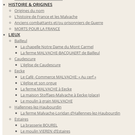
HISTOIRE & ORIGINES
Origines du nom
L’histoire de France et les Malvache
Anciens combattants et/ou prisonniers de Guerre
MORTS POUR LA FRANCE
LIEUX
Bailleul
La chapelle Notre Dame du Mont Carmel
La ferme MALVACHE-BACQUAERT de Bailleul
Caudescure
L’église de Caudescure
Eecke
Le Café -Commerce MALVACHE: « Au cerf »
L’église et son orgue
La ferme MALVACHE à Eecke
La maison Stoffaes-Malvache à Eecke (place)
Le moulin à grain MALVACHE
Hallennes-lez-Haubourdin
La ferme Malvache-Loridan d’Hallennes-lez-Haubourdin
Estaires
La brasserie BOUREL
Le moulin VIEREN d’Estaires