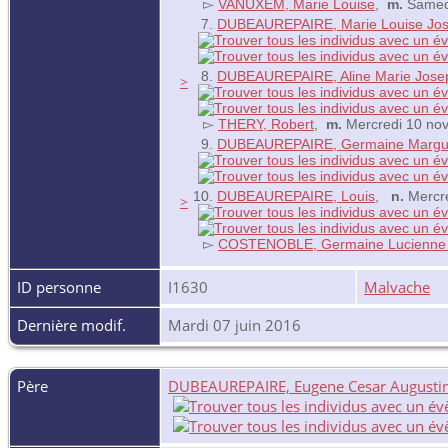
▻
VANUXEM, Marie Louise
,
m.
Samedi
7.
DUBEAUREPAIRE, Marie Louise Jo
8.
DUBEAUREPAIRE, Aline Marie Jose
>
▻
THERY, Robert
,
m.
Mercredi 10 no
9.
DUBEAUREPAIRE, Germaine Margue
10.
DUBEAUREPAIRE, Louis
,
n.
Mercre
>
▻
COSTENOBLE, Germaine Lucienne M
ID personne
I1630
Malvache
Dernière modif.
Mardi 07 juin 2016
Père
DUBEAUREPAIRE, Eugene Cesar Augusti