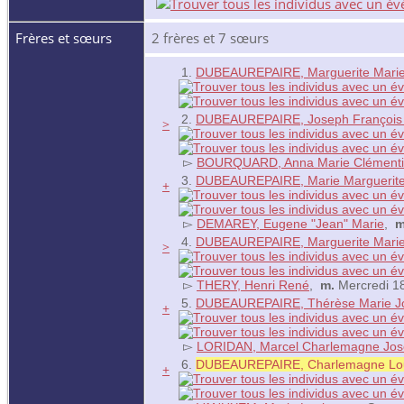
Frères et sœurs
2 frères et 7 sœurs
1.
DUBEAUREPAIRE, Marguerite Mari
2.
DUBEAUREPAIRE, Joseph François 
>
▻
BOURQUARD, Anna Marie Clément
3.
DUBEAUREPAIRE, Marie Marguerit
+
▻
DEMAREY, Eugene "Jean" Marie
,
m
4.
DUBEAUREPAIRE, Marguerite Marie
>
▻
THERY, Henri René
,
m.
Mercredi 18
5.
DUBEAUREPAIRE, Thérèse Marie J
+
▻
LORIDAN, Marcel Charlemagne Jo
6.
DUBEAUREPAIRE, Charlemagne Lou
+