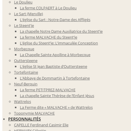
Le Doulieu
La ferme COLPAERT à Le Doulieu
Le Sart (Merville)
L’église du Sart : Notre-Dame des Affligés
Le Steent’je
La chapelle Notre Dame Auxiliatrice du Steent’je
La ferme MALVACHE du Steent’je
L’église du Steent’je: L’immaculée Conception
Morbecque
La Chapelle Sainte Apolline à Morbecque
Outtersteene
L’église St Jean Baptiste d’Outtersteene
Tortefontaine
L’Abbaye de Dommartin à Tortefontaine
Neuf-Berquin
La ferme PETITPREZ-MALVACHE
La chapelle Sainte Thérèse de l’Enfant Jésus
Wattrelos
La Ferme dite « MALVACHE » de Wattrelos
Toponymie MALVACHE
PERSONNALITÉS
CAPELLE Ferdinand Casimir Elie
HERMARY Célestin