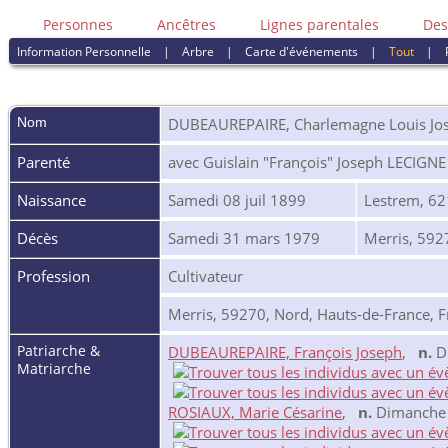
Personnes
Ancêtres
Lignes parentales
Des
Information Personnelle
|
Arbre
|
Carte d'événements
|
Tout
|
Nom
DUBEAUREPAIRE
,
Charlemagne Louis Jo
Parenté
avec Guislain "François" Joseph LECIGNE
Naissance
Samedi 08 juil 1899
Lestrem, 62
Décès
Samedi 31 mars 1979
Merris, 592
Profession
Cultivateur
Merris, 59270, Nord, Hauts-de-France, 
Patriarche &
DUBEAUREPAIRE, François Joseph
,
n.
Di
Matriarche
ROSIAUX, Marie Césarine
,
n.
Dimanche 1