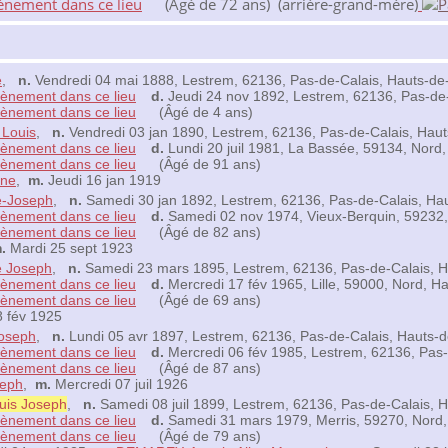
(Âgé de 72 ans) (arrière-grand-mère)
e
,
n.
Vendredi 04 mai 1888, Lestrem, 62136, Pas-de-Calais, Hauts-de
d.
Jeudi 24 nov 1892, Lestrem, 62136, Pas-de
(Âgé de 4 ans)
Louis
,
n.
Vendredi 03 jan 1890, Lestrem, 62136, Pas-de-Calais, Hau
d.
Lundi 20 juil 1981, La Bassée, 59134, Nord
(Âgé de 91 ans)
ine
,
m.
Jeudi 16 jan 1919
e-Joseph
,
n.
Samedi 30 jan 1892, Lestrem, 62136, Pas-de-Calais, Ha
d.
Samedi 02 nov 1974, Vieux-Berquin, 59232,
(Âgé de 82 ans)
.
Mardi 25 sept 1923
 Joseph
,
n.
Samedi 23 mars 1895, Lestrem, 62136, Pas-de-Calais, H
d.
Mercredi 17 fév 1965, Lille, 59000, Nord, H
(Âgé de 69 ans)
 fév 1925
oseph
,
n.
Lundi 05 avr 1897, Lestrem, 62136, Pas-de-Calais, Hauts-
d.
Mercredi 06 fév 1985, Lestrem, 62136, Pas-
(Âgé de 87 ans)
seph
,
m.
Mercredi 07 juil 1926
is Joseph
,
n.
Samedi 08 juil 1899, Lestrem, 62136, Pas-de-Calais, 
d.
Samedi 31 mars 1979, Merris, 59270, Nord,
(Âgé de 79 ans)