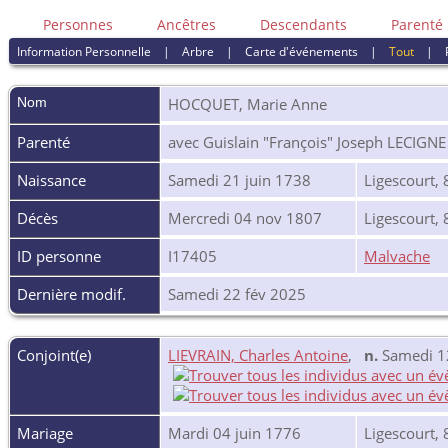
Personnes
Ancêtres
Descendants
Parenté
Information Personnelle
|
Arbre
|
Carte d'événements
|
Tout
|
Nom
HOCQUET
,
Marie Anne
Parenté
avec Guislain "François" Joseph LECIGNE
Naissance
Samedi 21 juin 1738
Ligescourt,
Décès
Mercredi 04 nov 1807
Ligescourt,
ID personne
I17405
Malvache
Dernière modif.
Samedi 22 fév 2025
Conjoint(e)
LIEVRAIN, Charles Antoine
,
n.
Samedi 12
Mariage
Mardi 04 juin 1776
Ligescourt,