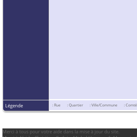
Légende
: Rue
: Quartier
: Ville/Commune
: Comt
Merci à tous pour votre aide dans la mise à jour du site.