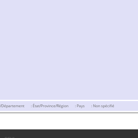
é/Département
: État/Province/Région
: Pays
: Non spécifié