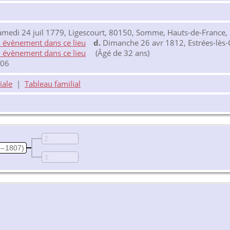
medi 24 juil 1779, Ligescourt, 80150, Somme, Hauts-de-France,
d.
Dimanche 26 avr 1812, Estrées-lès-
(Âgé de 32 ans)
806
iale
|
Tableau familial
2
 – 1807)
3