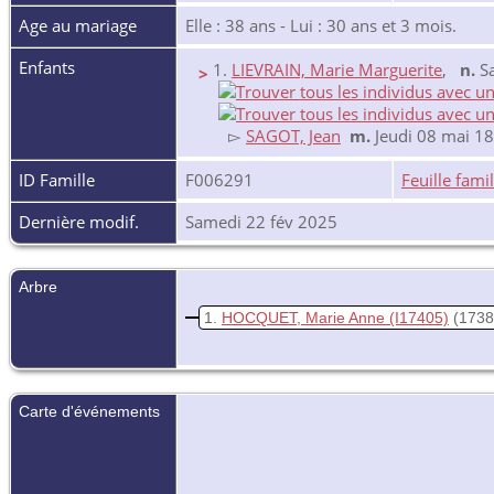
Age au mariage
Elle : 38 ans - Lui : 30 ans et 3 mois.
Enfants
1.
LIEVRAIN, Marie Marguerite
,
n.
Sa
>
▻
SAGOT, Jean
m.
Jeudi 08 mai 1
ID Famille
F006291
Feuille famil
Dernière modif.
Samedi 22 fév 2025
Arbre
1
HOCQUET, Marie Anne
(I17405)
(1738
Carte d'événements