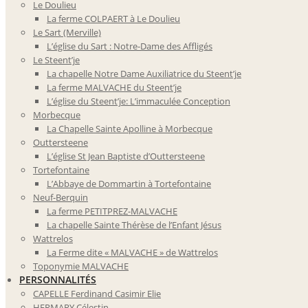
Le Doulieu
La ferme COLPAERT à Le Doulieu
Le Sart (Merville)
L’église du Sart : Notre-Dame des Affligés
Le Steent’je
La chapelle Notre Dame Auxiliatrice du Steent’je
La ferme MALVACHE du Steent’je
L’église du Steent’je: L’immaculée Conception
Morbecque
La Chapelle Sainte Apolline à Morbecque
Outtersteene
L’église St Jean Baptiste d’Outtersteene
Tortefontaine
L’Abbaye de Dommartin à Tortefontaine
Neuf-Berquin
La ferme PETITPREZ-MALVACHE
La chapelle Sainte Thérèse de l’Enfant Jésus
Wattrelos
La Ferme dite « MALVACHE » de Wattrelos
Toponymie MALVACHE
PERSONNALITÉS
CAPELLE Ferdinand Casimir Elie
HERMARY Célestin