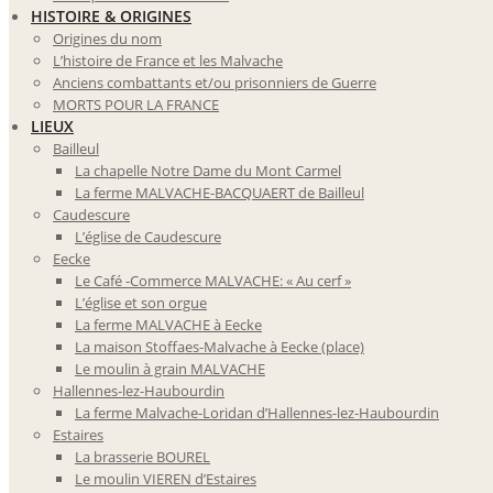
HISTOIRE & ORIGINES
Origines du nom
L’histoire de France et les Malvache
Anciens combattants et/ou prisonniers de Guerre
MORTS POUR LA FRANCE
LIEUX
Bailleul
La chapelle Notre Dame du Mont Carmel
La ferme MALVACHE-BACQUAERT de Bailleul
Caudescure
L’église de Caudescure
Eecke
Le Café -Commerce MALVACHE: « Au cerf »
L’église et son orgue
La ferme MALVACHE à Eecke
La maison Stoffaes-Malvache à Eecke (place)
Le moulin à grain MALVACHE
Hallennes-lez-Haubourdin
La ferme Malvache-Loridan d’Hallennes-lez-Haubourdin
Estaires
La brasserie BOUREL
Le moulin VIEREN d’Estaires