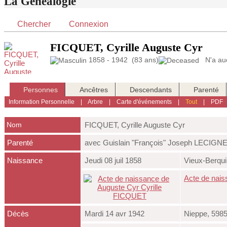
La Généalogie
Chercher
Connexion
FICQUET, Cyrille Auguste Cyr
1858 - 1942 (83 ans)
N'a auc
Personnes
Ancêtres
Descendants
Parenté
Information Personnelle
|
Arbre
|
Carte d'événements
|
Tout
|
PDF
Nom
FICQUET
,
Cyrille Auguste Cyr
Parenté
avec Guislain "François" Joseph LECIGN
Naissance
Jeudi 08 juil 1858
Vieux-Berqui
Acte de nai
Décès
Mardi 14 avr 1942
Nieppe, 5985