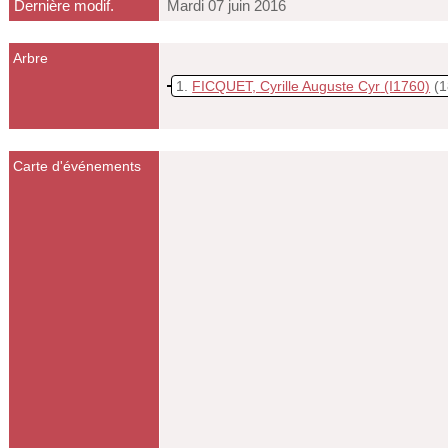
Dernière modif.
Mardi 07 juin 2016
Arbre
1
FICQUET, Cyrille Auguste Cyr
(I1760)
(1
Carte d'événements