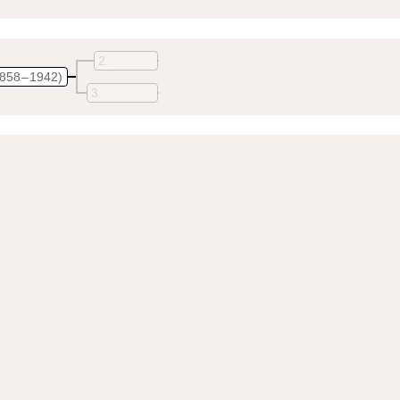
2
858 – 1942)
3