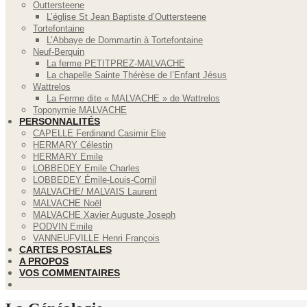
Outtersteene
L’église St Jean Baptiste d’Outtersteene
Tortefontaine
L’Abbaye de Dommartin à Tortefontaine
Neuf-Berquin
La ferme PETITPREZ-MALVACHE
La chapelle Sainte Thérèse de l’Enfant Jésus
Wattrelos
La Ferme dite « MALVACHE » de Wattrelos
Toponymie MALVACHE
PERSONNALITÉS
CAPELLE Ferdinand Casimir Elie
HERMARY Célestin
HERMARY Emile
LOBBEDEY Emile Charles
LOBBEDEY Émile-Louis-Cornil
MALVACHE/ MALVAIS Laurent
MALVACHE Noël
MALVACHE Xavier Auguste Joseph
PODVIN Emile
VANNEUFVILLE Henri François
CARTES POSTALES
A PROPOS
VOS COMMENTAIRES