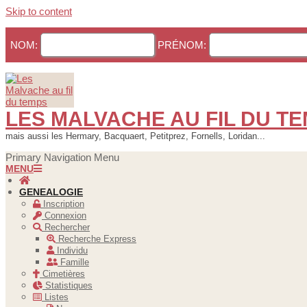
Skip to content
NOM:
PRÉNOM:
LES MALVACHE AU FIL DU T
mais aussi les Hermary, Bacquaert, Petitprez, Fornells, Loridan...
Primary Navigation Menu
MENU
GENEALOGIE
Inscription
Connexion
Rechercher
Recherche Express
Individu
Famille
Cimetières
Statistiques
Listes