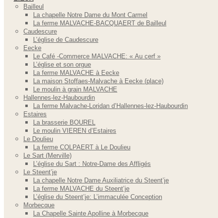
Bailleul
La chapelle Notre Dame du Mont Carmel
La ferme MALVACHE-BACQUAERT de Bailleul
Caudescure
L’église de Caudescure
Eecke
Le Café -Commerce MALVACHE: « Au cerf »
L’église et son orgue
La ferme MALVACHE à Eecke
La maison Stoffaes-Malvache à Eecke (place)
Le moulin à grain MALVACHE
Hallennes-lez-Haubourdin
La ferme Malvache-Loridan d’Hallennes-lez-Haubourdin
Estaires
La brasserie BOUREL
Le moulin VIEREN d’Estaires
Le Doulieu
La ferme COLPAERT à Le Doulieu
Le Sart (Merville)
L’église du Sart : Notre-Dame des Affligés
Le Steent’je
La chapelle Notre Dame Auxiliatrice du Steent’je
La ferme MALVACHE du Steent’je
L’église du Steent’je: L’immaculée Conception
Morbecque
La Chapelle Sainte Apolline à Morbecque