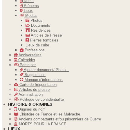
Noms
Prénoms
Lieux
Medias
Photos
Documents
Résidences
Articles de Presse
Pierres tombales
Lieux de culte
Professions
Anniversaires
Calendrier
Participer
Ajouter document/ Photo…
Suggestions
Manque d’informations
Carte de fréquentation
Articles de presse
Administration
Politique de confidentialité
HISTOIRE & ORIGINES
Origines du nom
L’histoire de France et les Malvache
Anciens combattants et/ou prisonniers de Guerre
MORTS POUR LA FRANCE
LIEUX