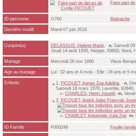
Faire part d
ID personne
I1760
Malvache
Dernière modif.
Mardi 07 juin 2016
Conjoint(e)
DELASSUS, Helene Marie
,
n.
Samedi 09 j
Jeudi 14 août 1930, Nieppe, 59850, Nord,
Mariage
Mercredi 26 nov 1890
Vieux-Berqui
Age au mariage
Lui : 32 ans et 4 mois - Elle : 24 ans et 5 m
Enfants
1.
FICQUET, Agnes Zoe Adeline
,
n.
Dim
+
Samedi 18 mars 1978, Laventie, 62840,
▻
CHARLES, Henri Joseph
m.
Vendr
2.
FICQUET, André Jules François Jose
>
▻
CHARLET, Antoinette Julia Zoé
m.
ID Famille
F000248
Feuille famili