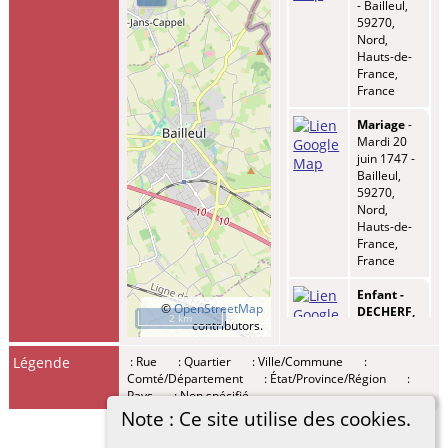
- Bailleul,
59270,
Nord,
Hauts-de-
France,
France
Mariage
-
Mardi 20
juin 1747 -
Bailleul,
59270,
Nord,
Hauts-de-
France,
France
Enfant -
©
OpenStreetMap
DECHERF,
2 km
contributors.
Marie
Anne
Légende
: Rue
: Quartier
: Ville/Commune
:
Françoise
-
Comté/Département
: État/Province/Région
:
Lundi 14
Pays
: Non spécifié
mai 1759 -
Bailleul,
Note : Ce site utilise des cookies.
59270,
Nord,