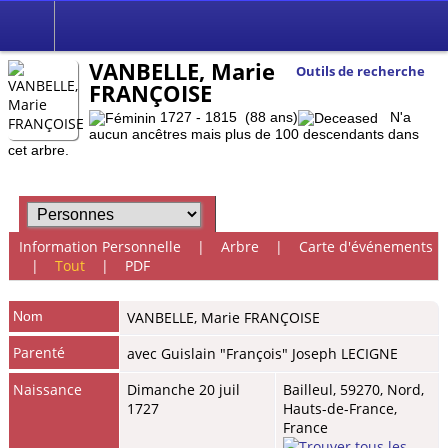
VANBELLE, Marie
Outils de recherche
FRANÇOISE
1727 - 1815 (88 ans)
N'a
aucun ancêtres mais plus de 100 descendants dans
cet arbre.
Information Personnelle
|
Arbre
|
Carte d'événements
|
Tout
|
PDF
Nom
VANBELLE
,
Marie FRANÇOISE
Parenté
avec Guislain "François" Joseph LECIGNE
Naissance
Dimanche 20 juil
Bailleul, 59270, Nord,
1727
Hauts-de-France,
France