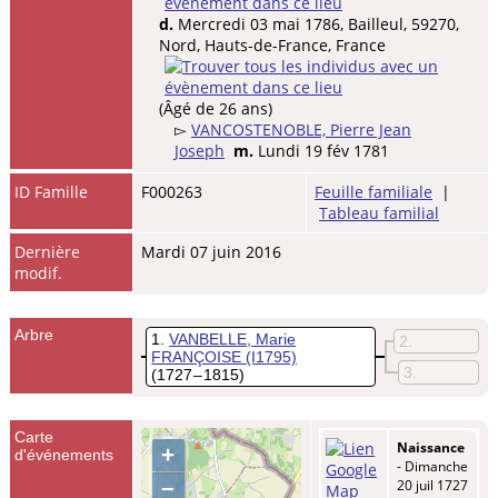
d.
Mercredi 03 mai 1786, Bailleul, 59270,
Nord, Hauts-de-France, France
(Âgé de 26 ans)
▻
VANCOSTENOBLE, Pierre Jean
Joseph
m.
Lundi 19 fév 1781
ID Famille
F000263
Feuille familiale
|
Tableau familial
Dernière
Mardi 07 juin 2016
modif.
Arbre
1
VANBELLE, Marie
2
FRANÇOISE
(I1795)
3
(1727 – 1815)
Carte
Naissance
+
d'événements
- Dimanche
–
20 juil 1727