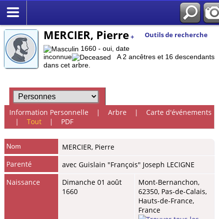
MERCIER, Pierre
Outils de recherche
+
1660 - oui, date
inconnue
A 2 ancêtres et 16 descendants
dans cet arbre.
Information Personnelle
|
Arbre
|
Carte d'événements
|
Tout
|
PDF
Nom
MERCIER
,
Pierre
Parenté
avec Guislain "François" Joseph LECIGNE
Naissance
Dimanche 01 août
Mont-Bernanchon,
1660
62350, Pas-de-Calais,
Hauts-de-France,
France