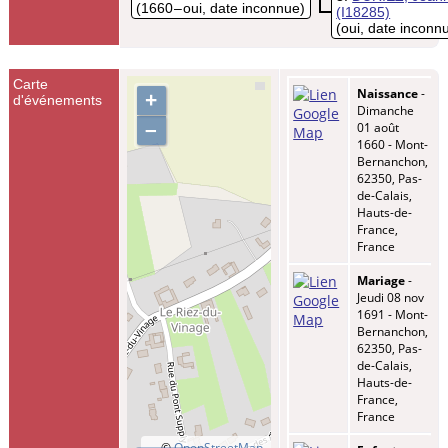
(1660 – oui, date inconnue)
(I18285)
(oui, date inconn
Carte
Naissance
-
+
d'événements
Dimanche
–
01 août
1660 - Mont-
Bernanchon,
62350, Pas-
de-Calais,
Hauts-de-
France,
France
Mariage
-
Jeudi 08 nov
1691 - Mont-
Bernanchon,
62350, Pas-
de-Calais,
Hauts-de-
France,
France
©
OpenStreetMap