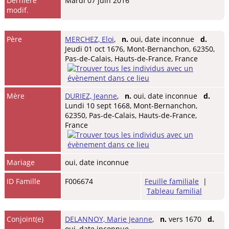
Dernière
Mardi 07 juin 2016
modif.
Père
MERCHEZ, Eloi
,
n.
oui, date inconnue
d.
Jeudi 01 oct 1676, Mont-Bernanchon, 62350,
Pas-de-Calais, Hauts-de-France, France
Mère
DURIEZ, Jeanne
,
n.
oui, date inconnue
d.
Lundi 10 sept 1668, Mont-Bernanchon,
62350, Pas-de-Calais, Hauts-de-France,
France
Mariage
oui, date inconnue
ID Famille
F006674
Feuille familiale
|
Tableau familial
Conjoint(e)
DELANNOY, Marie Jeanne
,
n.
vers 1670
d.
oui, date inconnue