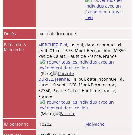
Décès
oui, date inconnue
Patriarche &
MERCHEZ, Eloi
,
n.
oui, date inconnue
d.
Matriarche
Jeudi 01 oct 1676, Mont-Bernanchon, 62350,
Pas-de-Calais, Hauts-de-France, France
(Père)
DURIEZ, Jeanne
,
n.
oui, date inconnue
d.
Lundi 10 sept 1668, Mont-Bernanchon,
62350, Pas-de-Calais, Hauts-de-France,
France
(Mère)
ID personne
I18282
Malvache