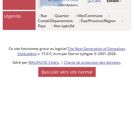
Enfant -
100 m
contributors.
MERCIER,
Marie
Légende
: Rue
: Quartier
: Ville/Commune
:
Elisabeth
-
Comté/Département
: État/Province/Région
:
Lundi 02 avr
Pays
: Non spécifié
1696 - Mont-
Bernanchon,
62350, Pas-
de-Calais,
Hauts-de-
Ce site fonctionne grace au logiciel
The Next Generation of Genealogy
France,
Sitebuilding
v. 15.0.5, écrit par Darrin Lythgoe © 2001-2026.
France
Géré par
MALVACHE Cédric
. |
Charte de protection des données
.
Enfant -
Basculer vers site normal
MERCHEZ,
Marie
Jeanne
Joseph
-
Lundi 28
août 1713 -
Mont-
Bernanchon,
62350, Pas-
de-Calais,
Hauts-de-
France,
France