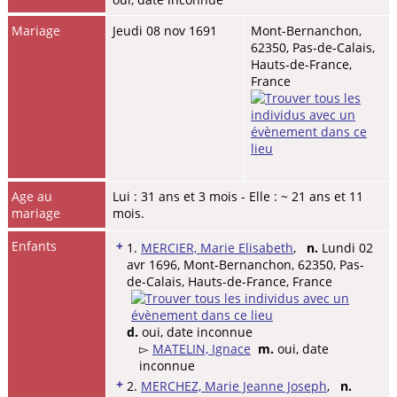
Mariage
Jeudi 08 nov 1691
Mont-Bernanchon,
62350, Pas-de-Calais,
Hauts-de-France,
France
Age au
Lui : 31 ans et 3 mois - Elle : ~ 21 ans et 11
mariage
mois.
Enfants
+
1.
MERCIER, Marie Elisabeth
,
n.
Lundi 02
avr 1696, Mont-Bernanchon, 62350, Pas-
de-Calais, Hauts-de-France, France
d.
oui, date inconnue
▻
MATELIN, Ignace
m.
oui, date
inconnue
+
2.
MERCHEZ, Marie Jeanne Joseph
,
n.