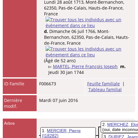
Lundi 28 août 1713, Mont-Bernanchon,
62350, Pas-de-Calais, Hauts-de-France,
France
d.
Dimanche 06 juil 1766, Mont-
Bernanchon, 62350, Pas-de-Calais, Hauts-
de-France, France
(Âgé de 52 ans)
▻
MARTEL, Pierre François Joseph
m.
Jeudi 30 jan 1744
ID Famille
F006673
Feuille familiale
|
Tableau familial
Dernière
Mardi 07 juin 2016
modif.
Arbre
2
MERCHEZ, Eloi
(oui, date inconnu
1
MERCIER, Pierre
(I18282)
3
DURIEZ, Jean