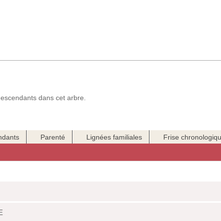
escendants dans cet arbre.
ndants
Parenté
Lignées familiales
Frise chronologiq
E