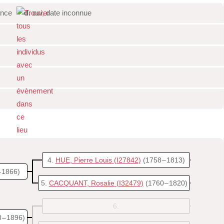
rance
d.
oui, date inconnue
4
HUE, Pierre Louis
(I27842)
(1758 – 1813)
– 1866)
5
CACQUANT, Rosalie
(I32479)
(1760 – 1820)
6
 – 1896)