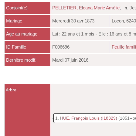
Conjoint(e)
PELLETIER, Eleana Marie Amélie
,
n.
Jeu
Mariage
Mercredi 30 avr 1873
Locon, 6240
Age au mariage
Lui : 22 ans et 1 mois - Elle : 16 ans et 8 m
ID Famille
F006696
Feuille famil
Dernière modif.
Mardi 07 juin 2016
Arbre
1
HUE, François Louis
(I18329)
(1851 – o