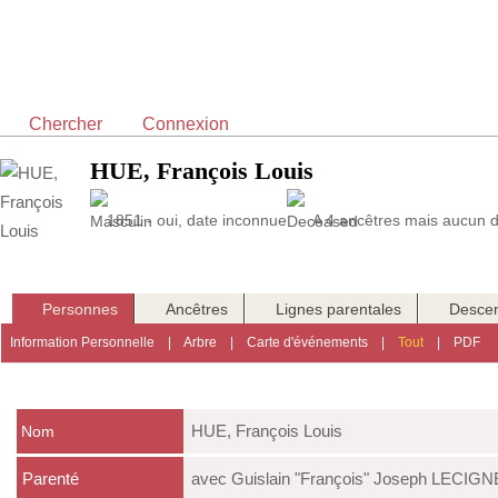
Chercher
Connexion
HUE, François Louis
1851 - oui, date inconnue
A 4 ancêtres mais aucun d
Personnes
Ancêtres
Lignes parentales
Desce
Information Personnelle
|
Arbre
|
Carte d'événements
|
Tout
|
PDF
HUE
,
François Louis
Nom
Parenté
avec Guislain "François" Joseph LECIGN