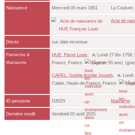
Naissance
Mercredi 05 mars 1851
La Couture,
Acte de nai
Décès
oui, date inconnue
HUE, Pierre Louis
,
n.
Lundi 27 fév 1758,
Patriarche &
France, France
(Âgé de 55 ans) (gran
Matriarche
CAPEL, Sophie Amélie Joseph
,
n.
Lundi 
Calais, Hauts-de-France, France
(Âgé 
ID personne
I18329
Malvache
Dernière modif.
Vendredi 01 août 2025