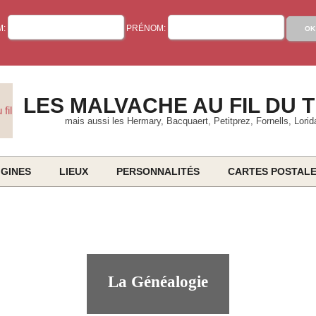
M:
PRÉNOM:
LES MALVACHE AU FIL DU 
mais aussi les Hermary, Bacquaert, Petitprez, Fornells, Lorid
IGINES
LIEUX
PERSONNALITÉS
CARTES POSTAL
Primary
Navigation
Menu
La Généalogie