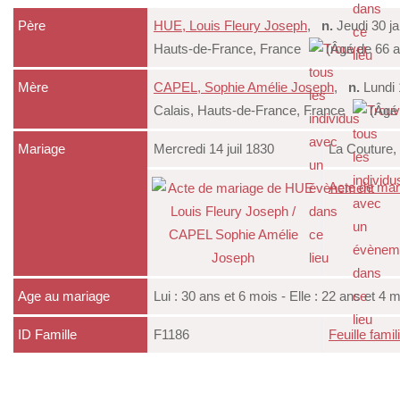
Père
HUE, Louis Fleury Joseph
,
n.
Jeudi 30 j
Hauts-de-France, France
(Âgé de 66 a
Mère
CAPEL, Sophie Amélie Joseph
,
n.
Lundi 
Calais, Hauts-de-France, France
(Âgé 
Mariage
Mercredi 14 juil 1830
La Couture,
Acte de mar
Age au mariage
Lui : 30 ans et 6 mois - Elle : 22 ans et 4 m
ID Famille
F1186
Feuille famil