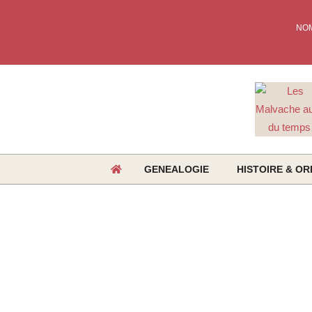
Skip
to
NO
content
GENEALOGIE
HISTOIRE & OR