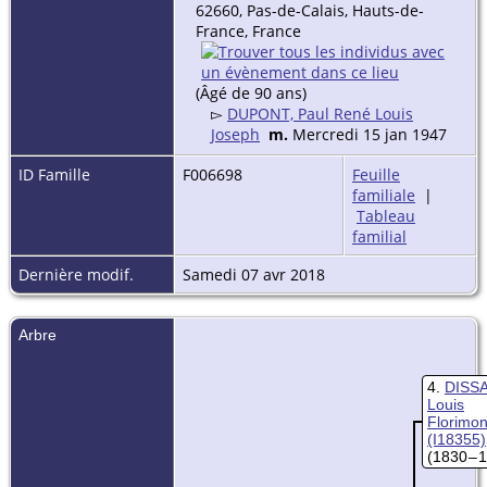
62660, Pas-de-Calais, Hauts-de-
France, France
(Âgé de 90 ans)
▻
DUPONT, Paul René Louis
Joseph
m.
Mercredi 15 jan 1947
ID Famille
F006698
Feuille
familiale
|
Tableau
familial
Dernière modif.
Samedi 07 avr 2018
Arbre
4
DISS
Louis
Florimo
(I18355)
(1830 – 