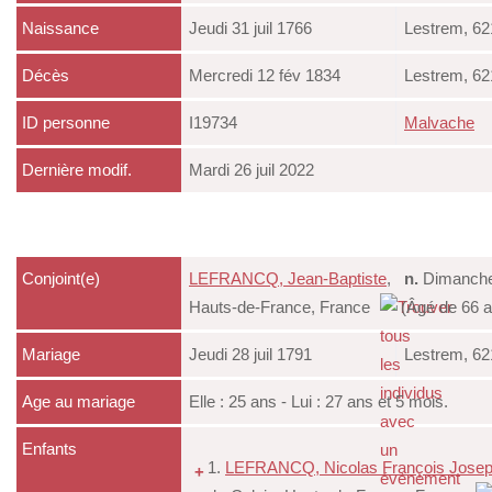
Naissance
Jeudi 31 juil 1766
Lestrem, 62
Décès
Mercredi 12 fév 1834
Lestrem, 62
ID personne
I19734
Malvache
Dernière modif.
Mardi 26 juil 2022
Conjoint(e)
LEFRANCQ, Jean-Baptiste
,
n.
Dimanche 
Hauts-de-France, France
(Âgé de 66 a
Mariage
Jeudi 28 juil 1791
Lestrem, 62
Age au mariage
Elle : 25 ans - Lui : 27 ans et 5 mois.
Enfants
1.
LEFRANCQ, Nicolas François Jose
+