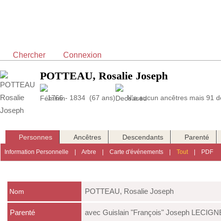
Chercher
Connexion
POTTEAU, Rosalie Joseph
1766 - 1834 (67 ans)
N'a aucun ancêtres mais 91 de
Personnes
Ancêtres
Descendants
Parenté
Information Personnelle
|
Arbre
|
Carte d'événements
|
Tout
|
PDF
POTTEAU
,
Rosalie Joseph
Nom
Parenté
avec Guislain "François" Joseph LECIGN