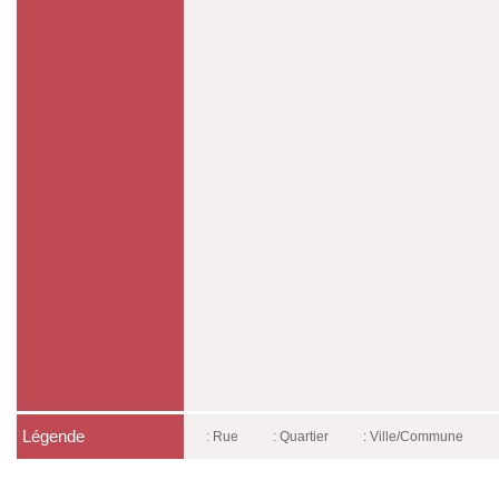
Légende
: Rue
: Quartier
: Ville/Commune