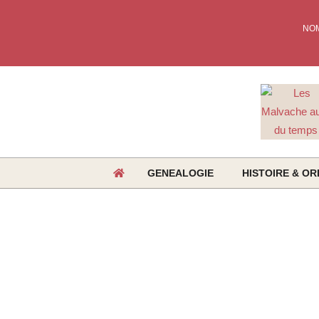
Skip
to
NO
content
GENEALOGIE
HISTOIRE & OR