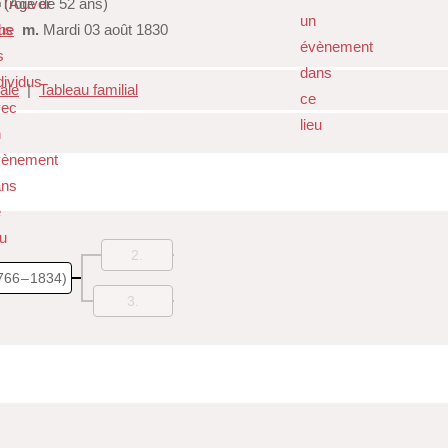
(Âgé de 52 ans)
he
m.
Mardi 03 août 1830
iale
|
Tableau familial
2
766 – 1834)
3