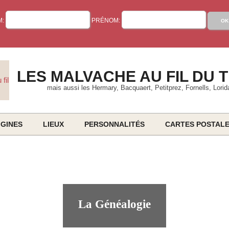
M:
PRÉNOM:
LES MALVACHE AU FIL DU 
mais aussi les Hermary, Bacquaert, Petitprez, Fornells, Lorid
IGINES
LIEUX
PERSONNALITÉS
CARTES POSTAL
Primary
Navigation
Menu
La Généalogie