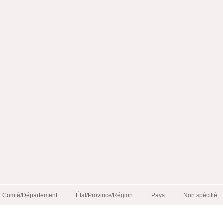
: Comté/Département
: État/Province/Région
: Pays
: Non spécifié