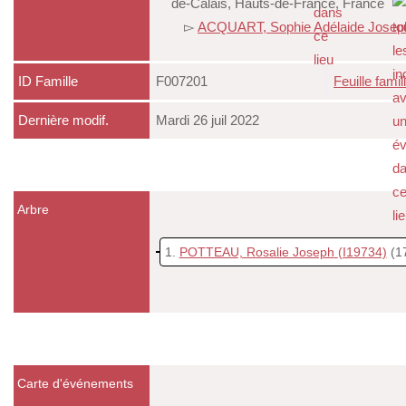
de-Calais, Hauts-de-France, France
▻
ACQUART, Sophie Adélaide Josep
ID Famille
F007201
Feuille famil
Dernière modif.
Mardi 26 juil 2022
Arbre
1
POTTEAU, Rosalie Joseph
(I19734)
(1
Carte d'événements