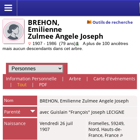
BREHON,
Outils de recherche
Emilienne
Zulmee Angele Joseph
1907 - 1986 (79 ans)
A plus de 100 ancêtres
mais aucun descendants dans cet arbre.
Information Personnelle
|
Arbre
|
Carte d'événements
|
Tout
|
PDF
Nom
BREHON
,
Emilienne Zulmee Angele Joseph
Parenté
avec Guislain "François" Joseph LECIGNE
Naissance
Vendredi 26 juil
Fromelles, 59249,
1907
Nord, Hauts-de-
France, France