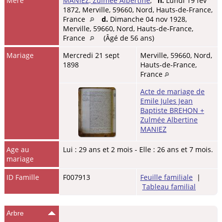
Mère
MANIEZ, Zulmée Albertine
,
n.
Lundi 19 fév
1872, Merville, 59660, Nord, Hauts-de-France,
France
d.
Dimanche 04 nov 1928,
Merville, 59660, Nord, Hauts-de-France,
France
(Âgé de 56 ans)
Mariage
Mercredi 21 sept
Merville, 59660, Nord,
1898
Hauts-de-France,
France
Acte de mariage de
Emile Jules Jean
Baptiste BREHON +
Zulmée Albertine
MANIEZ
Age au
Lui : 29 ans et 2 mois - Elle : 26 ans et 7 mois.
mariage
ID Famille
F007913
Feuille familiale
|
Tableau familial
Arbre