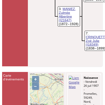
3
MANIEZ,
Zulmée
Albertine
(I21647)
(1872 – 1928)
7
CRINQUETT
Zoé Julie
(I18349)
(1838 – 1899
Carte
Naissance
+
d'événements
- Vendredi
–
26 juil 1907
-
Fromelles,
59249,
Nord,