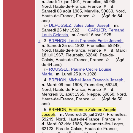
n.
Jeudi 17 jan 1901, Fromelles, 59249,
Nord, Hauts-de-France, France
d.
Samedi 03 août 1985, Merville, 59660, Nord,
Hauts-de-France, France
(Âgé de 84
ans)
▻
DEFOSSEZ, Jules Julien Joseph
,
m.
Samedi 25 fév 1922 ;
CARLIER, Fernand
Louis Celestin
,
m.
Jeudi 16 avr 1925
+
3.
BREHON, Louis Francois Emile Joseph
,
n.
Samedi 25 oct 1902, Fromelles, 59249,
Nord, Hauts-de-France, France
d.
Mardi
18 juil 1967, Fleurbaix, 62840, Pas-de-
Calais, Hauts-de-France, France
(Âgé
de 64 ans)
▻
ROUSSEL, Pauline Cecile Louise
Marie
,
m.
Lundi 25 juin 1928
4.
BREHON, Michel Jean Francois Joseph
,
n.
Mardi 09 mai 1905, Fromelles, 59249,
Nord, Hauts-de-France, France
d.
Mercredi 31 août 1955, Nieppe, 59850, Nord,
Hauts-de-France, France
(Âgé de 50
ans)
5.
BREHON, Emilienne Zulmee Angele
Joseph
,
n.
Vendredi 26 juil 1907, Fromelles,
59249, Nord, Hauts-de-France, France
d.
Mardi 02 déc 1986, Beaumetz-lès-Loges,
62123, Pas-de-Calais, Hauts-de-France,