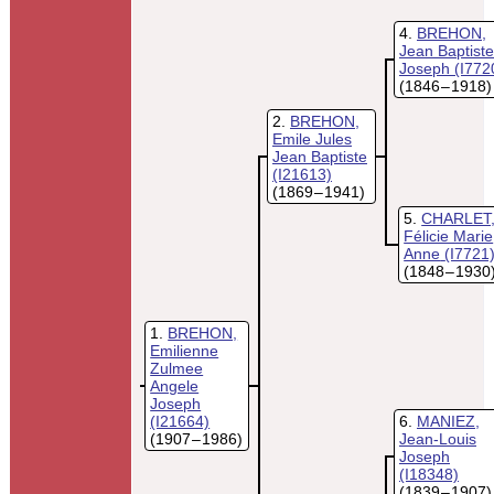
4
BREHON,
Jean Baptiste
Joseph
(I772
(1846 – 1918)
2
BREHON,
Emile Jules
Jean Baptiste
(I21613)
(1869 – 1941)
5
CHARLET
Félicie Marie
Anne
(I7721
(1848 – 1930
1
BREHON,
Emilienne
Zulmee
Angele
Joseph
(I21664)
6
MANIEZ,
(1907 – 1986)
Jean-Louis
Joseph
(I18348)
(1839 – 1907)