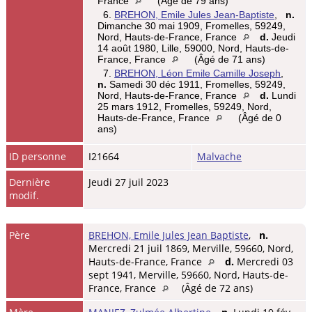
France
(Âgé de 79 ans)
6.
BREHON, Emile Jules Jean-Baptiste
,
n.
Dimanche 30 mai 1909, Fromelles, 59249,
Nord, Hauts-de-France, France
d.
Jeudi
14 août 1980, Lille, 59000, Nord, Hauts-de-
France, France
(Âgé de 71 ans)
7.
BREHON, Léon Emile Camille Joseph
,
n.
Samedi 30 déc 1911, Fromelles, 59249,
Nord, Hauts-de-France, France
d.
Lundi
25 mars 1912, Fromelles, 59249, Nord,
Hauts-de-France, France
(Âgé de 0
ans)
ID personne
I21664
Malvache
Dernière
Jeudi 27 juil 2023
modif.
Père
BREHON, Emile Jules Jean Baptiste
,
n.
Mercredi 21 juil 1869, Merville, 59660, Nord,
Hauts-de-France, France
d.
Mercredi 03
sept 1941, Merville, 59660, Nord, Hauts-de-
France, France
(Âgé de 72 ans)