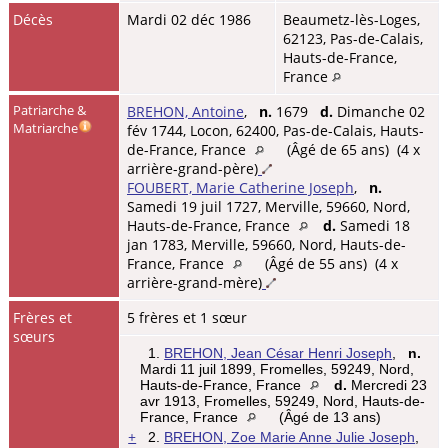
Décès
Mardi 02 déc 1986
Beaumetz-lès-Loges,
62123, Pas-de-Calais,
Hauts-de-France,
France
Patriarche &
BREHON, Antoine
,
n.
1679
d.
Dimanche 02
Matriarche
fév 1744, Locon, 62400, Pas-de-Calais, Hauts-
de-France, France
(Âgé de 65 ans) (4 x
arrière-grand-père)
FOUBERT, Marie Catherine Joseph
,
n.
Samedi 19 juil 1727, Merville, 59660, Nord,
Hauts-de-France, France
d.
Samedi 18
jan 1783, Merville, 59660, Nord, Hauts-de-
France, France
(Âgé de 55 ans) (4 x
arrière-grand-mère)
Frères et
5 frères et 1 sœur
sœurs
1.
BREHON, Jean César Henri Joseph
,
n.
Mardi 11 juil 1899, Fromelles, 59249, Nord,
Hauts-de-France, France
d.
Mercredi 23
avr 1913, Fromelles, 59249, Nord, Hauts-de-
France, France
(Âgé de 13 ans)
+
2.
BREHON, Zoe Marie Anne Julie Joseph
,