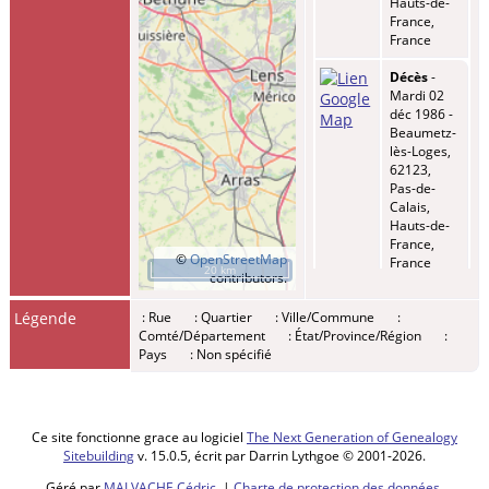
Hauts-de-
France,
France
Décès
-
Mardi 02
déc 1986 -
Beaumetz-
lès-Loges,
62123,
Pas-de-
Calais,
Hauts-de-
France,
©
OpenStreetMap
France
20 km
contributors.
Légende
: Rue
: Quartier
: Ville/Commune
:
Comté/Département
: État/Province/Région
:
Pays
: Non spécifié
Ce site fonctionne grace au logiciel
The Next Generation of Genealogy
Sitebuilding
v. 15.0.5, écrit par Darrin Lythgoe © 2001-2026.
Géré par
MALVACHE Cédric
. |
Charte de protection des données
.