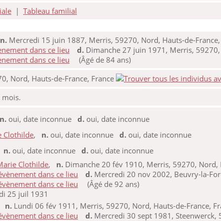
iale
|
Tableau familial
n.
Mercredi 15 juin 1887, Merris, 59270, Nord, Hauts-de-France,
d.
Dimanche 27 juin 1971, Merris, 59270, 
(Âgé de 84 ans)
70, Nord, Hauts-de-France, France
8 mois.
n.
oui, date inconnue
d.
oui, date inconnue
 Clothilde
,
n.
oui, date inconnue
d.
oui, date inconnue
,
n.
oui, date inconnue
d.
oui, date inconnue
rie Clothilde
,
n.
Dimanche 20 fév 1910, Merris, 59270, Nord, 
d.
Mercredi 20 nov 2002, Beuvry-la-For
(Âgé de 92 ans)
i 25 juil 1931
,
n.
Lundi 06 fév 1911, Merris, 59270, Nord, Hauts-de-France, F
d.
Mercredi 30 sept 1981, Steenwerck, 