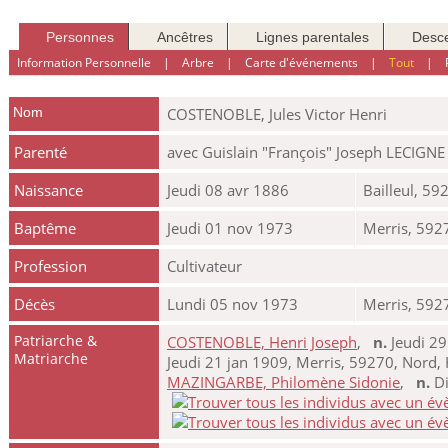
Personnes
Ancêtres
Lignes parentales
Desc
Information Personnelle
|
Arbre
|
Carte d'événements
|
Tout
|
Nom
COSTENOBLE
,
Jules Victor Henri
Parenté
avec Guislain "François" Joseph LECIGNE
Naissance
Jeudi 08 avr 1886
Bailleul, 5
Baptême
Jeudi 01 nov 1973
Merris, 592
Profession
Cultivateur
Décès
Lundi 05 nov 1973
Merris, 592
Patriarche &
COSTENOBLE, Henri Joseph
,
n.
Jeudi 29
Matriarche
Jeudi 21 jan 1909, Merris, 59270, Nord,
MAZINGARBE, Philomène Sidonie
,
n.
Di