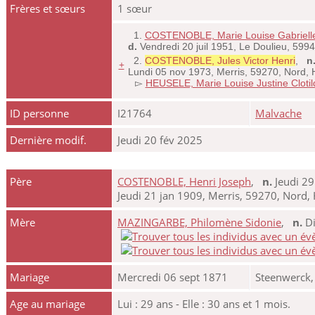
Frères et sœurs
1 sœur
1.
COSTENOBLE, Marie Louise Gabriell
d.
Vendredi 20 juil 1951, Le Doulieu, 599
2.
COSTENOBLE, Jules Victor Henri
,
n
+
Lundi 05 nov 1973, Merris, 59270, Nord,
▻
HEUSELE, Marie Louise Justine Clotil
ID personne
I21764
Malvache
Dernière modif.
Jeudi 20 fév 2025
Père
COSTENOBLE, Henri Joseph
,
n.
Jeudi 29
Jeudi 21 jan 1909, Merris, 59270, Nord,
Mère
MAZINGARBE, Philomène Sidonie
,
n.
Di
Mariage
Mercredi 06 sept 1871
Steenwerck,
Age au mariage
Lui : 29 ans - Elle : 30 ans et 1 mois.