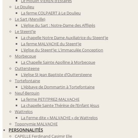
Le moulin VIEREN d’Estaires
Le Doulieu
La ferme COLPAERT à Le Doulieu
Le Sart (Merville)
L’église du Sart : Notre-Dame des Affligés
Le Steent’je
La chapelle Notre Dame Auxiliatrice du Steent’je
La ferme MALVACHE du Steent’je
L’église du Steent’je: L’immaculée Conception
Morbecque
La Chapelle Sainte Apolline à Morbecque
Outtersteene
L’église St Jean Baptiste d’Outtersteene
Tortefontaine
L’Abbaye de Dommartin à Tortefontaine
Neuf-Berquin
La ferme PETITPREZ-MALVACHE
La chapelle Sainte Thérèse de l’Enfant Jésus
Wattrelos
La Ferme dite « MALVACHE » de Wattrelos
Toponymie MALVACHE
PERSONNALITÉS
CAPELLE Ferdinand Casimir Elie