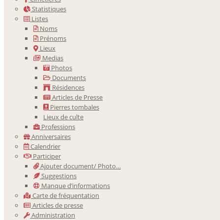
Statistiques
Listes
Noms
Prénoms
Lieux
Medias
Photos
Documents
Résidences
Articles de Presse
Pierres tombales
Lieux de culte
Professions
Anniversaires
Calendrier
Participer
Ajouter document/ Photo…
Suggestions
Manque d’informations
Carte de fréquentation
Articles de presse
Administration