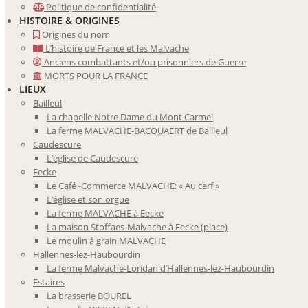
Politique de confidentialité
HISTOIRE & ORIGINES
Origines du nom
L’histoire de France et les Malvache
Anciens combattants et/ou prisonniers de Guerre
MORTS POUR LA FRANCE
LIEUX
Bailleul
La chapelle Notre Dame du Mont Carmel
La ferme MALVACHE-BACQUAERT de Bailleul
Caudescure
L’église de Caudescure
Eecke
Le Café -Commerce MALVACHE: « Au cerf »
L’église et son orgue
La ferme MALVACHE à Eecke
La maison Stoffaes-Malvache à Eecke (place)
Le moulin à grain MALVACHE
Hallennes-lez-Haubourdin
La ferme Malvache-Loridan d’Hallennes-lez-Haubourdin
Estaires
La brasserie BOUREL