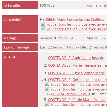
ID Famille
F007959
Feuille famil
Conjoint(e)
HEUSELE, Marie Louise Justine Clotilde
,
Mariage
Samedi 20 fév 1909
Merris, 592
Age au mariage
Lui : 22 ans et 10 mois - Elle : 21 ans et 
Enfants
1.
COSTENOBLE, André Jules Joseph
,
2.
COSTENOBLE, Marie Thérèse Jeanne
3.
COSTENOBLE, Agnès Jeanne Marie
4.
COSTENOBLE, Germaine Lucienne Ma
>
▻
DUBEAUREPAIRE, Louis
m.
Samed
5.
COSTENOBLE, Cécile Marie Sidonie