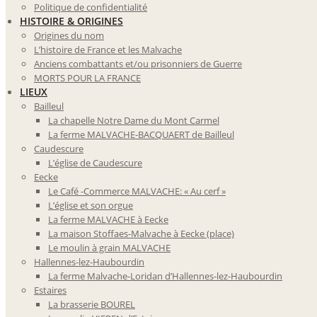
Politique de confidentialité
HISTOIRE & ORIGINES
Origines du nom
L’histoire de France et les Malvache
Anciens combattants et/ou prisonniers de Guerre
MORTS POUR LA FRANCE
LIEUX
Bailleul
La chapelle Notre Dame du Mont Carmel
La ferme MALVACHE-BACQUAERT de Bailleul
Caudescure
L’église de Caudescure
Eecke
Le Café -Commerce MALVACHE: « Au cerf »
L’église et son orgue
La ferme MALVACHE à Eecke
La maison Stoffaes-Malvache à Eecke (place)
Le moulin à grain MALVACHE
Hallennes-lez-Haubourdin
La ferme Malvache-Loridan d’Hallennes-lez-Haubourdin
Estaires
La brasserie BOUREL