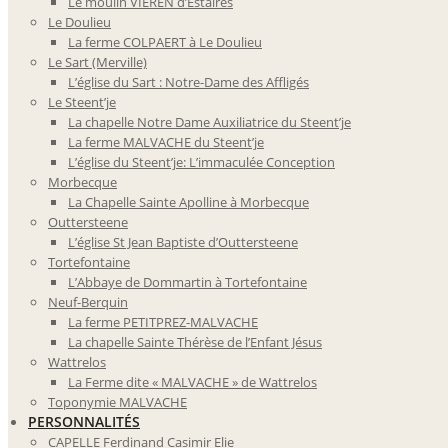
Le moulin VIEREN d’Estaires
Le Doulieu
La ferme COLPAERT à Le Doulieu
Le Sart (Merville)
L’église du Sart : Notre-Dame des Affligés
Le Steent’je
La chapelle Notre Dame Auxiliatrice du Steent’je
La ferme MALVACHE du Steent’je
L’église du Steent’je: L’immaculée Conception
Morbecque
La Chapelle Sainte Apolline à Morbecque
Outtersteene
L’église St Jean Baptiste d’Outtersteene
Tortefontaine
L’Abbaye de Dommartin à Tortefontaine
Neuf-Berquin
La ferme PETITPREZ-MALVACHE
La chapelle Sainte Thérèse de l’Enfant Jésus
Wattrelos
La Ferme dite « MALVACHE » de Wattrelos
Toponymie MALVACHE
PERSONNALITÉS
CAPELLE Ferdinand Casimir Elie