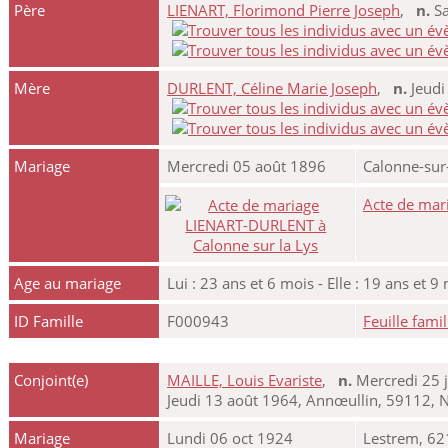
Père
LIENART, Florimond Pierre Joseph
,
n.
Sa
Mère
DURLENT, Céline Marie Joseph
,
n.
Jeudi
Mariage
Mercredi 05 août 1896
Calonne-sur-
Acte de mar
Age au mariage
Lui : 23 ans et 6 mois - Elle : 19 ans et 9
ID Famille
F000943
Feuille famil
Conjoint(e)
MAILLE, Louis Evariste
,
n.
Mercredi 25 j
Jeudi 13 août 1964, Annœullin, 59112, 
Mariage
Lundi 06 oct 1924
Lestrem, 62