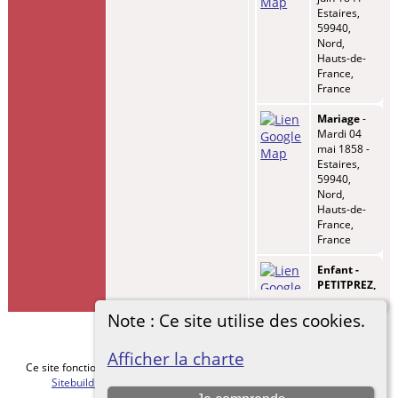
Estaires,
59940,
Nord,
Hauts-de-
France,
France
Mariage
-
Mardi 04
mai 1858 -
Estaires,
59940,
Nord,
Hauts-de-
France,
France
Enfant -
PETITPREZ,
Clovis
Henri
-
Note : Ce site utilise des cookies.
Mercredi
13 oct 1858
Afficher la charte
- Estaires,
Ce site fonctionne grace au logiciel
The Next Generation of Genealogy
59940,
Sitebuilding
v. 15.0.5, écrit par Darrin Lythgoe © 2001-2026.
Nord,