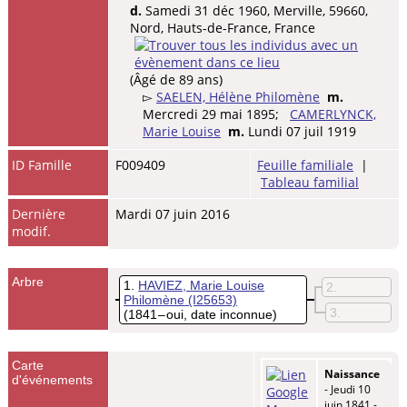
d.
Samedi 31 déc 1960, Merville, 59660,
Nord, Hauts-de-France, France
(Âgé de 89 ans)
▻
SAELEN, Hélène Philomène
m.
Mercredi 29 mai 1895;
CAMERLYNCK,
Marie Louise
m.
Lundi 07 juil 1919
ID Famille
F009409
Feuille familiale
|
Tableau familial
Dernière
Mardi 07 juin 2016
modif.
Arbre
1
HAVIEZ, Marie Louise
2
Philomène
(I25653)
3
(1841 – oui, date inconnue)
Carte
Naissance
d'événements
- Jeudi 10
juin 1841 -