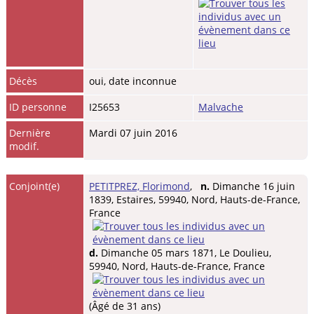
Décès
oui, date inconnue
ID personne
I25653
Malvache
Dernière
Mardi 07 juin 2016
modif.
Conjoint(e)
PETITPREZ, Florimond
,
n.
Dimanche 16 juin
1839, Estaires, 59940, Nord, Hauts-de-France,
France
d.
Dimanche 05 mars 1871, Le Doulieu,
59940, Nord, Hauts-de-France, France
(Âgé de 31 ans)