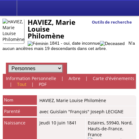
HAVIEZ, Marie
Outils de recherche
Louise
Philomène
1841 - oui, date inconnue
N'a
aucun ancêtres mais 19 descendants dans cet arbre.
Information Personnelle
|
Arbre
|
Carte d'événements
|
Tout
|
PDF
Nom
HAVIEZ
,
Marie Louise Philomène
Parenté
avec Guislain "François" Joseph LECIGNE
Naissance
Jeudi 10 juin 1841
Estaires, 59940, Nord,
Hauts-de-France,
France