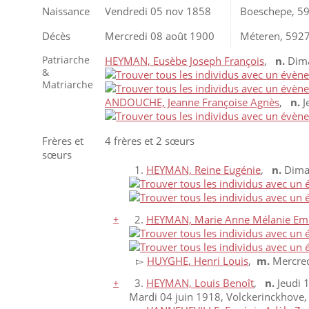
Naissance
Vendredi 05 nov 1858
Boeschepe, 59
Décès
Mercredi 08 août 1900
Méteren, 5927
Patriarche
HEYMAN, Eusèbe Joseph François
,
n.
Dima
&
Matriarche
ANDOUCHE, Jeanne Françoise Agnès
,
n.
J
Frères et
4 frères et 2 sœurs
sœurs
1.
HEYMAN, Reine Eugénie
,
n.
Diman
+
2.
HEYMAN, Marie Anne Mélanie E
▻
HUYGHE, Henri Louis
,
m.
Mercred
+
3.
HEYMAN, Louis Benoît
,
n.
Jeudi 
Mardi 04 juin 1918, Volckerinckhove,