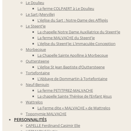
Le Doulieu
La ferme COLPAERT à Le Doulieu
Le Sart (Merville)
L’église du Sart : Notre-Dame des Affligés
Le Steent’je
La chapelle Notre Dame Auxiliatrice du Steent’je
La ferme MALVACHE du Steent’je
L’église du Steent’je: L’immaculée Conception
Morbecque
La Chapelle Sainte Apolline à Morbecque
Outtersteene
L’église St Jean Baptiste d’Outtersteene
Tortefontaine
L’Abbaye de Dommartin à Tortefontaine
Neuf-Berquin
La ferme PETITPREZ-MALVACHE
La chapelle Sainte Thérèse de l’Enfant Jésus
Wattrelos
La Ferme dite « MALVACHE » de Wattrelos
Toponymie MALVACHE
PERSONNALITÉS
CAPELLE Ferdinand Casimir Elie