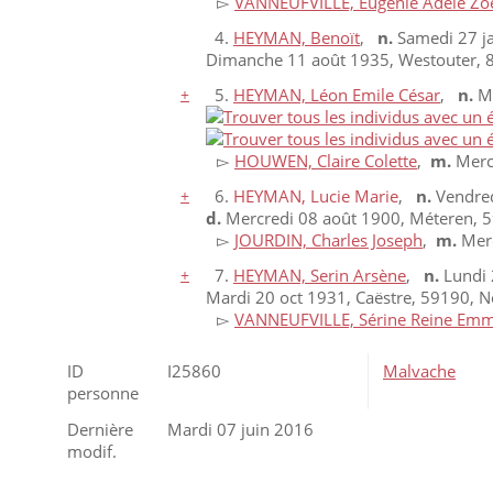
▻
VANNEUFVILLE, Eugénie Adèle Zo
4.
HEYMAN, Benoït
,
n.
Samedi 27 ja
Dimanche 11 août 1935, Westouter, 8
+
5.
HEYMAN, Léon Emile César
,
n.
Me
▻
HOUWEN, Claire Colette
,
m.
Merc
+
6.
HEYMAN, Lucie Marie
,
n.
Vendred
d.
Mercredi 08 août 1900, Méteren, 5
▻
JOURDIN, Charles Joseph
,
m.
Merc
+
7.
HEYMAN, Serin Arsène
,
n.
Lundi 
Mardi 20 oct 1931, Caëstre, 59190, N
▻
VANNEUFVILLE, Sérine Reine Em
ID
I25860
Malvache
personne
Dernière
Mardi 07 juin 2016
modif.