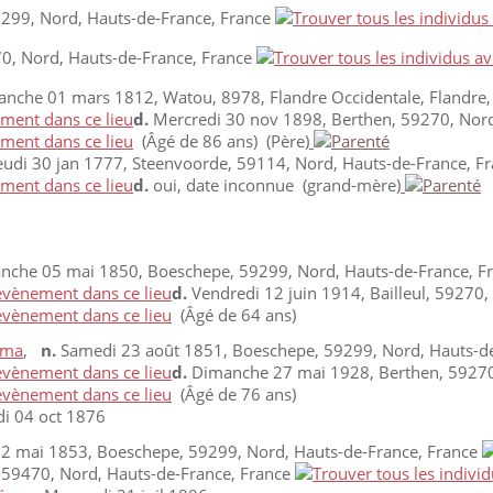
299, Nord, Hauts-de-France, France
0, Nord, Hauts-de-France, France
nche 01 mars 1812, Watou, 8978, Flandre Occidentale, Flandre,
d.
Mercredi 30 nov 1898, Berthen, 59270, Nord
(Âgé de 86 ans) (Père)
eudi 30 jan 1777, Steenvoorde, 59114, Nord, Hauts-de-France, F
d.
oui, date inconnue (grand-mère)
che 05 mai 1850, Boeschepe, 59299, Nord, Hauts-de-France, F
d.
Vendredi 12 juin 1914, Bailleul, 59270,
(Âgé de 64 ans)
mma
,
n.
Samedi 23 août 1851, Boeschepe, 59299, Nord, Hauts-de
d.
Dimanche 27 mai 1928, Berthen, 59270,
(Âgé de 76 ans)
i 04 oct 1876
12 mai 1853, Boeschepe, 59299, Nord, Hauts-de-France, France
 59470, Nord, Hauts-de-France, France