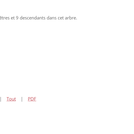
res et 9 descendants dans cet arbre.
|
Tout
|
PDF