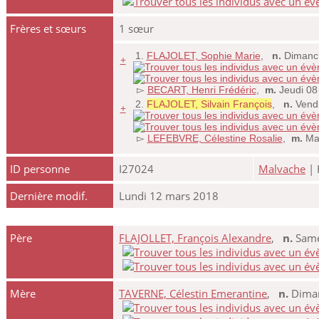
Frères et sœurs
1 sœur
1.
FLAJOLET, Sophie Marie
,
n.
Dimanche
+
▻
BECART, Henri Frédéric
,
m.
Jeudi 08
2.
FLAJOLET, Silvain François
,
n.
Vendr
+
▻
LEFEBVRE, Célestine Rosalie
,
m.
Mar
ID personne
I27024
Malvache
| 
Dernière modif.
Lundi 12 mars 2018
Père
FLAJOLLET, François Alexandre
,
n.
Samed
Mère
TAVERNE, Célestin Emerantine
,
n.
Dimanc