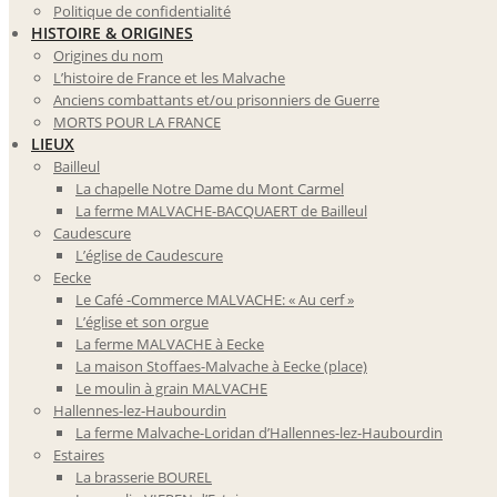
Politique de confidentialité
HISTOIRE & ORIGINES
Origines du nom
L’histoire de France et les Malvache
Anciens combattants et/ou prisonniers de Guerre
MORTS POUR LA FRANCE
LIEUX
Bailleul
La chapelle Notre Dame du Mont Carmel
La ferme MALVACHE-BACQUAERT de Bailleul
Caudescure
L’église de Caudescure
Eecke
Le Café -Commerce MALVACHE: « Au cerf »
L’église et son orgue
La ferme MALVACHE à Eecke
La maison Stoffaes-Malvache à Eecke (place)
Le moulin à grain MALVACHE
Hallennes-lez-Haubourdin
La ferme Malvache-Loridan d’Hallennes-lez-Haubourdin
Estaires
La brasserie BOUREL