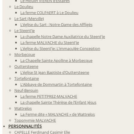
Le moulin VIEREN d’Estaires
Le Doulieu
La ferme COLPAERT à Le Doulieu
Le Sart (Merville)
L’église du Sart : Notre-Dame des Affligés
Le Steent’je
La chapelle Notre Dame Auxiliatrice du Steent’je
La ferme MALVACHE du Steent’je
L’église du Steent’je: L’immaculée Conception
Morbecque
La Chapelle Sainte Apolline à Morbecque
Outtersteene
L’église St Jean Baptiste d’Outtersteene
Tortefontaine
L’Abbaye de Dommartin à Tortefontaine
Neuf-Berquin
La ferme PETITPREZ-MALVACHE
La chapelle Sainte Thérèse de l’Enfant Jésus
Wattrelos
La Ferme dite « MALVACHE » de Wattrelos
Toponymie MALVACHE
PERSONNALITÉS
CAPELLE Ferdinand Casimir Elie