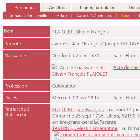
Personnes
Ancêtres
Lignes parentales
Desc
Information Personnelle
|
Arbre
|
Carte d'événements
|
Tout
|
Nom
FLAJOLET
,
Silvain François
Parenté
avec Guislain "François" Joseph LECIGNE
Naissance
Vendredi 02 déc 1831
Saint-Floris
Acte de nais
Profession
Cultivateur
Décès
Mercredi 03 avr 1895
Saint-Floris
Patriarche &
FLAJOLET, Jean François
,
n.
Jeudi 14 jan
Matriarche
Dimanche 25 sept 1735, Lillers, 62190, 
arrière-grand-père)
TAVERNE, Célestin Emerantine
,
n.
Dimanc