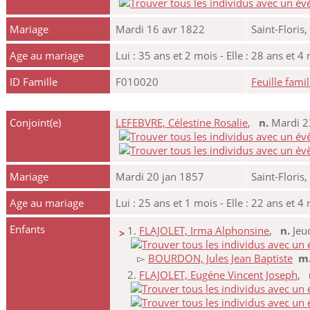
Mariage
Mardi 16 avr 1822
Saint-Floris
Age au mariage
Lui : 35 ans et 2 mois - Elle : 28 ans et 4
ID Famille
F010020
Feuille famil
Conjoint(e)
LEFEBVRE, Célestine Rosalie
,
n.
Mardi 23
Mariage
Mardi 20 jan 1857
Saint-Floris
Age au mariage
Lui : 25 ans et 1 mois - Elle : 22 ans et 4
Enfants
1.
FLAJOLET, Irma Alphonsine
,
n.
Jeud
>
▻
BOURDON, Jules Jean Baptiste
m
2.
FLAJOLET, Eugéne Vincent Joseph
,