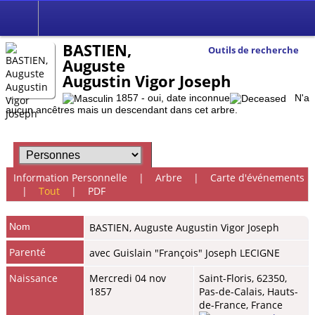
BASTIEN,
Outils de recherche
Auguste
Augustin Vigor Joseph
1857 - oui, date inconnue
N'a
aucun ancêtres mais un descendant dans cet arbre.
Information Personnelle
|
Arbre
|
Carte d'événements
|
Tout
|
PDF
Nom
BASTIEN
,
Auguste Augustin Vigor Joseph
Parenté
avec Guislain "François" Joseph LECIGNE
Naissance
Mercredi 04 nov
Saint-Floris, 62350,
1857
Pas-de-Calais, Hauts-
de-France, France