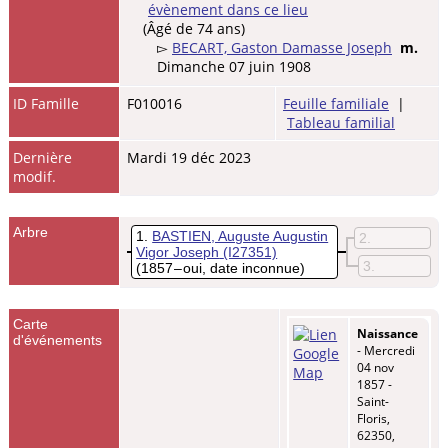
(Âgé de 74 ans)
▻
BECART, Gaston Damasse Joseph
m.
Dimanche 07 juin 1908
ID Famille
F010016
Feuille familiale
|
Tableau familial
Dernière
Mardi 19 déc 2023
modif.
Arbre
1
BASTIEN, Auguste Augustin
2
Vigor Joseph
(I27351)
3
(1857 – oui, date inconnue)
Carte
Naissance
d'événements
- Mercredi
04 nov
1857 -
Saint-
Floris,
62350,