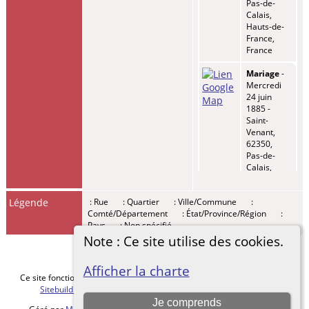
Pas-de-
Calais,
Hauts-de-
France,
France
Mariage
-
Mercredi
24 juin
1885 -
Saint-
Venant,
62350,
Pas-de-
Calais,
Hauts-de-
France,
Légende
: Rue
: Quartier
: Ville/Commune
:
France
Comté/Département
: État/Province/Région
:
Pays
: Non spécifié
Enfant -
BASTIEN,
Note : Ce site utilise des cookies.
Pauline
Felicie
Afficher la charte
Joseph
-
Ce site fonctionne grace au logiciel
The Next Generation of Genealogy
Lundi 02
Sitebuilding
v. 15.0.5, écrit par Darrin Lythgoe © 2001-2026.
avr 1888 -
Je comprends
Saint-