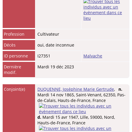
Profession
Cultivateur
Décès
oui, date inconnue
ID personne
I27351
Malvache
Dernière
Mardi 19 déc 2023
modif.
Conjoint(e)
DUQUENNE, Joséphine Marie Gertrude
,
n.
Mardi 14 nov 1865, Saint-Venant, 62350, Pas-
de-Calais, Hauts-de-France, France
d.
Mardi 15 avr 1947, Lille, 59000, Nord,
Hauts-de-France, France