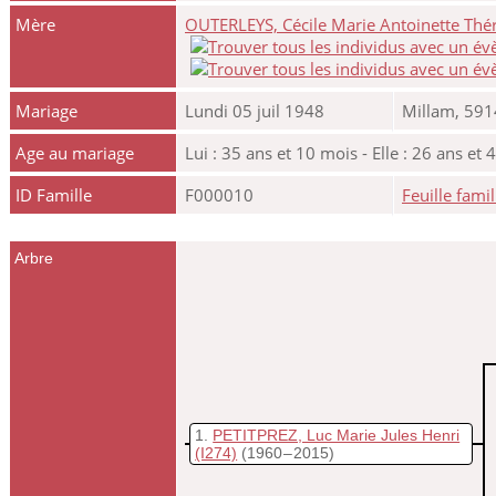
Mère
OUTERLEYS, Cécile Marie Antoinette Thé
Mariage
Lundi 05 juil 1948
Millam, 591
Age au mariage
Lui : 35 ans et 10 mois - Elle : 26 ans et 
ID Famille
F000010
Feuille famil
Arbre
1
PETITPREZ, Luc Marie Jules Henri
(I274)
(1960 – 2015)