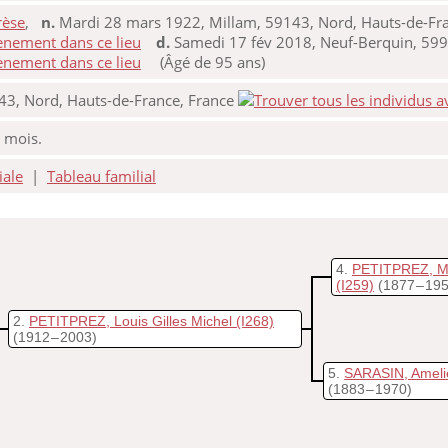
rèse
,
n.
Mardi 28 mars 1922, Millam, 59143, Nord, Hauts-de-Fra
d.
Samedi 17 fév 2018, Neuf-Berquin, 599
(Âgé de 95 ans)
43, Nord, Hauts-de-France, France
4 mois.
iale
|
Tableau familial
4
PETITPREZ, Mi
(I259)
(1877 – 19
2
PETITPREZ, Louis Gilles Michel
(I268)
(1912 – 2003)
5
SARASIN, Ameli
(1883 – 1970)