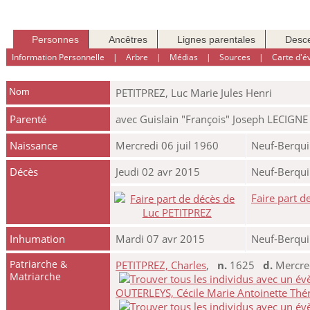
Personnes
Ancêtres
Lignes parentales
Desc
Information Personnelle
|
Arbre
|
Médias
|
Sources
|
Carte d'
Nom
PETITPREZ
,
Luc Marie Jules Henri
Parenté
avec Guislain "François" Joseph LECIGNE
Naissance
Mercredi 06 juil 1960
Neuf-Berqui
Décès
Jeudi 02 avr 2015
Neuf-Berqui
Faire part d
Inhumation
Mardi 07 avr 2015
Neuf-Berqui
Patriarche &
PETITPREZ, Charles
,
n.
1625
d.
Mercred
Matriarche
OUTERLEYS, Cécile Marie Antoinette Thé