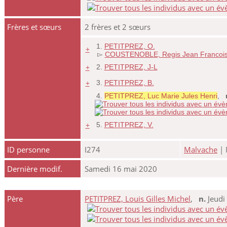
Frères et sœurs
2 frères et 2 sœurs
1.
PETITPREZ, O.
+
▻
COUSTENOBLE, Regis Jean Francoi
+
2.
PETITPREZ, J-L
+
3.
PETITPREZ, B.
4.
PETITPREZ, Luc Marie Jules Henri
,
+
5.
PETITPREZ, V.
ID personne
I274
Malvache
| 
Dernière modif.
Samedi 16 mai 2020
Père
PETITPREZ, Louis Gilles Michel
,
n.
Jeudi