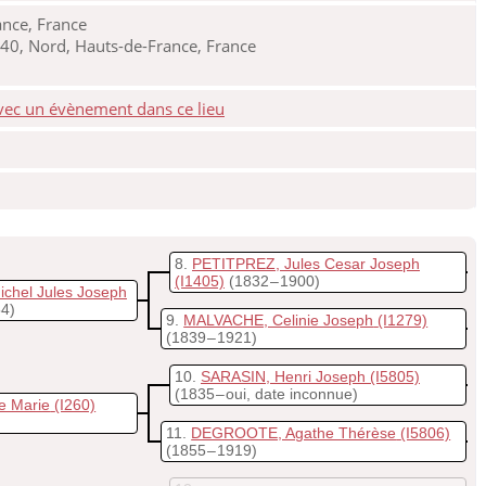
nce, France
40, Nord, Hauts-de-France, France
8
PETITPREZ, Jules Cesar Joseph
(I1405)
(1832 – 1900)
chel Jules Joseph
54)
9
MALVACHE, Celinie Joseph
(I1279)
(1839 – 1921)
10
SARASIN, Henri Joseph
(I5805)
(1835 – oui, date inconnue)
e Marie
(I260)
11
DEGROOTE, Agathe Thérèse
(I5806)
(1855 – 1919)