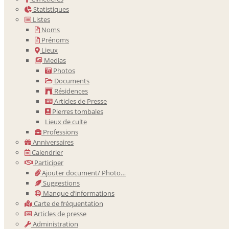
Statistiques
Listes
Noms
Prénoms
Lieux
Medias
Photos
Documents
Résidences
Articles de Presse
Pierres tombales
Lieux de culte
Professions
Anniversaires
Calendrier
Participer
Ajouter document/ Photo…
Suggestions
Manque d’informations
Carte de fréquentation
Articles de presse
Administration