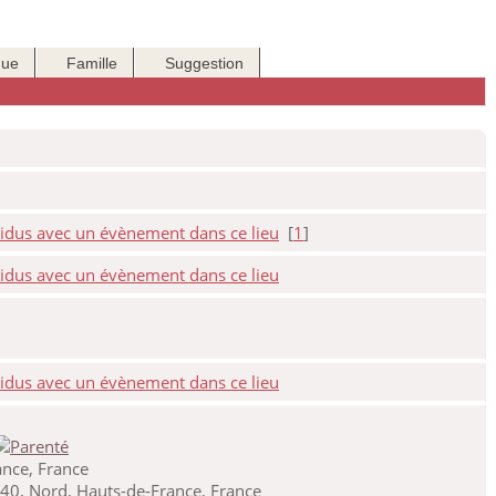
que
Famille
Suggestion
[
1
]
nce, France
40, Nord, Hauts-de-France, France