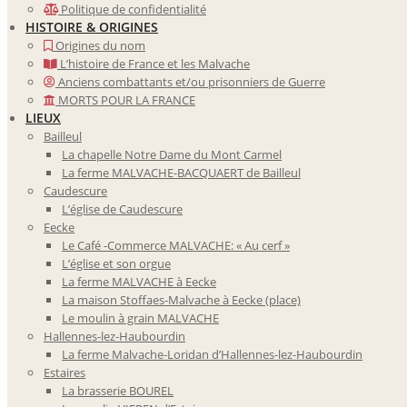
Politique de confidentialité
HISTOIRE & ORIGINES
Origines du nom
L’histoire de France et les Malvache
Anciens combattants et/ou prisonniers de Guerre
MORTS POUR LA FRANCE
LIEUX
Bailleul
La chapelle Notre Dame du Mont Carmel
La ferme MALVACHE-BACQUAERT de Bailleul
Caudescure
L’église de Caudescure
Eecke
Le Café -Commerce MALVACHE: « Au cerf »
L’église et son orgue
La ferme MALVACHE à Eecke
La maison Stoffaes-Malvache à Eecke (place)
Le moulin à grain MALVACHE
Hallennes-lez-Haubourdin
La ferme Malvache-Loridan d’Hallennes-lez-Haubourdin
Estaires
La brasserie BOUREL