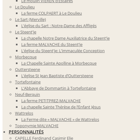
Le moulin VIEREN d’Estaires
Le Doulieu
La ferme COLPAERT à Le Doulieu
Le Sart (Merville)
L’église du Sart : Notre-Dame des Affligés
Le Steent’je
La chapelle Notre Dame Auxiliatrice du Steent’je
La ferme MALVACHE du Steent’je
L’église du Steent’je: L’immaculée Conception
Morbecque
La Chapelle Sainte Apolline à Morbecque
Outtersteene
L’église St Jean Baptiste d’Outtersteene
Tortefontaine
L’Abbaye de Dommartin à Tortefontaine
Neuf-Berquin
La ferme PETITPREZ-MALVACHE
La chapelle Sainte Thérèse de l’Enfant Jésus
Wattrelos
La Ferme dite « MALVACHE » de Wattrelos
Toponymie MALVACHE
PERSONNALITÉS
CAPELLE Ferdinand Casimir Elie