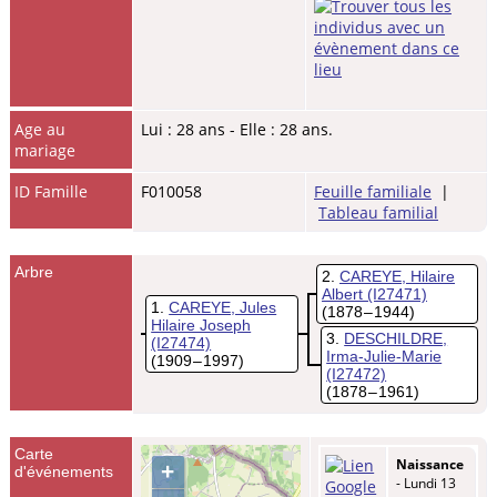
Age au
Lui : 28 ans - Elle : 28 ans.
mariage
ID Famille
F010058
Feuille familiale
|
Tableau familial
Arbre
2
CAREYE, Hilaire
Albert
(I27471)
1
CAREYE, Jules
(1878 – 1944)
Hilaire Joseph
3
DESCHILDRE,
(I27474)
Irma-Julie-Marie
(1909 – 1997)
(I27472)
(1878 – 1961)
Carte
Naissance
+
d'événements
- Lundi 13