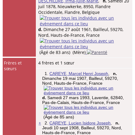
DESCHILDRE, Irma-Julie-Marie
,
n.
Samedi 20
juil 1878, Nieuwkerke, 8950, Flandre
Occidentale, Flandre, Belgique
d.
Dimanche 27 août 1961, Bailleul, 59270,
Nord, Hauts-de-France, France
(Âgé de 83 ans) (Mère)
Frères et
4 frères et 1 sœur
sœurs
1.
CAREYE, Marcel Henri Joseph
,
n.
Dimanche 19 mai 1907, Bailleul, 59270,
Nord, Hauts-de-France, France
d.
Samedi 27 mars 1993, Laventie, 62840,
Pas-de-Calais, Hauts-de-France, France
(Âgé de 85 ans)
+
2.
CAREYE, Lucien Isidore Joseph
,
n.
Jeudi 10 sept 1908, Bailleul, 59270, Nord,
Hauts-de-France, France