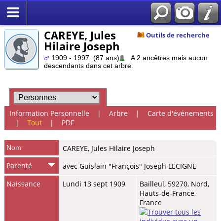
CAREYE, Jules
Outils de recherche
Hilaire Joseph
1909 - 1997 (87 ans)
A 2 ancêtres mais aucun
descendants dans cet arbre.
Information Personnelle
|
Arbre
|
Carte d'événements
|
Tout
|
PDF
Nom
CAREYE
,
Jules Hilaire Joseph
Parenté
avec Guislain "François" Joseph LECIGNE
Naissance
Lundi 13 sept 1909
Bailleul, 59270, Nord,
Hauts-de-France,
France