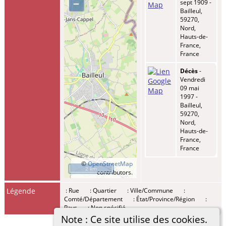
–
sept 1909 -
Bailleul,
59270,
Nord,
Hauts-de-
France,
France
Décès
-
Vendredi
09 mai
1997 -
Bailleul,
59270,
Nord,
Hauts-de-
France,
France
©
OpenStreetMap
2 km
contributors.
Légende
: Rue
: Quartier
: Ville/Commune
:
Comté/Département
: État/Province/Région
:
Pays
: Non spécifié
Note : Ce site utilise des cookies.