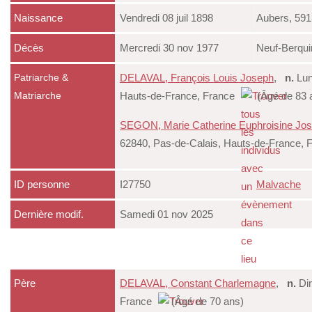
Naissance
Vendredi 08 juil 1898
Aubers, 591
Décès
Mercredi 30 nov 1977
Neuf-Berqui
DELAVAL, François Louis Joseph
,
n.
Lun
Patriarche &
Hauts-de-France, France
(Âgé de 83 a
Matriarche
SEGON, Marie Catherine Euphroisine Jo
62840, Pas-de-Calais, Hauts-de-France, 
ID personne
I27750
Malvache
Dernière modif.
Samedi 01 nov 2025
Père
DELAVAL, Constant Charlemagne
,
n.
Dim
France
(Âgé de 70 ans)