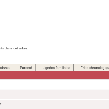
ts dans cet arbre.
ndants
Parenté
Lignées familiales
Frise chronologiq
E