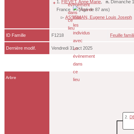
1.
FIEVET, Anne Marie
,
n.
Dimanche 15
+
France
(Âgé de 87 ans)
▻
ASSEMAN, Eugene Louis Joseph
ID Famille
F1218
Feuille famil
Dernière modif.
Vendredi 31 oct 2025
Arbre
2
DE