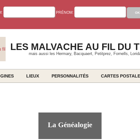
M:
PRÉNOM:
LES MALVACHE AU FIL DU 
mais aussi les Hermary, Bacquaert, Petitprez, Fornells, Lorid
IGINES
LIEUX
PERSONNALITÉS
CARTES POSTAL
Primary
Navigation
Menu
La Généalogie