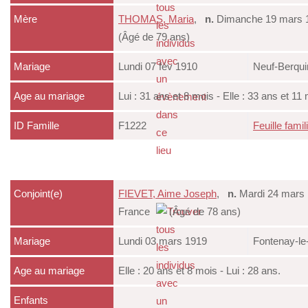
Mère
THOMAS, Maria
,
n.
Dimanche 19 mars 1
(Âgé de 79 ans)
Mariage
Lundi 07 fév 1910
Neuf-Berqui
Age au mariage
Lui : 31 ans et 8 mois - Elle : 33 ans et 11
ID Famille
F1222
Feuille famil
Conjoint(e)
FIEVET, Aime Joseph
,
n.
Mardi 24 mars 
France
(Âgé de 78 ans)
Mariage
Lundi 03 mars 1919
Fontenay-le
Age au mariage
Elle : 20 ans et 8 mois - Lui : 28 ans.
Enfants