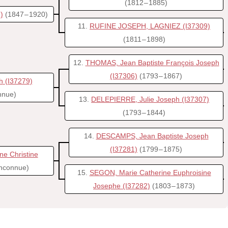
(1812 – 1885)
)
(1847 – 1920)
11
RUFINE JOSEPH, LAGNIEZ
(I37309)
(1811 – 1898)
12
THOMAS, Jean Baptiste François Joseph
(I37306)
(1793 – 1867)
h
(I37279)
onnue)
13
DELEPIERRE, Julie Joseph
(I37307)
(1793 – 1844)
14
DESCAMPS, Jean Baptiste Joseph
(I37281)
(1799 – 1875)
e Christine
 inconnue)
15
SEGON, Marie Catherine Euphroisine
Josephe
(I37282)
(1803 – 1873)