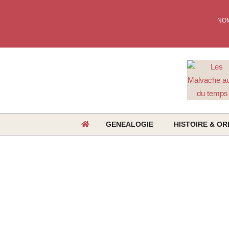
Skip
to
NO
content
GENEALOGIE
HISTOIRE & OR