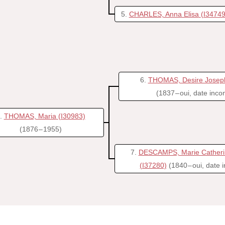
5
CHARLES, Anna Elisa
(I34749
6
THOMAS, Desire Josep
(1837 – oui, date inc
THOMAS, Maria
(I30983)
(1876 – 1955)
7
DESCAMPS, Marie Catherin
(I37280)
(1840 – oui, date