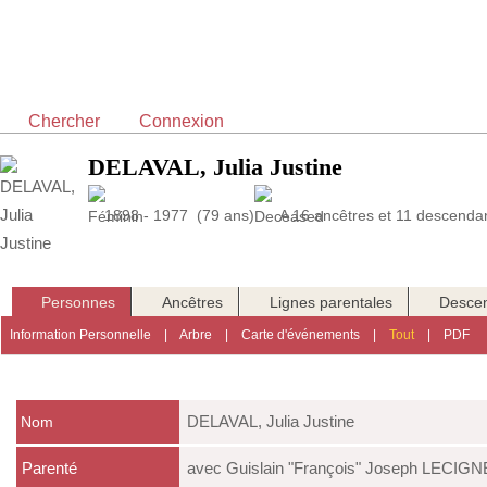
Chercher
Connexion
DELAVAL, Julia Justine
1898 - 1977 (79 ans)
A 16 ancêtres et 11 descendan
Personnes
Ancêtres
Lignes parentales
Desce
Information Personnelle
|
Arbre
|
Carte d'événements
|
Tout
|
PDF
DELAVAL
,
Julia Justine
Nom
Parenté
avec Guislain "François" Joseph LECIGN