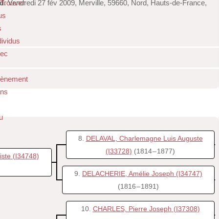
d.
Vendredi 27 fév 2009, Merville, 59660, Nord, Hauts-de-France,
8
DELAVAL, Charlemagne Luis Auguste
(I33728)
(1814 – 1877)
iste
(I34748)
9
DELACHERIE, Amélie Joseph
(I34747)
(1816 – 1891)
10
CHARLES, Pierre Joseph
(I37308)