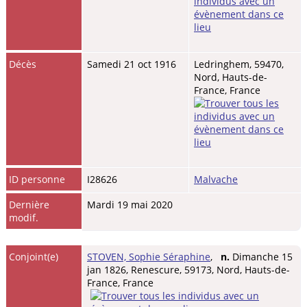
Décès
Samedi 21 oct 1916
Ledringhem, 59470,
Nord, Hauts-de-
France, France
ID personne
I28626
Malvache
Dernière
Mardi 19 mai 2020
modif.
Conjoint(e)
STOVEN, Sophie Séraphine
,
n.
Dimanche 15
jan 1826, Renescure, 59173, Nord, Hauts-de-
France, France