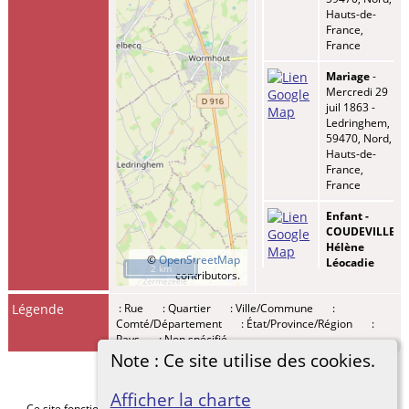
Hauts-de-
France,
France
Mariage
-
Mercredi 29
juil 1863 -
Ledringhem,
59470, Nord,
Hauts-de-
France,
France
Enfant -
COUDEVILLE,
Hélène
©
OpenStreetMap
Léocadie
2 km
contributors.
Cornélie
-
Mardi 09 août
Légende
: Rue
: Quartier
: Ville/Commune
:
1864 -
Comté/Département
: État/Province/Région
:
Ledringhem,
Pays
: Non spécifié
59470, Nord,
Hauts-de-
Note : Ce site utilise des cookies.
France,
France
Afficher la charte
Ce site fonctionne grace au logiciel
The Next Generation of Genealogy