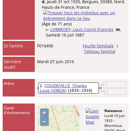
d.
Jeudi 31 oct 1935, Bergues, 59380, Nord,
Hauts-de-France, France
(Âgé de 71 ans)
▻
LOBBEDEY, Louis Cornil François
m.
Samedi 16 juil 1887
ID Famille
F010490
Feuille familiale
|
Tableau familial
Dernière
Mardi 07 juin 2016
modif.
Arbre
2
1
COUDEVILLE, Charles
Louis
(I28626)
(1833 – 1916)
3
Carte
Naissance
-
+
d'événements
Lundi 10 juin
–
1833 -
Wormhout,
59470, Nord,