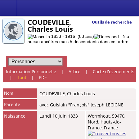
COUDEVILLE,
Outils de recherche
Charles Louis
1833 - 1916 (83 ans)
N'a
aucun ancêtres mais 5 descendants dans cet arbre.
Information Personnelle
|
Arbre
|
Carte d'événements
|
Tout
|
PDF
Nom
COUDEVILLE
,
Charles Louis
Parenté
avec Guislain "François" Joseph LECIGNE
Naissance
Lundi 10 juin 1833
Wormhout, 59470,
Nord, Hauts-de-
France, France