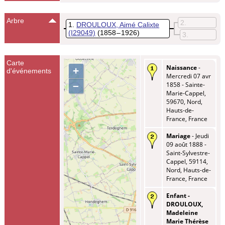
Arbre
2
1
DROULOUX, Aimé Calixte
(I29049)
(1858 – 1926)
3
Carte
Naissance
-
+
d'événements
Mercredi 07 avr
–
1858 - Sainte-
Marie-Cappel,
59670, Nord,
Hauts-de-
France, France
Mariage
- Jeudi
09 août 1888 -
Saint-Sylvestre-
Cappel, 59114,
Nord, Hauts-de-
France, France
Enfant -
DROULOUX,
Madeleine
Marie Thérèse