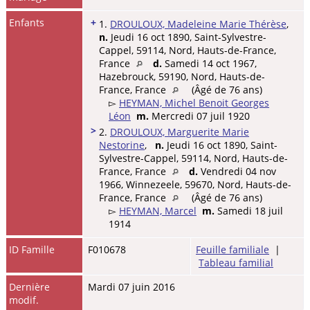
Enfants
+
1.
DROULOUX, Madeleine Marie Thérèse
,
n.
Jeudi 16 oct 1890, Saint-Sylvestre-
Cappel, 59114, Nord, Hauts-de-France,
France
d.
Samedi 14 oct 1967,
Hazebrouck, 59190, Nord, Hauts-de-
France, France
(Âgé de 76 ans)
▻
HEYMAN, Michel Benoit Georges
Léon
m.
Mercredi 07 juil 1920
>
2.
DROULOUX, Marguerite Marie
Nestorine
,
n.
Jeudi 16 oct 1890, Saint-
Sylvestre-Cappel, 59114, Nord, Hauts-de-
France, France
d.
Vendredi 04 nov
1966, Winnezeele, 59670, Nord, Hauts-de-
France, France
(Âgé de 76 ans)
▻
HEYMAN, Marcel
m.
Samedi 18 juil
1914
ID Famille
F010678
Feuille familiale
|
Tableau familial
Dernière
Mardi 07 juin 2016
modif.