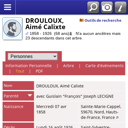
DROULOUX,
Outils de recherche
Aimé Calixte
1858 - 1926 (68 ans)
N'a aucun ancêtres mais
23 descendants dans cet arbre.
Information Personnelle
|
Arbre
|
Carte d'événements
|
Tout
|
PDF
Nom
DROULOUX
,
Aimé Calixte
Parenté
avec Guislain "François" Joseph LECIGNE
Naissance
Mercredi 07 avr
Sainte-Marie-Cappel,
1858
59670, Nord, Hauts-
de-France, France
Décès
Lundi 16 août 1926
Saint-Sylvestre-