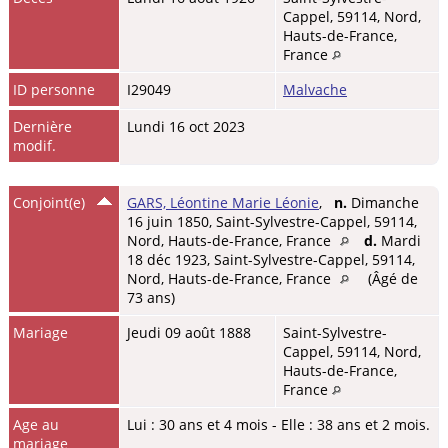
Cappel, 59114, Nord,
Hauts-de-France,
France
ID personne
I29049
Malvache
Dernière
Lundi 16 oct 2023
modif.
Conjoint(e)
GARS, Léontine Marie Léonie
,
n.
Dimanche
16 juin 1850, Saint-Sylvestre-Cappel, 59114,
Nord, Hauts-de-France, France
d.
Mardi
18 déc 1923, Saint-Sylvestre-Cappel, 59114,
Nord, Hauts-de-France, France
(Âgé de
73 ans)
Mariage
Jeudi 09 août 1888
Saint-Sylvestre-
Cappel, 59114, Nord,
Hauts-de-France,
France
Age au
Lui : 30 ans et 4 mois - Elle : 38 ans et 2 mois.
mariage