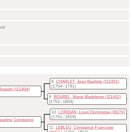
nce
8
CHARLET, Jean Baptiste
(I21401)
(1754 – 1781)
 Joseph
(I21404)
9
BOUREL, Marie Madeleine
(I21402)
(1752 – 1804)
10
LORIDAN, Louis Dominique
(I8270)
(1751 – 1819)
ueline Constance
11
LEBLEU, Constance Françoise