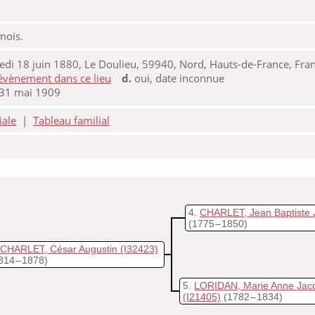
 mois.
di 18 juin 1880, Le Doulieu, 59940, Nord, Hauts-de-France, Fra
d.
oui, date inconnue
 31 mai 1909
iale
|
Tableau familial
4
CHARLET, Jean Baptiste
(1775 – 1850)
CHARLET, César Augustin
(I32423)
814 – 1878)
5
LORIDAN, Marie Anne Jacq
(I21405)
(1782 – 1834)