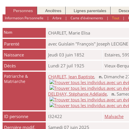
Personnes
Ancêtres
Lignes parentales
Desc
Information Personnelle
|
Arbre
|
Carte d'événements
|
Tout
|
Nom
CHARLET
,
Marie Elisa
Parenté
avec Guislain "François" Joseph LECIGNE
Naissance
Jeudi 03 juin 1852
Estaires, 5
Décès
Lundi 27 juil 1925
Vieux-Berqu
Patriarche &
CHARLET, Jean Baptiste
,
n.
Dimanche 27 
Matriarche
DELEHAY, Stéphanie Adélaïde
,
n.
Samedi
ID personne
I32422
Malvache
Dernière modif.
Samedi 07 juin 2025