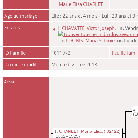
Age au mariage
Elle : 22 ans et 4 mois - Lui : 23 ans et 3
Enfants
1.
CHAVATTE, Victor Joseph
,
n.
Vendre
+
▻
LOONIS, Maria Sidonie
m.
Lundi
ID Famille
F011972
Feuille famil
Dernière modif.
Mercredi 21 fév 2018
Arbre
2
(1
1
CHARLET, Marie Elisa
(I32422)
(1852 – 1925)