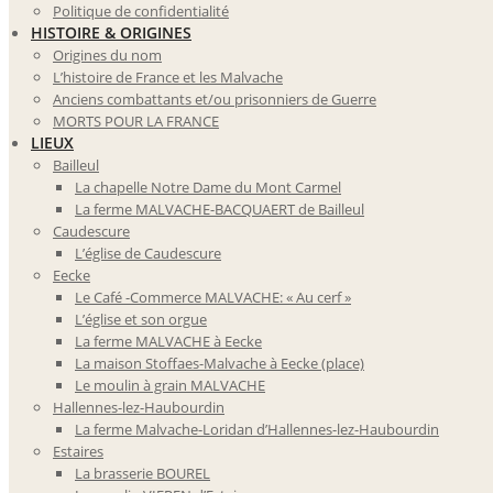
Politique de confidentialité
HISTOIRE & ORIGINES
Origines du nom
L’histoire de France et les Malvache
Anciens combattants et/ou prisonniers de Guerre
MORTS POUR LA FRANCE
LIEUX
Bailleul
La chapelle Notre Dame du Mont Carmel
La ferme MALVACHE-BACQUAERT de Bailleul
Caudescure
L’église de Caudescure
Eecke
Le Café -Commerce MALVACHE: « Au cerf »
L’église et son orgue
La ferme MALVACHE à Eecke
La maison Stoffaes-Malvache à Eecke (place)
Le moulin à grain MALVACHE
Hallennes-lez-Haubourdin
La ferme Malvache-Loridan d’Hallennes-lez-Haubourdin
Estaires
La brasserie BOUREL