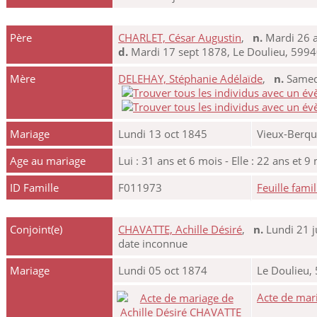
Père
CHARLET, César Augustin
,
n.
Mardi 26 a
d.
Mardi 17 sept 1878, Le Doulieu, 5994
Mère
DELEHAY, Stéphanie Adélaïde
,
n.
Samedi
Mariage
Lundi 13 oct 1845
Vieux-Berqu
Age au mariage
Lui : 31 ans et 6 mois - Elle : 22 ans et 9
ID Famille
F011973
Feuille famil
Conjoint(e)
CHAVATTE, Achille Désiré
,
n.
Lundi 21 j
date inconnue
Mariage
Lundi 05 oct 1874
Le Doulieu,
Acte de mar