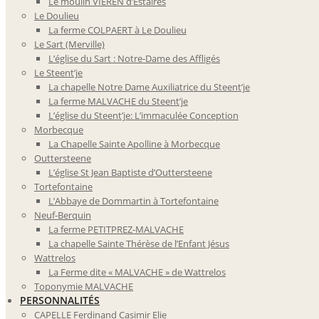
Le moulin VIEREN d’Estaires
Le Doulieu
La ferme COLPAERT à Le Doulieu
Le Sart (Merville)
L’église du Sart : Notre-Dame des Affligés
Le Steent’je
La chapelle Notre Dame Auxiliatrice du Steent’je
La ferme MALVACHE du Steent’je
L’église du Steent’je: L’immaculée Conception
Morbecque
La Chapelle Sainte Apolline à Morbecque
Outtersteene
L’église St Jean Baptiste d’Outtersteene
Tortefontaine
L’Abbaye de Dommartin à Tortefontaine
Neuf-Berquin
La ferme PETITPREZ-MALVACHE
La chapelle Sainte Thérèse de l’Enfant Jésus
Wattrelos
La Ferme dite « MALVACHE » de Wattrelos
Toponymie MALVACHE
PERSONNALITÉS
CAPELLE Ferdinand Casimir Elie