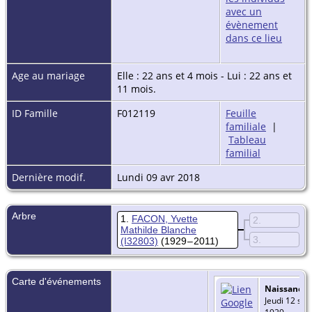
Age au mariage
Elle : 22 ans et 4 mois - Lui : 22 ans et
11 mois.
ID Famille
F012119
Feuille
familiale
|
Tableau
familial
Dernière modif.
Lundi 09 avr 2018
Arbre
1
FACON, Yvette
2
Mathilde Blanche
3
(I32803)
(1929 – 2011)
Carte d'événements
Naissance
-
Jeudi 12 sep