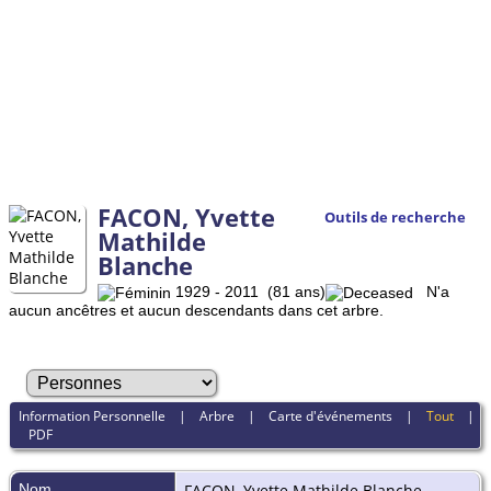
FACON, Yvette
Outils de recherche
Mathilde
Blanche
1929 - 2011 (81 ans)
N'a
aucun ancêtres et aucun descendants dans cet arbre.
Information Personnelle
|
Arbre
|
Carte d'événements
|
Tout
|
PDF
Nom
FACON
,
Yvette Mathilde Blanche