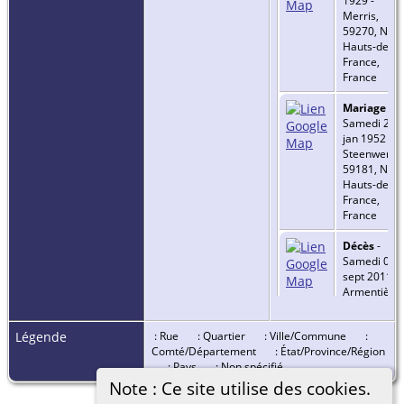
1929 -
Merris,
59270, Nord
Hauts-de-
France,
France
Mariage
-
Samedi 26
jan 1952 -
Steenwerck,
59181, Nord
Hauts-de-
France,
France
Décès
-
Samedi 03
sept 2011 -
Armentières
59280, Nord
Hauts-de-
Légende
: Rue
: Quartier
: Ville/Commune
:
France,
Comté/Département
: État/Province/Région
France
: Pays
: Non spécifié
Note : Ce site utilise des cookies.