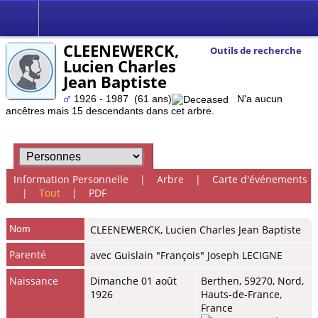
CLEENEWERCK,
Outils de recherche
Lucien Charles
Jean Baptiste
1926 - 1987 (61 ans)
N'a aucun
ancêtres mais 15 descendants dans cet arbre.
Information Personnelle
|
Arbre
|
Carte d'événements
|
Tout
|
PDF
Nom
CLEENEWERCK
,
Lucien Charles Jean Baptiste
Parenté
avec Guislain "François" Joseph LECIGNE
Naissance
Dimanche 01 août
Berthen, 59270, Nord,
1926
Hauts-de-France,
France