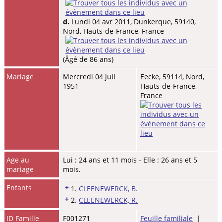
d.
Lundi 04 avr 2011, Dunkerque, 59140,
Nord, Hauts-de-France, France
(Âgé de 86 ans)
Mariage
Mercredi 04 juil
Eecke, 59114, Nord,
1951
Hauts-de-France,
France
Age au
Lui : 24 ans et 11 mois - Elle : 26 ans et 5
mariage
mois.
Enfants
+
1.
CLEENEWERCK, B.
+
2.
CLEENEWERCK, R.
ID Famille
F001271
Feuille familiale
|