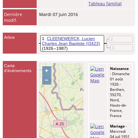
Tableau familial
Dernière
Mardi 07 juin 2016
modif.
Arbre
1
CLEENEWERCK, Lucien
2
Charles Jean Baptiste
(I3423)
3
(1926 – 1987)
Carte
Naissance
+
d'événements
- Dimanche
–
01 août
1926 -
Berthen,
59270,
Nord,
Hauts-de-
France,
France
Mariage
-
Mercredi
04 juil 1951