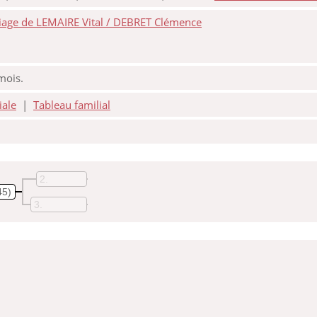
iage de LEMAIRE Vital / DEBRET Clémence
 mois.
iale
|
Tableau familial
2
45)
3