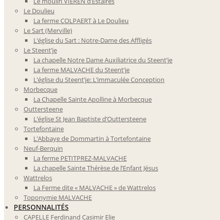
Le moulin VIEREN d’Estaires
Le Doulieu
La ferme COLPAERT à Le Doulieu
Le Sart (Merville)
L’église du Sart : Notre-Dame des Affligés
Le Steent’je
La chapelle Notre Dame Auxiliatrice du Steent’je
La ferme MALVACHE du Steent’je
L’église du Steent’je: L’immaculée Conception
Morbecque
La Chapelle Sainte Apolline à Morbecque
Outtersteene
L’église St Jean Baptiste d’Outtersteene
Tortefontaine
L’Abbaye de Dommartin à Tortefontaine
Neuf-Berquin
La ferme PETITPREZ-MALVACHE
La chapelle Sainte Thérèse de l’Enfant Jésus
Wattrelos
La Ferme dite « MALVACHE » de Wattrelos
Toponymie MALVACHE
PERSONNALITÉS
CAPELLE Ferdinand Casimir Elie