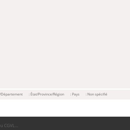
é/Département
: État/Province/Région
: Pays
: Non spécifié
du CGVL...