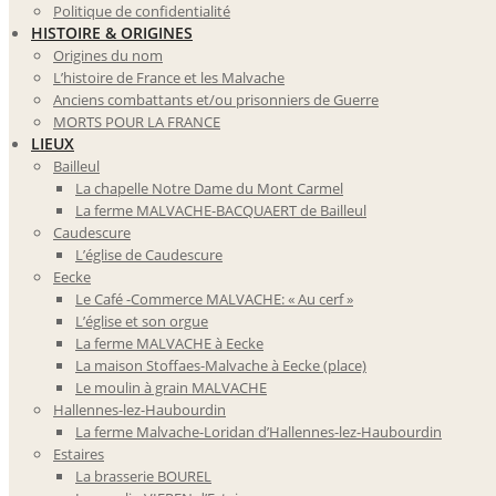
Politique de confidentialité
HISTOIRE & ORIGINES
Origines du nom
L’histoire de France et les Malvache
Anciens combattants et/ou prisonniers de Guerre
MORTS POUR LA FRANCE
LIEUX
Bailleul
La chapelle Notre Dame du Mont Carmel
La ferme MALVACHE-BACQUAERT de Bailleul
Caudescure
L’église de Caudescure
Eecke
Le Café -Commerce MALVACHE: « Au cerf »
L’église et son orgue
La ferme MALVACHE à Eecke
La maison Stoffaes-Malvache à Eecke (place)
Le moulin à grain MALVACHE
Hallennes-lez-Haubourdin
La ferme Malvache-Loridan d’Hallennes-lez-Haubourdin
Estaires
La brasserie BOUREL