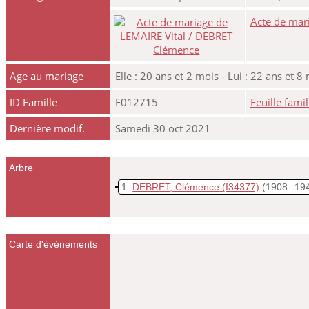
Acte de mar
Age au mariage
Elle : 20 ans et 2 mois - Lui : 22 ans et 8
ID Famille
F012715
Feuille famil
Dernière modif.
Samedi 30 oct 2021
Arbre
1
DEBRET, Clémence
(I34377)
(1908 – 19
Carte d'événements