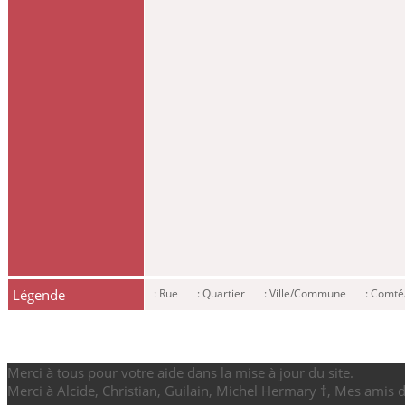
Légende
: Rue
: Quartier
: Ville/Commune
: Comt
Merci à tous pour votre aide dans la mise à jour du site.
Merci à Alcide, Christian, Guilain, Michel Hermary †, Mes amis 