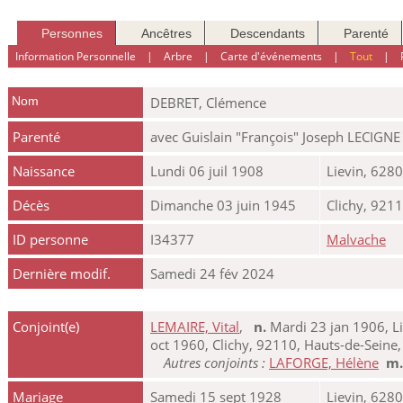
Personnes
Ancêtres
Descendants
Parenté
Information Personnelle
|
Arbre
|
Carte d'événements
|
Tout
|
Nom
DEBRET
,
Clémence
Parenté
avec Guislain "François" Joseph LECIGNE
Naissance
Lundi 06 juil 1908
Lievin, 6280
Décès
Dimanche 03 juin 1945
Clichy, 9211
ID personne
I34377
Malvache
Dernière modif.
Samedi 24 fév 2024
Conjoint(e)
LEMAIRE, Vital
,
n.
Mardi 23 jan 1906, Li
oct 1960, Clichy, 92110, Hauts-de-Seine,
Autres conjoints :
LAFORGE, Hélène
m
Mariage
Samedi 15 sept 1928
Lievin, 6280