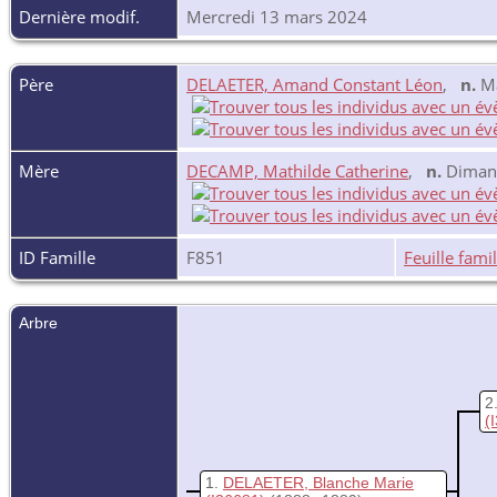
Dernière modif.
Mercredi 13 mars 2024
Père
DELAETER, Amand Constant Léon
,
n.
Ma
Mère
DECAMP, Mathilde Catherine
,
n.
Dimanc
ID Famille
F851
Feuille famil
Arbre
2
(
1
DELAETER, Blanche Marie