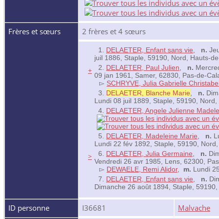
Frères et sœurs
2 frères et 4 sœurs
1.
DELAETER, Enfant sans vie
,
n.
Jeu
juil 1886, Staple, 59190, Nord, Hauts-
2.
DELAETER, Paul Julien
,
n.
Mercred
+
09 jan 1961, Samer, 62830, Pas-de-Cal
▻
SCHRYVE, Julia Gabrielle Christabel
3.
DELAETER, Blanche Marie
,
n.
Dima
Lundi 08 juil 1889, Staple, 59190, Nor
4.
DELAETER, Angele Julienne Madele
5.
DELAETER, Madeleine Marie
,
n.
Lu
Lundi 22 fév 1892, Staple, 59190, Nord
6.
DELAETER, Julia Germaine
,
n.
Dim
>
Vendredi 26 avr 1985, Lens, 62300, Pa
▻
DEWAELE, Remi Alidor
,
m.
Lundi 25
7.
DELAETER, Enfant sans vie
,
n.
Dim
Dimanche 26 août 1894, Staple, 59190,
ID personne
I36681
Malvache