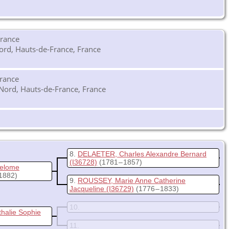
France
ord, Hauts-de-France, France
rance
Nord, Hauts-de-France, France
8
DELAETER, Charles Alexandre Bernard
(I36728)
(1781 – 1857)
helome
 1882)
9
ROUSSEY, Marie Anne Catherine
Jacqueline
(I36729)
(1776 – 1833)
10
halie Sophie
11