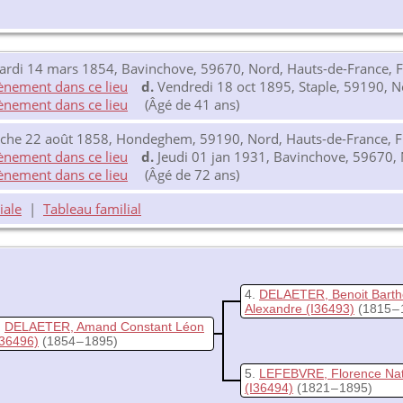
rdi 14 mars 1854, Bavinchove, 59670, Nord, Hauts-de-France, 
d.
Vendredi 18 oct 1895, Staple, 59190, N
(Âgé de 41 ans)
he 22 août 1858, Hondeghem, 59190, Nord, Hauts-de-France, F
d.
Jeudi 01 jan 1931, Bavinchove, 59670, 
(Âgé de 72 ans)
iale
|
Tableau familial
4
DELAETER, Benoit Bart
Alexandre
(I36493)
(1815 –
DELAETER, Amand Constant Léon
I36496)
(1854 – 1895)
5
LEFEBVRE, Florence Nat
(I36494)
(1821 – 1895)