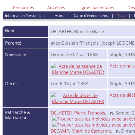
Personnes
Ancêtres
Lignes parentales
Des
Information Personnelle
|
Arbre
|
Carte d'événements
|
Tout
|
Nom
DELAETER
,
Blanche Marie
Parenté
avec Guislain "François" Joseph LECIGNE
Naissance
Dimanche 07 oct 1888
Staple, 591
Acte de nai
Décès
Lundi 08 juil 1889
Staple, 591
Acte de déc
Patriarche &
DELAETER, Pierre Francois
,
n.
Samedi 20
Matriarche
DECAMP, Mathilde Catherine
,
n.
Dimanc