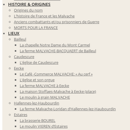
HISTOIRE & ORIGINES
Origines du nom
L’histoire de France et les Malvache
Anciens combattants et/ou prisonniers de Guerre
MORTS POUR LA FRANCE
LIEUX
Bailleul
La chapelle Notre Dame du Mont Carmel
La ferme MALVACHE-BACQUAERT de Bailleul
Caudescure
L’église de Caudescure
Eecke
Le Café -Commerce MALVACHE: « Au cerf »
L’église et son orgue
La ferme MALVACHE à Eecke
La maison Stoffaes-Malvache à Eecke (place)
Le moulin à grain MALVACHE
Hallennes-lez-Haubourdin
La ferme Malvache-Loridan d’Hallennes-lez-Haubourdin
Estaires
La brasserie BOUREL
Le moulin VIEREN d’Estaires