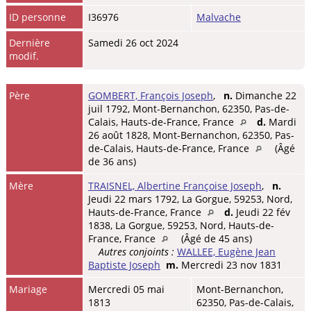
ID personne
I36976
Malvache
Dernière
Samedi 26 oct 2024
modif.
Père
GOMBERT, François Joseph
,
n.
Dimanche 22
juil 1792, Mont-Bernanchon, 62350, Pas-de-
Calais, Hauts-de-France, France
d.
Mardi
26 août 1828, Mont-Bernanchon, 62350, Pas-
de-Calais, Hauts-de-France, France
(Âgé
de 36 ans)
Mère
TRAISNEL, Albertine Françoise Joseph
,
n.
Jeudi 22 mars 1792, La Gorgue, 59253, Nord,
Hauts-de-France, France
d.
Jeudi 22 fév
1838, La Gorgue, 59253, Nord, Hauts-de-
France, France
(Âgé de 45 ans)
Autres conjoints :
WALLEE, Eugène Jean
Baptiste Joseph
m.
Mercredi 23 nov 1831
Mariage
Mercredi 05 mai
Mont-Bernanchon,
1813
62350, Pas-de-Calais,