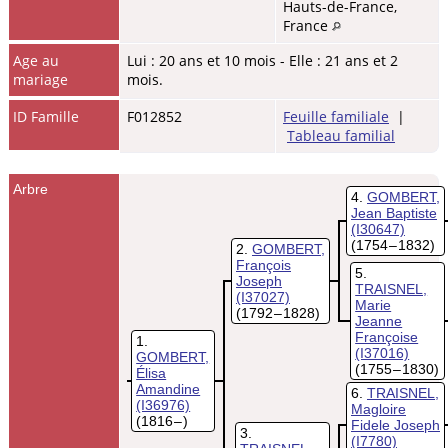
Hauts-de-France,
France
Age au
Lui : 20 ans et 10 mois - Elle : 21 ans et 2
mariage
mois.
ID Famille
F012852
Feuille familiale
|
Tableau familial
Arbre
4
GOMBERT,
Jean Baptiste
(I30647)
(1754 – 1832)
2
GOMBERT,
François
5
Joseph
TRAISNEL,
(I37027)
Marie
(1792 – 1828)
Jeanne
Françoise
1
(I37016)
GOMBERT,
(1755 – 1830)
Élisa
Amandine
6
TRAISNEL,
(I36976)
Magloire
(1816 – )
Fidele Joseph
3
(I7780)