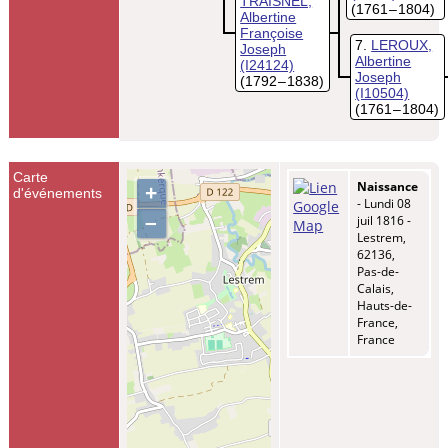
TRAISNEL,
(1761 – 1804)
Albertine
Françoise
7
LEROUX,
Joseph
Albertine
(I24124)
Joseph
(1792 – 1838)
(I10504)
(1761 – 1804)
Carte
Naissance
+
d'événements
- Lundi 08
–
juil 1816 -
Lestrem,
62136,
Pas-de-
Calais,
Hauts-de-
France,
France