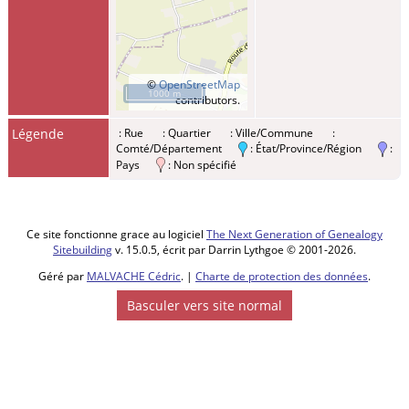
©
OpenStreetMap
1000 m
contributors.
Légende
: Rue
: Quartier
: Ville/Commune
:
Comté/Département
: État/Province/Région
:
Pays
: Non spécifié
Ce site fonctionne grace au logiciel
The Next Generation of Genealogy
Sitebuilding
v. 15.0.5, écrit par Darrin Lythgoe © 2001-2026.
Géré par
MALVACHE Cédric
. |
Charte de protection des données
.
Basculer vers site normal