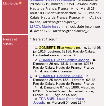
Matriarche
28 mai 1719, Robecq, 62350, Pas-de-Calais,
Hauts-de-France, France
d.
Mardi 23
août 1803, Mont-Bernanchon, 62350, Pas-de-
Calais, Hauts-de-France, France
(Âgé de
84 ans) (arrière-grand-père)
LEROY, Marie Joseph
,
n.
oui, date inconnue
d.
avant 1788 (arrière-grand-mère)
Frères et
1 frère et 1 sœur
sœurs
1.
GOMBERT, Élisa Amandine
,
n.
Lundi 08
juil 1816, Lestrem, 62136, Pas-de-Calais,
Hauts-de-France, France
2.
GOMBERT, Jean Baptiste Joseph
,
n.
Dimanche 29 nov 1818, Lestrem, 62136,
Pas-de-Calais, Hauts-de-France, France
d.
oui, date inconnue
>
3.
GOMBERT, Hortense Adeline
,
n.
Dimanche 25 mars 1821, Lestrem, 62136,
Pas-de-Calais, Hauts-de-France, France
d.
Dimanche 07 nov 1886, Fleurbaix,
62840, Pas-de-Calais, Hauts-de-France,
France
(Âgé de 65 ans)
▻
TRAISNEL, Louis Omer Marie
Joseph
,
m.
Mercredi 04 sept 1844