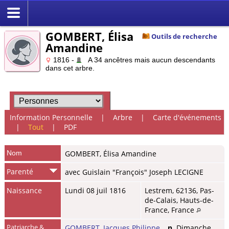
GOMBERT, Élisa
Outils de recherche
Amandine
1816 -
A 34 ancêtres mais aucun descendants
dans cet arbre.
Information Personnelle
|
Arbre
|
Carte d'événements
|
Tout
|
PDF
Nom
GOMBERT
,
Élisa Amandine
Parenté
avec Guislain "François" Joseph LECIGNE
Naissance
Lundi 08 juil 1816
Lestrem, 62136, Pas-
de-Calais, Hauts-de-
France, France
Patriarche &
GOMBERT, Jacques Philippe
,
n.
Dimanche