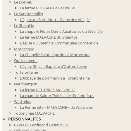
Le Doulieu
La ferme COLPAERT à Le Doulieu
Le Sart (Merville)
L’église du Sart : Notre-Dame des Affligés
Le Steent’je
La chapelle Notre Dame Auxiliatrice du Steent’je
La ferme MALVACHE du Steent’je
L’église du Steent’je: L’immaculée Conception
Morbecque
La Chapelle Sainte Apolline à Morbecque
Outtersteene
L’église St Jean Baptiste d’Outtersteene
Tortefontaine
L’Abbaye de Dommartin à Tortefontaine
Neuf-Berquin
La ferme PETITPREZ-MALVACHE
La chapelle Sainte Thérèse de l’Enfant Jésus
Wattrelos
La Ferme dite « MALVACHE » de Wattrelos
Toponymie MALVACHE
PERSONNALITÉS
CAPELLE Ferdinand Casimir Elie
HERMARY Célestin