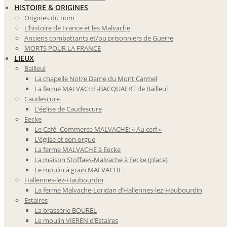
HISTOIRE & ORIGINES
Origines du nom
L’histoire de France et les Malvache
Anciens combattants et/ou prisonniers de Guerre
MORTS POUR LA FRANCE
LIEUX
Bailleul
La chapelle Notre Dame du Mont Carmel
La ferme MALVACHE-BACQUAERT de Bailleul
Caudescure
L’église de Caudescure
Eecke
Le Café -Commerce MALVACHE: « Au cerf »
L’église et son orgue
La ferme MALVACHE à Eecke
La maison Stoffaes-Malvache à Eecke (place)
Le moulin à grain MALVACHE
Hallennes-lez-Haubourdin
La ferme Malvache-Loridan d’Hallennes-lez-Haubourdin
Estaires
La brasserie BOUREL
Le moulin VIEREN d’Estaires