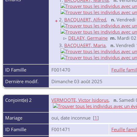
1.
BACQUAERT, Martha
,
n.
Vendredi
2.
BACQUAERT, Alfred
,
n.
Vendredi 
+
▻
DELAEY, Germaine
m.
Mardi 02
3.
BACQUAERT, Maria
,
n.
Vendredi 1
ID Famille
F001470
Feuille famil
Dernière modif.
Dimanche 03 août 2025
Conjoint(e) 2
VERMOOTE, Victor Isidorus
,
n.
Samedi 0
Mariage
oui, date inconnue [
1
]
ID Famille
F001471
Feuille famil