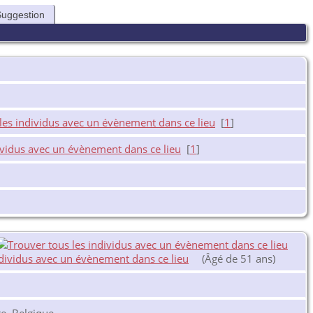
Suggestion
[
1
]
[
1
]
(Âgé de 51 ans)