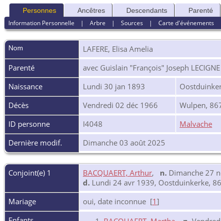
Personnes
Ancêtres
Descendants
Parenté
Information Personnelle
|
Arbre
|
Sources
|
Carte d'événements
Nom
LAFERE
,
Elisa Amelia
Parenté
avec Guislain "François" Joseph LECIGNE
Naissance
Lundi 30 jan 1893
Oostduinker
Décès
Vendredi 02 déc 1966
Wulpen, 867
ID personne
I4048
Malvache
Dernière modif.
Dimanche 03 août 2025
Conjoint(e) 1
BACQUAERT, Arthur
,
n.
Dimanche 27 no
d.
Lundi 24 avr 1939, Oostduinkerke, 86
Mariage
oui, date inconnue [
1
]
Enfants