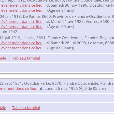
 27 sept 1912, Oostduinkerke, 8670, Flandre Occidentale, Flandr
d.
Samedi 30 nov 1996, Oostduinkerke,
(Âgé de 84 ans)
04 jan 1918, De Panne, 8660, Province de Flandre-Occidentale, 
d.
Mardi 21 avr 1987, Veurne, 8630, Pr
(Âgé de 69 ans)
 juin 1942
1 juil 1919, Leisele, 8691, Flandre Occidentale, Flandre, Belgiqu
d.
Samedi 26 juil 2008, Le Meux, 6088
(Âgé de 89 ans)
iale
|
Tableau familial
2 sept 1871, Oostduinkerke, 8670, Flandre Occidentale, Flandre
d.
Lundi 26 nov 1956 (Âgé de 85 ans)
iale
|
Tableau familial