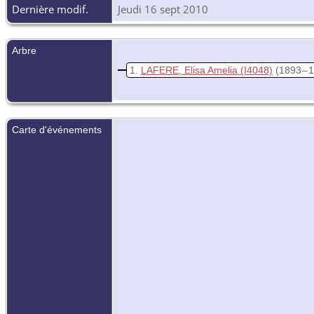
Dernière modif.
Jeudi 16 sept 2010
Arbre
1
LAFERE, Elisa Amelia
(I4048)
(1893 – 
Carte d'événements