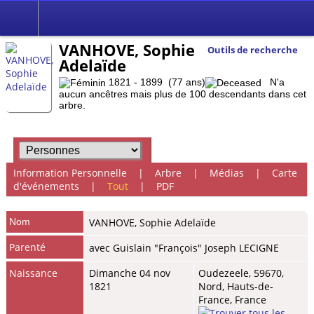
VANHOVE, Sophie
Outils de recherche
Adelaïde
1821 - 1899 (77 ans)
N'a
aucun ancêtres mais plus de 100 descendants dans cet
arbre.
Information Personnelle
|
Arbre
|
Médias
|
Carte
d'événements
|
Tout
|
PDF
Nom
VANHOVE
,
Sophie Adelaïde
Parenté
avec Guislain "François" Joseph LECIGNE
Naissance
Dimanche 04 nov
Oudezeele, 59670,
1821
Nord, Hauts-de-
France, France