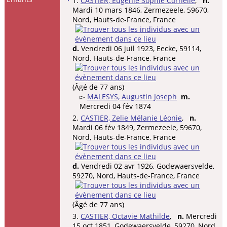
1.
CASTIER, Eugenie Sophie Cornélie
,
n.
Mardi 10 mars 1846, Zermezeele, 59670,
Nord, Hauts-de-France, France
d.
Vendredi 06 juil 1923, Eecke, 59114,
Nord, Hauts-de-France, France
(Âgé de 77 ans)
▻
MALESYS, Augustin Joseph
m.
Mercredi 04 fév 1874
2.
CASTIER, Zelie Mélanie Léonie
,
n.
Mardi 06 fév 1849, Zermezeele, 59670,
Nord, Hauts-de-France, France
d.
Vendredi 02 avr 1926, Godewaersvelde,
59270, Nord, Hauts-de-France, France
(Âgé de 77 ans)
3.
CASTIER, Octavie Mathilde
,
n.
Mercredi
15 oct 1851, Godewaersvelde, 59270, Nord,