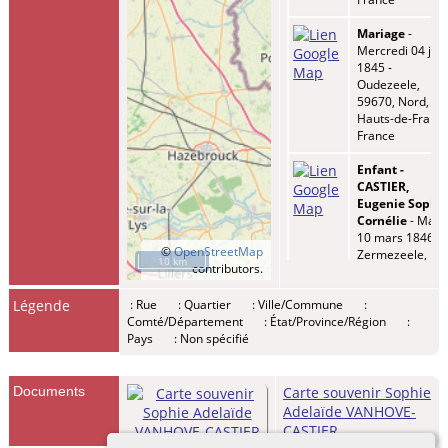
Mariage
-
Mercredi 04 juin
1845 -
Oudezeele,
59670, Nord,
Hauts-de-France
France
Enfant -
CASTIER,
Eugenie Sophi
Cornélie
- Mard
10 mars 1846 -
©
OpenStreetMap
Zermezeele,
10 km
contributors.
59670, Nord,
Hauts-de-France
Légende
: Rue
: Quartier
: Ville/Commune
:
France
Comté/Département
: État/Province/Région
:
Pays
: Non spécifié
Enfant -
CASTIER, Zelie
Mélanie Léonie
- Mardi 06 fév
Documents
Carte souvenir Sophie
1849 -
Adelaïde VANHOVE-
Zermezeele,
CASTIER
59670, Nord,