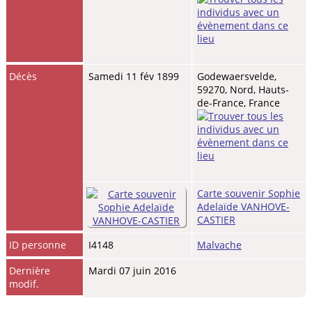
Décès
Samedi 11 fév 1899
Godewaersvelde,
59270, Nord, Hauts-
de-France, France
Carte souvenir Sophie
Adelaïde VANHOVE-
CASTIER
ID personne
I4148
Malvache
Dernière
Mardi 07 juin 2016
modif.