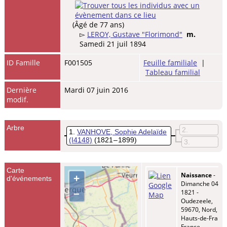
(Âgé de 77 ans)
▻
LEROY, Gustave "Florimond"
m.
Samedi 21 juil 1894
ID Famille
F001505
Feuille familiale
|
Tableau familial
Dernière
Mardi 07 juin 2016
modif.
Arbre
2
1
VANHOVE, Sophie Adelaïde
(I4148)
(1821 – 1899)
3
Carte
Naissance
-
+
d'événements
Dimanche 04 no
–
1821 -
Oudezeele,
59670, Nord,
Hauts-de-France
France