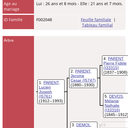
Age au
Lui : 26 ans et 8 mois - Elle : 21 ans et 7 mois.
mariage
ID Famille
F002048
Feuille familiale
|
Tableau familial
Arbre
4
PARENT,
Pierre Fidèle
(I33315)
2
PARENT,
(1837 – 1908)
Jerome
Cesar
(I5747)
1
PARENT,
(1880 – 1930)
Lucien
Joseph
(I5761)
5
DEVOS,
(1912 – 1993)
Mélanie
Nathalie
(I33316)
(1845 – 1912
3
DEMOL,
6