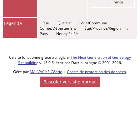
France
Légende
: Rue
: Quartier
: Ville/Commune
:
Comté/Département
: État/Province/Région
:
Pays
: Non spécifié
Ce site fonctionne grace au logiciel
The Next Generation of Genealogy
Sitebuilding
v. 15.0.5, écrit par Darrin Lythgoe © 2001-2026.
Géré par
MALVACHE Cédric
. |
Charte de protection des données
.
Basculer vers site normal