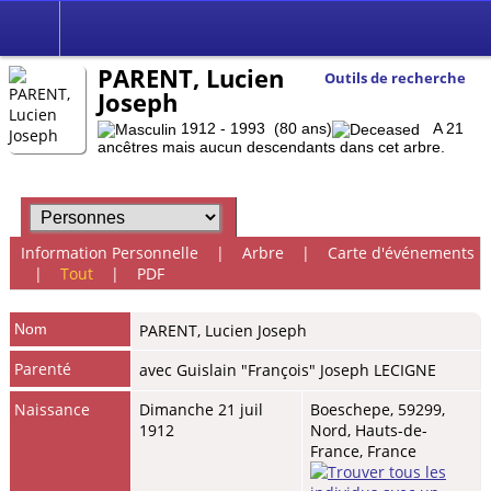
PARENT, Lucien
Outils de recherche
Joseph
1912 - 1993 (80 ans)
A 21
ancêtres mais aucun descendants dans cet arbre.
Information Personnelle
|
Arbre
|
Carte d'événements
|
Tout
|
PDF
Nom
PARENT
,
Lucien Joseph
Parenté
avec Guislain "François" Joseph LECIGNE
Naissance
Dimanche 21 juil
Boeschepe, 59299,
1912
Nord, Hauts-de-
France, France