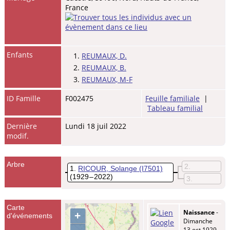
France
Enfants
1.
REUMAUX, D.
2.
REUMAUX, B.
3.
REUMAUX, M-F
ID Famille
F002475
Feuille familiale
|
Tableau familial
Dernière
Lundi 18 juil 2022
modif.
Arbre
2
1
RICOUR, Solange
(I7501)
(1929 – 2022)
3
Carte
Naissance
-
+
d'événements
Dimanche
13 oct 1929 -