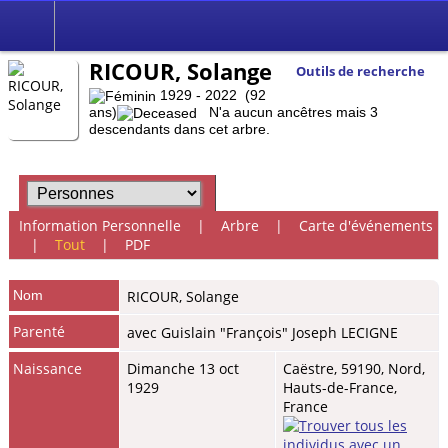
RICOUR, Solange
Outils de recherche
1929 - 2022 (92
ans)
N'a aucun ancêtres mais 3
descendants dans cet arbre.
Information Personnelle
|
Arbre
|
Carte d'événements
|
Tout
|
PDF
Nom
RICOUR
,
Solange
Parenté
avec Guislain "François" Joseph LECIGNE
Naissance
Dimanche 13 oct
Caëstre, 59190, Nord,
1929
Hauts-de-France,
France