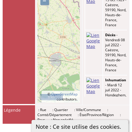
–
Caëstre,
59190, Nord,
Hauts-de-
France,
France
Décès
-
Vendredi 08
juil 2022 -
Caëstre,
59190, Nord,
Hauts-de-
France,
France
Inhumation
- Mardi 12
juil 2022 -
©
OpenStreetMap
Hondeghem,
5 km
contributors.
59190, Nord,
Hauts-de-
Légende
: Rue
: Quartier
: Ville/Commune
:
France,
Comté/Département
: État/Province/Région
:
France
Pays
: Non spécifié
Mariage
- -
Note : Ce site utilise des cookies.
Caëstre,