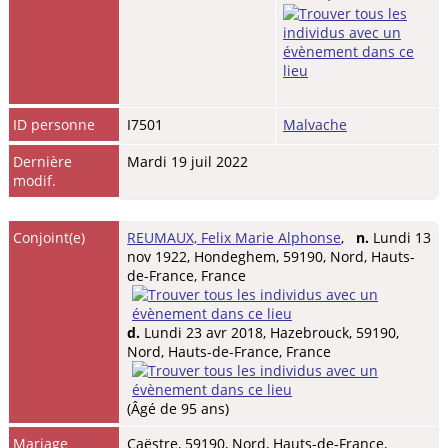
ID personne
I7501
Malvache
Dernière
Mardi 19 juil 2022
modif.
Conjoint(e)
REUMAUX, Felix Marie Alphonse
,
n.
Lundi 13
nov 1922, Hondeghem, 59190, Nord, Hauts-
de-France, France
d.
Lundi 23 avr 2018, Hazebrouck, 59190,
Nord, Hauts-de-France, France
(Âgé de 95 ans)
Mariage
Caëstre, 59190, Nord, Hauts-de-France,