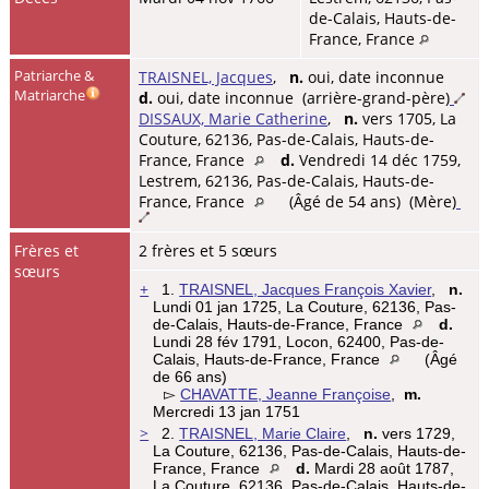
de-Calais, Hauts-de-
France, France
Patriarche &
TRAISNEL, Jacques
,
n.
oui, date inconnue
Matriarche
d.
oui, date inconnue (arrière-grand-père)
DISSAUX, Marie Catherine
,
n.
vers 1705, La
Couture, 62136, Pas-de-Calais, Hauts-de-
France, France
d.
Vendredi 14 déc 1759,
Lestrem, 62136, Pas-de-Calais, Hauts-de-
France, France
(Âgé de 54 ans) (Mère)
Frères et
2 frères et 5 sœurs
sœurs
+
1.
TRAISNEL, Jacques François Xavier
,
n.
Lundi 01 jan 1725, La Couture, 62136, Pas-
de-Calais, Hauts-de-France, France
d.
Lundi 28 fév 1791, Locon, 62400, Pas-de-
Calais, Hauts-de-France, France
(Âgé
de 66 ans)
▻
CHAVATTE, Jeanne Françoise
,
m.
Mercredi 13 jan 1751
>
2.
TRAISNEL, Marie Claire
,
n.
vers 1729,
La Couture, 62136, Pas-de-Calais, Hauts-de-
France, France
d.
Mardi 28 août 1787,
La Couture, 62136, Pas-de-Calais, Hauts-de-