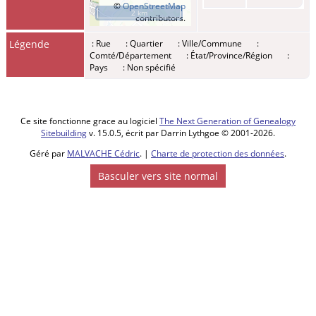
©
OpenStreetMap
2 km
contributors.
Légende
: Rue
: Quartier
: Ville/Commune
:
Comté/Département
: État/Province/Région
:
Pays
: Non spécifié
Ce site fonctionne grace au logiciel
The Next Generation of Genealogy
Sitebuilding
v. 15.0.5, écrit par Darrin Lythgoe © 2001-2026.
Géré par
MALVACHE Cédric
. |
Charte de protection des données
.
Basculer vers site normal