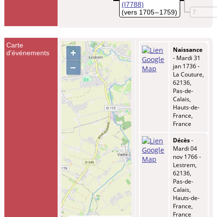
(I7788)
(vers 1705 – 1759)
7
Carte
Naissance
+
d'événements
- Mardi 31
–
jan 1736 -
La Couture,
62136,
Pas-de-
Calais,
Hauts-de-
France,
France
Décès
-
Mardi 04
nov 1766 -
Lestrem,
62136,
Pas-de-
Calais,
Hauts-de-
France,
France