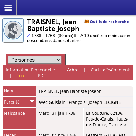
TRAISNEL, Jean
Outils de recherche
Baptiste Joseph
1736 - 1766 (30 ans)
A 10 ancêtres mais aucun
descendants dans cet arbre.
Information Personnelle
|
Arbre
|
Carte d'événements
|
Tout
|
PDF
Nom
TRAISNEL
,
Jean Baptiste Joseph
Parenté
avec Guislain "François" Joseph LECIGNE
Naissance
Mardi 31 jan 1736
La Couture, 62136,
Pas-de-Calais, Hauts-
de-France, France
Décès
Mardi 04 nov 1766
Lestrem, 62136, Pas-