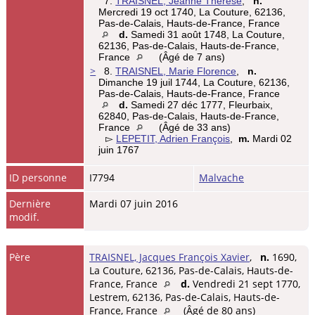
7.
TRAISNEL, Jeanne Therese
,
n.
Mercredi 19 oct 1740, La Couture, 62136,
Pas-de-Calais, Hauts-de-France, France
d.
Samedi 31 août 1748, La Couture,
62136, Pas-de-Calais, Hauts-de-France,
France
(Âgé de 7 ans)
>
8.
TRAISNEL, Marie Florence
,
n.
Dimanche 19 juil 1744, La Couture, 62136,
Pas-de-Calais, Hauts-de-France, France
d.
Samedi 27 déc 1777, Fleurbaix,
62840, Pas-de-Calais, Hauts-de-France,
France
(Âgé de 33 ans)
▻
LEPETIT, Adrien François
,
m.
Mardi 02
juin 1767
ID personne
I7794
Malvache
Dernière
Mardi 07 juin 2016
modif.
Père
TRAISNEL, Jacques François Xavier
,
n.
1690,
La Couture, 62136, Pas-de-Calais, Hauts-de-
France, France
d.
Vendredi 21 sept 1770,
Lestrem, 62136, Pas-de-Calais, Hauts-de-
France, France
(Âgé de 80 ans)