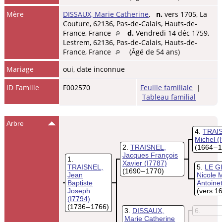
Mère
DISSAUX, Marie Catherine
,
n.
vers 1705, La
Couture, 62136, Pas-de-Calais, Hauts-de-
France, France
d.
Vendredi 14 déc 1759,
Lestrem, 62136, Pas-de-Calais, Hauts-de-
France, France
(Âgé de 54 ans)
Mariage
oui, date inconnue
ID Famille
F002570
Feuille familiale
|
Tableau familial
Arbre
4
TRAI
Michel
(
2
TRAISNEL,
(1664 – 
Jacques François
1
Xavier
(I7787)
TRAISNEL,
5
LE G
(1690 – 1770)
Jean
Nicole 
Baptiste
Antoine
Joseph
(vers 1
(I7794)
(1736 – 1766)
3
DISSAUX,
6
Marie Catherine