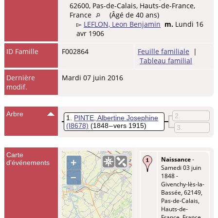
62600, Pas-de-Calais, Hauts-de-France,
France
(Âgé de 40 ans)
▻
LEFLON, Leon Benjamin
m.
Lundi 16
avr 1906
ID Famille
F002864
Feuille familiale
|
Tableau familial
Dernière
Mardi 07 juin 2016
modif.
Arbre
2
1
PINTE, Albertine Josephine
(I8678)
(1848 – vers 1915)
3
Carte
Naissance
-
+
d'événements
Samedi 03 juin
–
1848 -
Givenchy-lès-la-
Bassée, 62149,
Pas-de-Calais,
Hauts-de-
France, France