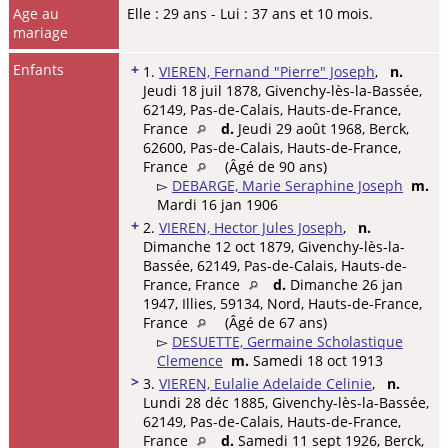
Age au
Elle : 29 ans - Lui : 37 ans et 10 mois.
mariage
Enfants
+
1.
VIEREN, Fernand "Pierre" Joseph
,
n.
Jeudi 18 juil 1878, Givenchy-lès-la-Bassée,
62149, Pas-de-Calais, Hauts-de-France,
France
d.
Jeudi 29 août 1968, Berck,
62600, Pas-de-Calais, Hauts-de-France,
France
(Âgé de 90 ans)
▻
DEBARGE, Marie Seraphine Joseph
m.
Mardi 16 jan 1906
+
2.
VIEREN, Hector Jules Joseph
,
n.
Dimanche 12 oct 1879, Givenchy-lès-la-
Bassée, 62149, Pas-de-Calais, Hauts-de-
France, France
d.
Dimanche 26 jan
1947, Illies, 59134, Nord, Hauts-de-France,
France
(Âgé de 67 ans)
▻
DESUETTE, Germaine Scholastique
Clemence
m.
Samedi 18 oct 1913
>
3.
VIEREN, Eulalie Adelaide Celinie
,
n.
Lundi 28 déc 1885, Givenchy-lès-la-Bassée,
62149, Pas-de-Calais, Hauts-de-France,
France
d.
Samedi 11 sept 1926, Berck,