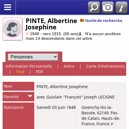
PINTE, Albertine
Outils de recherche
Josephine
1848 - vers 1915 (66 ans)
N'a aucun ancêtres
mais 14 descendants dans cet arbre.
Information Personnelle
|
Arbre
|
Carte d'événements
|
Tout
|
PDF
Nom
PINTE
,
Albertine Josephine
Parenté
avec Guislain "François" Joseph LECIGNE
Naissance
Samedi 03 juin 1848
Givenchy-lès-la-
Bassée, 62149, Pas-
de-Calais, Hauts-de-
France, France