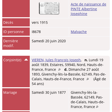
Acte de naissance de
PINTE Albertine
Josephine
Décès
vers 1915
ID personne
I8678
Malvache
Dernière
Samedi 20 juin 2020
modif.
Conjoint(e)
VIEREN, Jules François Joseph
,
n.
Lundi 19
août 1839, Estaires, 59940, Nord, Hauts-de-
France, France
d.
Dimanche 27 août
1893, Givenchy-lès-la-Bassée, 62149, Pas-de-
Calais, Hauts-de-France, France
(Âgé de
54 ans)
Mariage
Samedi 30 juin 1877
Givenchy-lès-la-
Bassée, 62149, Pas-
de-Calais, Hauts-de-
France, France