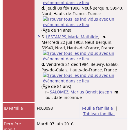
d.
Jeudi 08 fév 1906, Neuf-Berquin, 59940,
Nord, Hauts-de-France, France
(Âgé de 14 ans)
>
5.
LESTAMPS, Maria Mathilde
,
n.
Mercredi 22 juil 1903, Neuf-Berquin,
59940, Nord, Hauts-de-France, France
d.
Vendredi 21 déc 1984, Beuvry, 62660,
Pas-de-Calais, Hauts-de-France, France
(Âgé de 81 ans)
▻
SALOMEZ, Marius Benoit Joseph
m.
oui, date inconnue
ID Famille
F003098
Feuille familiale
|
Tableau familial
Dernière
Mardi 07 juin 2016
modif.