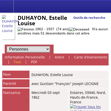
DUHAYON, Estelle
Outils de recherche
Louise
1862 - 1937 (74 ans)
N'a aucun
ancêtres mais 51 descendants dans cet arbre.
Information Personnelle
|
Arbre
|
Carte d'événements
|
Tout
|
PDF
Nom
DUHAYON
,
Estelle Louise
Parenté
avec Guislain "François" Joseph LECIGNE
Naissance
Mercredi 03 sept
Estaires, 59940, Nord,
1862
Hauts-de-France,
France