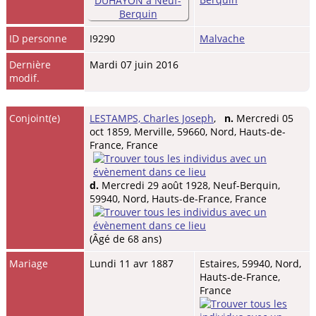
ID personne
I9290
Malvache
Dernière
Mardi 07 juin 2016
modif.
Conjoint(e)
LESTAMPS, Charles Joseph
,
n.
Mercredi 05
oct 1859, Merville, 59660, Nord, Hauts-de-
France, France
d.
Mercredi 29 août 1928, Neuf-Berquin,
59940, Nord, Hauts-de-France, France
(Âgé de 68 ans)
Mariage
Lundi 11 avr 1887
Estaires, 59940, Nord,
Hauts-de-France,
France