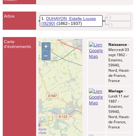
Arbre
2
1
DUHAYON, Estelle Louise
(I9290)
(1862 – 1937)
3
Carte
Naissance
-
+
d'événements
Mercredi 03
–
sept 1862 -
Estaires,
59940,
Nord, Hauts-
de-France,
France
Mariage
-
Lundi 11 avr
1887 -
Estaires,
59940,
Nord, Hauts-
de-France,
France