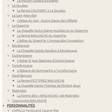
Le moulin VIEREN d’Estaires
Le Doulieu
La ferme COLPAERT à Le Doulieu
Le Sart (Merville)
L’église du Sart : Notre-Dame des Affligés
Le Steent’je
La chapelle Notre Dame Auxiliatrice du Steent’je
La ferme MALVACHE du Steent’je
L’église du Steent’je: L’immaculée Conception
Morbecque
La Chapelle Sainte Apolline à Morbecque
Outtersteene
L’église St Jean Baptiste d’Outtersteene
Tortefontaine
L’Abbaye de Dommartin à Tortefontaine
Neuf-Berquin
La ferme PETITPREZ-MALVACHE
La chapelle Sainte Thérèse de l’Enfant Jésus
Wattrelos
La Ferme dite « MALVACHE » de Wattrelos
Toponymie MALVACHE
PERSONNALITÉS
CAPELLE Ferdinand Casimir Elie