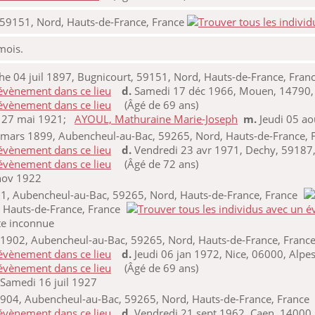
 59151, Nord, Hauts-de-France, France
 mois.
 04 juil 1897, Bugnicourt, 59151, Nord, Hauts-de-France, Fran
d.
Samedi 17 déc 1966, Mouen, 14790, 
(Âgé de 69 ans)
i 27 mai 1921;
AYOUL, Mathuraine Marie-Joseph
m.
Jeudi 05 a
mars 1899, Aubencheul-au-Bac, 59265, Nord, Hauts-de-France, 
d.
Vendredi 23 avr 1971, Dechy, 59187,
(Âgé de 72 ans)
nov 1922
01, Aubencheul-au-Bac, 59265, Nord, Hauts-de-France, France
 Hauts-de-France, France
te inconnue
1902, Aubencheul-au-Bac, 59265, Nord, Hauts-de-France, Franc
d.
Jeudi 06 jan 1972, Nice, 06000, Alpe
(Âgé de 69 ans)
Samedi 16 juil 1927
904, Aubencheul-au-Bac, 59265, Nord, Hauts-de-France, France
d.
Vendredi 21 sept 1962, Caen, 14000,