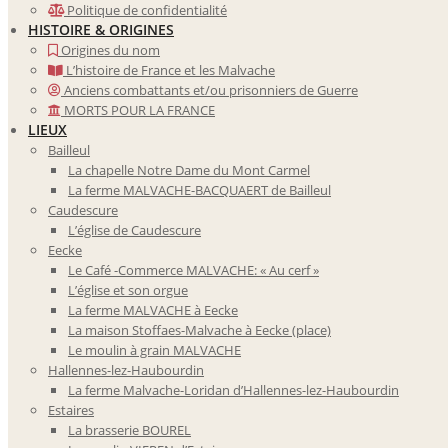
Politique de confidentialité
HISTOIRE & ORIGINES
Origines du nom
L’histoire de France et les Malvache
Anciens combattants et/ou prisonniers de Guerre
MORTS POUR LA FRANCE
LIEUX
Bailleul
La chapelle Notre Dame du Mont Carmel
La ferme MALVACHE-BACQUAERT de Bailleul
Caudescure
L’église de Caudescure
Eecke
Le Café -Commerce MALVACHE: « Au cerf »
L’église et son orgue
La ferme MALVACHE à Eecke
La maison Stoffaes-Malvache à Eecke (place)
Le moulin à grain MALVACHE
Hallennes-lez-Haubourdin
La ferme Malvache-Loridan d’Hallennes-lez-Haubourdin
Estaires
La brasserie BOUREL