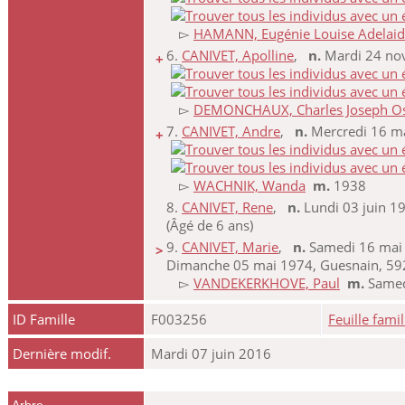
▻
HAMANN, Eugénie Louise Adelai
6.
CANIVET, Apolline
,
n.
Mardi 24 nov
+
▻
DEMONCHAUX, Charles Joseph O
7.
CANIVET, Andre
,
n.
Mercredi 16 ma
+
▻
WACHNIK, Wanda
m.
1938
8.
CANIVET, Rene
,
n.
Lundi 03 juin 1
(Âgé de 6 ans)
9.
CANIVET, Marie
,
n.
Samedi 16 mai 
>
Dimanche 05 mai 1974, Guesnain, 592
▻
VANDEKERKHOVE, Paul
m.
Samed
ID Famille
F003256
Feuille famil
Dernière modif.
Mardi 07 juin 2016