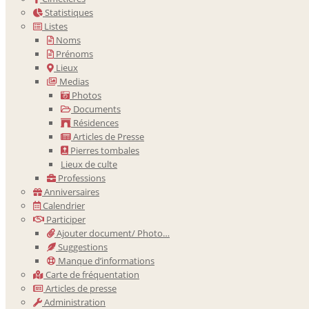
Statistiques
Listes
Noms
Prénoms
Lieux
Medias
Photos
Documents
Résidences
Articles de Presse
Pierres tombales
Lieux de culte
Professions
Anniversaires
Calendrier
Participer
Ajouter document/ Photo…
Suggestions
Manque d’informations
Carte de fréquentation
Articles de presse
Administration