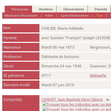
Personnes
Ancêtres
Descendants
Parenté
Information Personnelle
|
Arbre
|
Carte d'événements
|
Tout
|
Nom
CARLIER
,
Marie Adélaïde
Parenté
avec Guislain "François" Joseph LECIGNE
Naissance
Mardi 06 mai 1873
Bergnicourt
Profession
Débitante de boissons
Décès
Dimanche 24 nov 1946
Guesnain, 5
ID personne
I9711
Malvache
Dernière modif.
Mardi 07 juin 2016
Conjoint(e)
CANIVET, Jean Baptiste Henri Désiré
,
n.