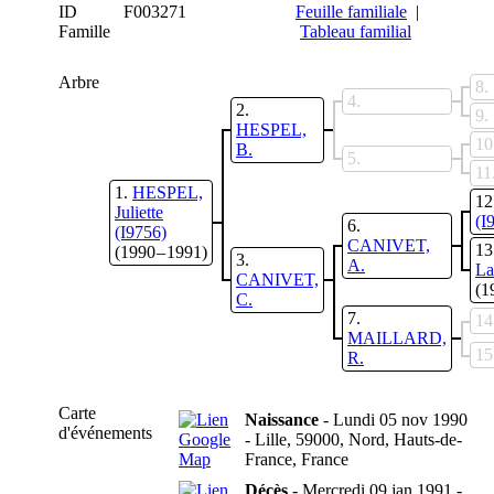
ID
F003271
Feuille familiale
|
Famille
Tableau familial
Arbre
8
4
2
9
HESPEL,
10
B.
5
11
1
HESPEL,
12
Juliette
(I
6
(I9756)
CANIVET,
13
(1990 – 1991)
3
A.
La
CANIVET,
(1
C.
7
14
MAILLARD,
15
R.
Carte
Naissance
- Lundi 05 nov 1990
d'événements
- Lille, 59000, Nord, Hauts-de-
France, France
Décès
- Mercredi 09 jan 1991 -