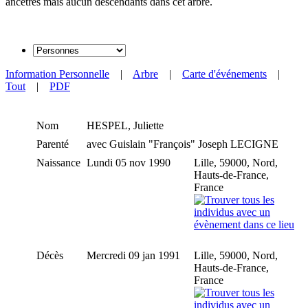
ancêtres mais aucun descendants dans cet arbre.
Information Personnelle
|
Arbre
|
Carte d'événements
|
Tout
|
PDF
Nom
HESPEL
,
Juliette
Parenté
avec Guislain "François" Joseph LECIGNE
Naissance
Lundi 05 nov 1990
Lille, 59000, Nord,
Hauts-de-France,
France
Décès
Mercredi 09 jan 1991
Lille, 59000, Nord,
Hauts-de-France,
France