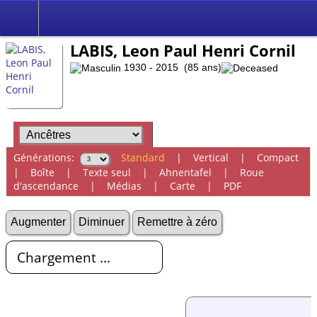
LABIS, Leon Paul Henri Cornil
1930 - 2015 (85 ans)
Générations:
Standard
|
Vertical
|
Compact
|
Boîte
|
Texte seul
|
Ahnentafel
|
Roue
d'ascendance
|
Médias
|
Carte
|
PDF
Augmenter
Diminuer
Remettre à zéro
Chargement ...