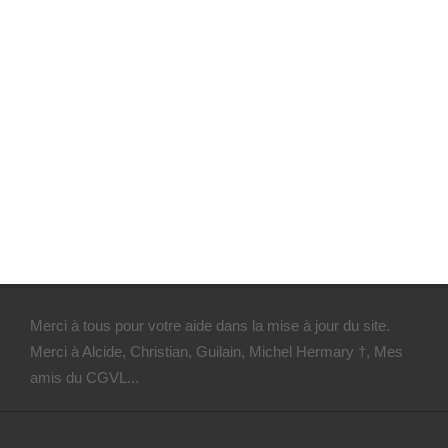
Merci à tous pour votre aide dans la mise à jour du site.
Merci à Alcide, Christian, Guilain, Michel Hermary †, Mes
amis du CGVL...