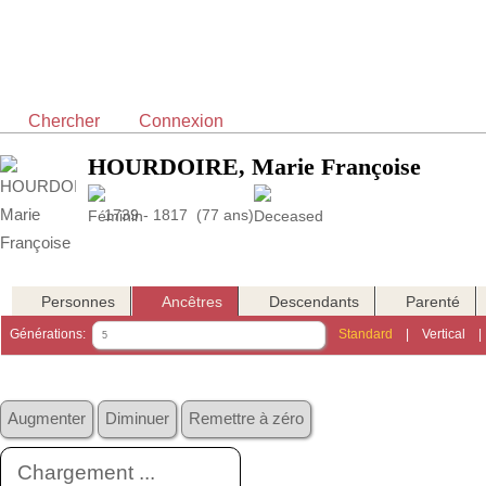
Chercher
Connexion
HOURDOIRE, Marie Françoise
1739 - 1817 (77 ans)
Personnes
Ancêtres
Descendants
Parenté
Générations:
Standard
|
Vertical
Augmenter
Diminuer
Remettre à zéro
Chargement ...