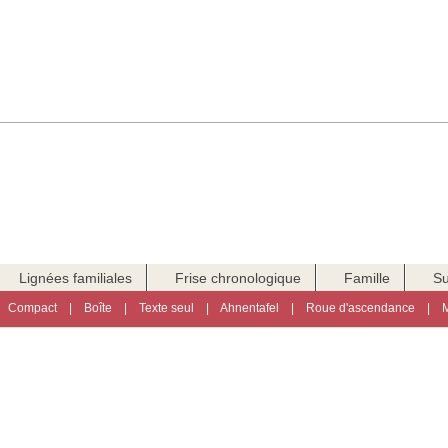
Lignées familiales
Frise chronologique
Famille
Su
|
Compact
|
Boîte
|
Texte seul
|
Ahnentafel
|
Roue d'ascendance
|