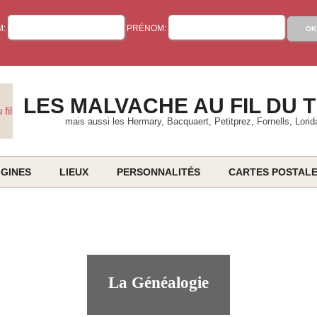
M:
PRÉNOM:
LES MALVACHE AU FIL DU 
mais aussi les Hermary, Bacquaert, Petitprez, Fornells, Lorid
IGINES
LIEUX
PERSONNALITÉS
CARTES POSTAL
Primary
Navigation
Menu
La Généalogie