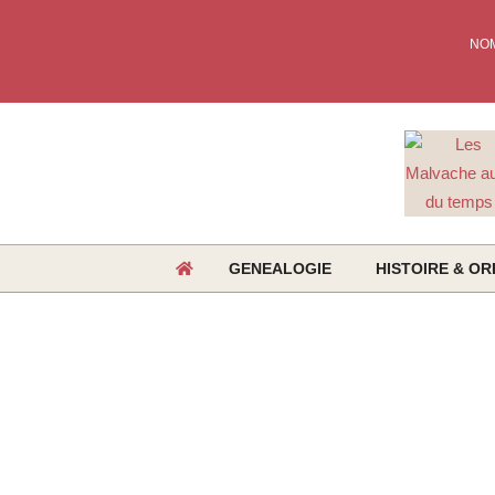
Skip
to
NO
content
GENEALOGIE
HISTOIRE & OR