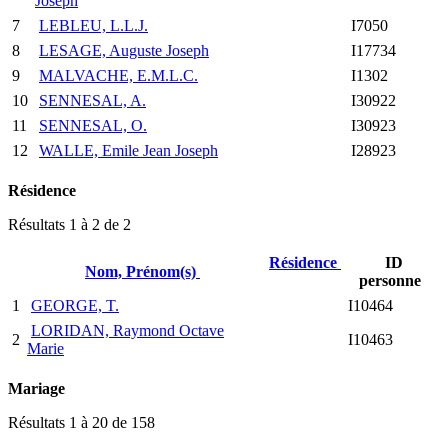
Joseph
7
LEBLEU, L.L.J.
I7050
8
LESAGE, Auguste Joseph
I17734
9
MALVACHE, E.M.L.C.
I1302
10
SENNESAL, A.
I30922
11
SENNESAL, O.
I30923
12
WALLE, Emile Jean Joseph
I28923
Résidence
Résultats 1 à 2 de 2
Résidence
ID
Nom, Prénom(s)
personne
1
GEORGE, T.
I10464
LORIDAN, Raymond Octave
2
I10463
Marie
Mariage
Résultats 1 à 20 de 158