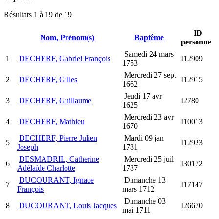
Résultats 1 à 19 de 19
ID
Nom, Prénom(s)
Baptême
personne
Samedi 24 mars
1
DECHERF, Gabriel François
I12909
1753
Mercredi 27 sept
2
DECHERF, Gilles
I12915
1662
Jeudi 17 avr
3
DECHERF, Guillaume
I2780
1625
Mercredi 23 avr
4
DECHERF, Mathieu
I10013
1670
DECHERF, Pierre Julien
Mardi 09 jan
5
I12923
Joseph
1781
DESMADRIL, Catherine
Mercredi 25 juil
6
I30172
Adélaïde Charlotte
1787
DUCOURANT, Ignace
Dimanche 13
7
I17147
François
mars 1712
Dimanche 03
8
DUCOURANT, Louis Jacques
I26670
mai 1711