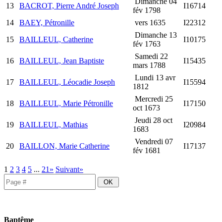
Dimanche 04
13
BACROT, Pierre André Joseph
I16714
fév 1798
14
BAEY, Pétronille
vers 1635
I22312
Dimanche 13
15
BAILLEUL, Catherine
I10175
fév 1763
Samedi 22
16
BAILLEUL, Jean Baptiste
I15435
mars 1788
Lundi 13 avr
17
BAILLEUL, Léocadie Joseph
I15594
1812
Mercredi 25
18
BAILLEUL, Marie Pétronille
I17150
oct 1673
Jeudi 28 oct
19
BAILLEUL, Mathias
I20984
1683
Vendredi 07
20
BAILLON, Marie Catherine
I17137
fév 1681
1
2
3
4
5
...
21»
Suivant»
Baptême