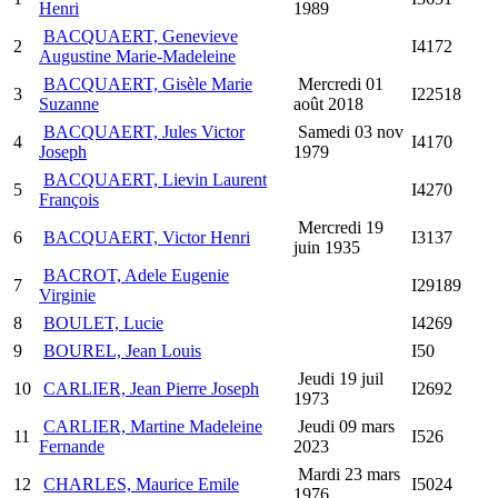
Henri
1989
BACQUAERT, Genevieve
2
I4172
Augustine Marie-Madeleine
BACQUAERT, Gisèle Marie
Mercredi 01
3
I22518
Suzanne
août 2018
BACQUAERT, Jules Victor
Samedi 03 nov
4
I4170
Joseph
1979
BACQUAERT, Lievin Laurent
5
I4270
François
Mercredi 19
6
BACQUAERT, Victor Henri
I3137
juin 1935
BACROT, Adele Eugenie
7
I29189
Virginie
8
BOULET, Lucie
I4269
9
BOUREL, Jean Louis
I50
Jeudi 19 juil
10
CARLIER, Jean Pierre Joseph
I2692
1973
CARLIER, Martine Madeleine
Jeudi 09 mars
11
I526
Fernande
2023
Mardi 23 mars
12
CHARLES, Maurice Emile
I5024
1976