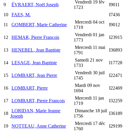
Vendredi 19 fév
9
ÉVRAERT, Noël Joseph
I9011
1723
10
FAES, M.
I7436
Mercredi 04 oct
11
GOMBERT, Marie Catherine
I9012
1719
Vendredi 01 jan
12
HEMAR, Pierre François
I23915
1773
Mercredi 11 mai
13
HENEBEL, Jean Baptiste
I36893
1791
Samedi 21 nov
14
LESAGE, Jean Baptiste
I17728
1733
Vendredi 30 juil
15
LOMBART, Jean Pierre
I22471
1745
Mardi 09 nov
16
LOMBART, Pierre
I22469
1694
Mercredi 11 jan
17
LOMBART, Pierre François
I32259
1719
LORIDAN, Marie Jeanne
Dimanche 18 juil
18
I36189
Joseph
1756
Mercredi 17 déc
19
NOTTEAU, Anne Catherine
I29199
1760