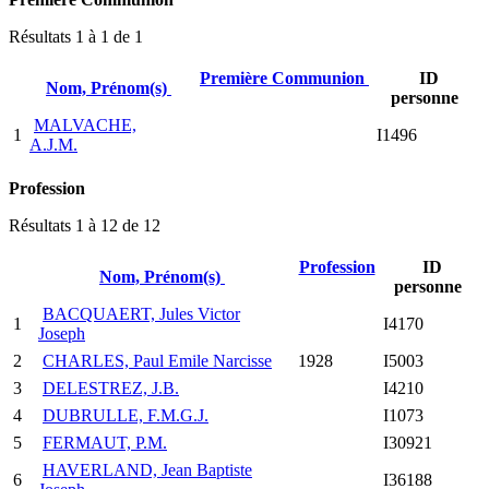
Résultats 1 à 1 de 1
Première Communion
ID
Nom, Prénom(s)
personne
MALVACHE,
1
I1496
A.J.M.
Profession
Résultats 1 à 12 de 12
Profession
ID
Nom, Prénom(s)
personne
BACQUAERT, Jules Victor
1
I4170
Joseph
2
CHARLES, Paul Emile Narcisse
1928
I5003
3
DELESTREZ, J.B.
I4210
4
DUBRULLE, F.M.G.J.
I1073
5
FERMAUT, P.M.
I30921
HAVERLAND, Jean Baptiste
6
I36188