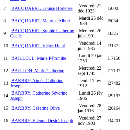
Vendredi 21
7
BACQUAERT, Louise Hortense
I5000
déc 1923
Mardi 25 déc
8
BACQUAERT, Maurice Albert
I5034
1934
BACQUAERT, Sophie Catherine
Mercredi 26
9
I4325
Cecile
juin 1901
Vendredi 14
10
BACQUAERT, Victor Henri
I3137
juin 1935
Lundi 29 jan
11
BAILLEUL, Marie Pétronille
I17150
1753
Mercredi 22
12
BAILLON, Marie Catherine
I17137
sept 1745
BARBRY, Aimée Catherine
Jeudi 15 fév
13
I27482
Joseph
1912
BARBRY, Catherine Séverine
Lundi 26 fév
14
I29193
Joseph
1906
Vendredi 28
15
BARBRY, Césarine Olive
I26164
jan 1916
Vendredi 27
16
BARBRY, Etienne Désiré Joseph
I34201
nov 1903