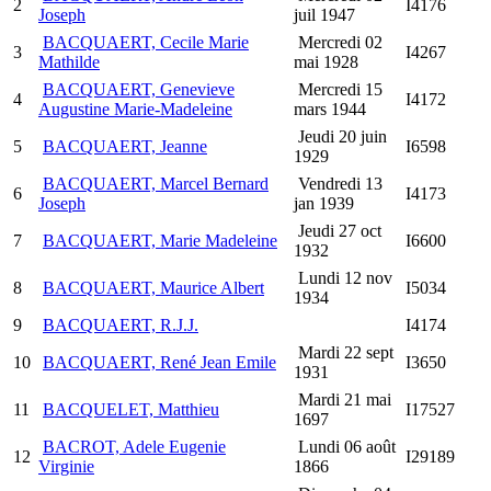
2
I4176
Joseph
juil 1947
BACQUAERT, Cecile Marie
Mercredi 02
3
I4267
Mathilde
mai 1928
BACQUAERT, Genevieve
Mercredi 15
4
I4172
Augustine Marie-Madeleine
mars 1944
Jeudi 20 juin
5
BACQUAERT, Jeanne
I6598
1929
BACQUAERT, Marcel Bernard
Vendredi 13
6
I4173
Joseph
jan 1939
Jeudi 27 oct
7
BACQUAERT, Marie Madeleine
I6600
1932
Lundi 12 nov
8
BACQUAERT, Maurice Albert
I5034
1934
9
BACQUAERT, R.J.J.
I4174
Mardi 22 sept
10
BACQUAERT, René Jean Emile
I3650
1931
Mardi 21 mai
11
BACQUELET, Matthieu
I17527
1697
BACROT, Adele Eugenie
Lundi 06 août
12
I29189
Virginie
1866