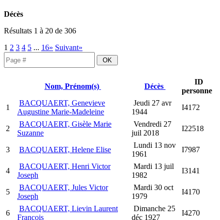
Décès
Résultats 1 à 20 de 306
1
2
3
4
5
...
16»
Suivant»
ID
Nom, Prénom(s)
Décès
personne
BACQUAERT, Genevieve
Jeudi 27 avr
1
I4172
Augustine Marie-Madeleine
1944
BACQUAERT, Gisèle Marie
Vendredi 27
2
I22518
Suzanne
juil 2018
Lundi 13 nov
3
BACQUAERT, Helene Elise
I7987
1961
BACQUAERT, Henri Victor
Mardi 13 juil
4
I3141
Joseph
1982
BACQUAERT, Jules Victor
Mardi 30 oct
5
I4170
Joseph
1979
BACQUAERT, Lievin Laurent
Dimanche 25
6
I4270
François
déc 1927