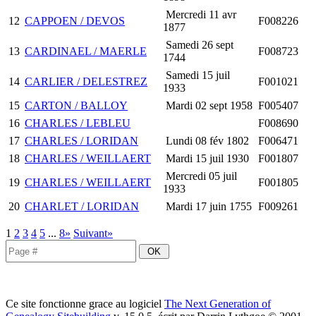
Mercredi 11 avr
12
CAPPOEN / DEVOS
F008226
1877
Samedi 26 sept
13
CARDINAEL / MAERLE
F008723
1744
Samedi 15 juil
14
CARLIER / DELESTREZ
F001021
1933
15
CARTON / BALLOY
Mardi 02 sept 1958
F005407
16
CHARLES / LEBLEU
F008690
17
CHARLES / LORIDAN
Lundi 08 fév 1802
F006471
18
CHARLES / WEILLAERT
Mardi 15 juil 1930
F001807
Mercredi 05 juil
19
CHARLES / WEILLAERT
F001805
1933
20
CHARLET / LORIDAN
Mardi 17 juin 1755
F009261
1
2
3
4
5
...
8»
Suivant»
Ce site fonctionne grace au logiciel
The Next Generation of