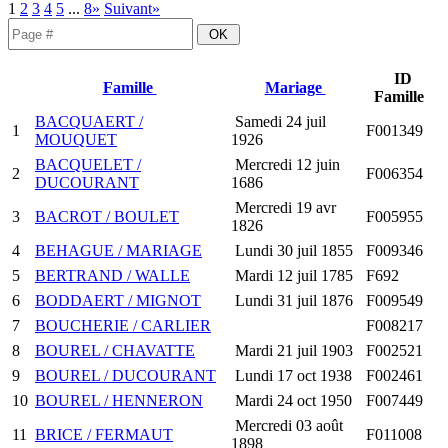
1
2
3
4
5
...
8»
Suivant»
ID
Famille
Mariage
Famille
BACQUAERT /
Samedi 24 juil
1
F001349
MOUQUET
1926
BACQUELET /
Mercredi 12 juin
2
F006354
DUCOURANT
1686
Mercredi 19 avr
3
BACROT / BOULET
F005955
1826
4
BEHAGUE / MARIAGE
Lundi 30 juil 1855
F009346
5
BERTRAND / WALLE
Mardi 12 juil 1785
F692
6
BODDAERT / MIGNOT
Lundi 31 juil 1876
F009549
7
BOUCHERIE / CARLIER
F008217
8
BOUREL / CHAVATTE
Mardi 21 juil 1903
F002521
9
BOUREL / DUCOURANT
Lundi 17 oct 1938
F002461
10
BOUREL / HENNERON
Mardi 24 oct 1950
F007449
Mercredi 03 août
11
BRICE / FERMAUT
F011008
1898