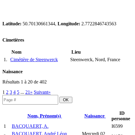
Latitude:
50.70130661344,
Longitude:
2.7722846743563
Cimetières
Nom
Lieu
1.
Cimétière de Steenwerck
Steenwerck, Nord, France
Naissance
Résultats 1 à 20 de 402
1
2
3
4
5
...
21»
Suivant»
ID
Nom, Prénom(s)
Naissance
personne
1
BACQUAERT, A.
I6599
BACQUAERT, André Léon
Mercredi 02