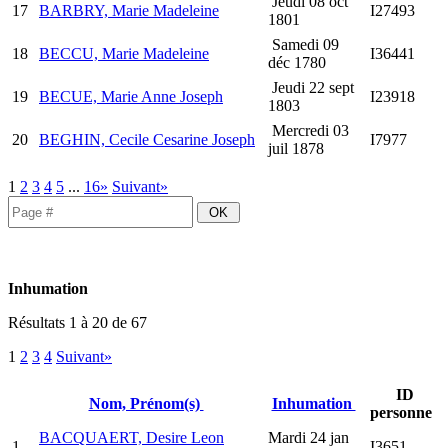
Jeudi 08 oct
17
BARBRY, Marie Madeleine
I27493
1801
Samedi 09
18
BECCU, Marie Madeleine
I36441
déc 1780
Jeudi 22 sept
19
BECUE, Marie Anne Joseph
I23918
1803
Mercredi 03
20
BEGHIN, Cecile Cesarine Joseph
I7977
juil 1878
1
2
3
4
5
...
16»
Suivant»
Inhumation
Résultats 1 à 20 de 67
1
2
3
4
Suivant»
ID
Nom, Prénom(s)
Inhumation
personne
BACQUAERT, Desire Leon
Mardi 24 jan
1
I3651