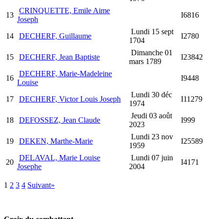
CRINQUETTE, Emile Aime
13
I6816
Joseph
Lundi 15 sept
14
DECHERF, Guillaume
I2780
1704
Dimanche 01
15
DECHERF, Jean Baptiste
I23842
mars 1789
DECHERF, Marie-Madeleine
16
I9448
Louise
Lundi 30 déc
17
DECHERF, Victor Louis Joseph
I11279
1974
Jeudi 03 août
18
DEFOSSEZ, Jean Claude
I999
2023
Lundi 23 nov
19
DEKEN, Marthe-Marie
I25589
1959
DELAVAL, Marie Louise
Lundi 07 juin
20
I4171
Josephe
2004
1
2
3
4
Suivant»