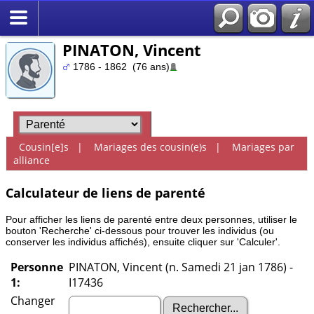
PINATON, Vincent
1786 - 1862 (76 ans)
Cousin[e]s
|
Mariages des cousin(e)s
|
Mariages par
alliance
Calculateur de liens de parenté
Pour afficher les liens de parenté entre deux personnes, utiliser le
bouton 'Recherche' ci-dessous pour trouver les individus (ou
conserver les individus affichés), ensuite cliquer sur 'Calculer'.
Personne
PINATON, Vincent (n. Samedi 21 jan 1786) -
1:
I17436
Changer