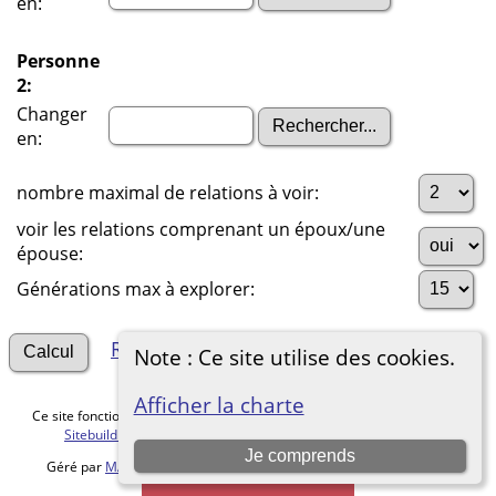
en:
Personne
2:
Changer
en:
nombre maximal de relations à voir:
voir les relations comprenant un époux/une
épouse:
Générations max à explorer:
Rechercher d'autres connexions
Note : Ce site utilise des cookies.
Afficher la charte
Ce site fonctionne grace au logiciel
The Next Generation of Genealogy
Sitebuilding
v. 15.0.5, écrit par Darrin Lythgoe © 2001-2026.
Je comprends
Géré par
MALVACHE Cédric
. |
Charte de protection des données
.