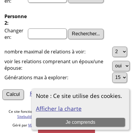
en:
Personne
2:
Changer
en:
nombre maximal de relations à voir:
voir les relations comprenant un époux/une
épouse:
Générations max à explorer:
Rechercher d'autres connexions
Note : Ce site utilise des cookies.
Afficher la charte
Ce site fonctionne grace au logiciel
The Next Generation of Genealogy
Sitebuilding
v. 15.0.5, écrit par Darrin Lythgoe © 2001-2026.
Je comprends
Géré par
MALVACHE Cédric
. |
Charte de protection des données
.