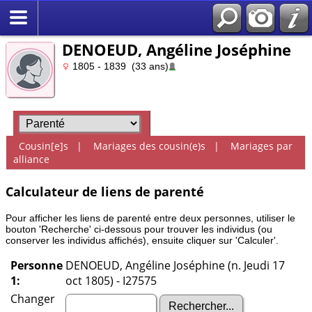
DENOEUD, Angéline Joséphine
1805 - 1839 (33 ans)
Cousin[e]s
|
Mariages des cousin(e)s
|
Mariages par
alliance
Calculateur de liens de parenté
Pour afficher les liens de parenté entre deux personnes, utiliser le
bouton 'Recherche' ci-dessous pour trouver les individus (ou
conserver les individus affichés), ensuite cliquer sur 'Calculer'.
Personne
DENOEUD, Angéline Joséphine (n. Jeudi 17
1:
oct 1805) - I27575
Changer