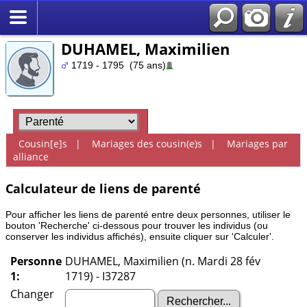
DUHAMEL, Maximilien
1719 - 1795 (75 ans)
Cousin[e]s
|
Mariages des cousin(e)s
|
Mariages par
alliance
Calculateur de liens de parenté
Pour afficher les liens de parenté entre deux personnes, utiliser le
bouton 'Recherche' ci-dessous pour trouver les individus (ou
conserver les individus affichés), ensuite cliquer sur 'Calculer'.
Personne
DUHAMEL, Maximilien (n. Mardi 28 fév
1:
1719) - I37287
Changer