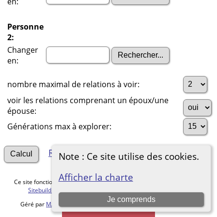
en:
Personne
2:
Changer
en:
nombre maximal de relations à voir:
voir les relations comprenant un époux/une
épouse:
Générations max à explorer:
Rechercher d'autres connexions
Note : Ce site utilise des cookies.
Afficher la charte
Ce site fonctionne grace au logiciel
The Next Generation of Genealogy
Sitebuilding
v. 15.0.5, écrit par Darrin Lythgoe © 2001-2026.
Je comprends
Géré par
MALVACHE Cédric
. |
Charte de protection des données
.