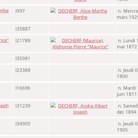
I997
n. Mercre
mars 192
I35887
I21788
n. Lundi 
mai 1872
I35981
I23388
n. Jeudi 
1800
I16696
n. Mardi 
juin 1811
I31239
n. Samed
déc 1894
I34905
n. Jeudi 
1905