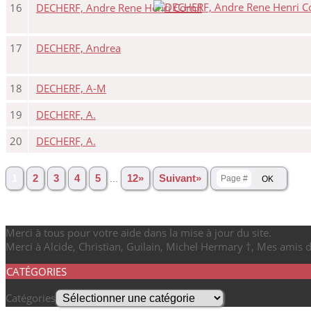
16
DECHERF, Andre Rene Henri Cornil
17
DECHERF, Andrea
18
DECHERF, A-M
19
DECHERF, A.
20
DECHERF, A.
1
2
3
4
5
...
12»
Suivant»
Merci à tous pour votre aide dans la mise à jour du site.
Merci à Alcide, Christian, Guilain, Michel Hermary †, Mes amis 
CATÉGORIES
Catégories