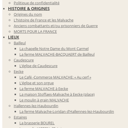
Politique de confidentialité
HISTOIRE & ORIGINES
Origines du nom
L’histoire de France et les Malvache
Anciens combattants et/ou prisonniers de Guerre
MORTS POUR LA FRANCE
LIEUX
Bailleul
La chapelle Notre Dame du Mont Carmel
La ferme MALVACHE-BACQUAERT de Bailleul
Caudescure
L’église de Caudescure
Eecke
Le Café -Commerce MALVACHE: « Au cerf »
L’église et son orgue
La ferme MALVACHE à Eecke
La maison Stoffaes-Malvache à Eecke (place)
Le moulin à grain MALVACHE
Hallennes-lez-Haubourdin
La ferme Malvache-Loridan d’Hallennes-lez-Haubourdin
Estaires
La brasserie BOUREL