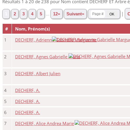
Résultats 1 à 20 de 238 pour Nom contient DECHERF ET Arbre 
|
C
1
2
3
4
5
...
12»
Suivant»
#
Nom, Prénom(s)
1
DECHERF, Adrienne Gabrielle Marguerite
2
DECHERF, Agnes Gabrielle Marie
3
DECHERF, Albert Julien
4
DECHERF, A.
5
DECHERF, A.
6
DECHERF, A.
7
DECHERF, Alice Andrea Marie