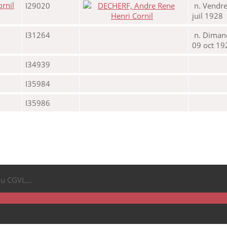
I29020
n. Vendre
juil 1928
I31264
n. Diman
09 oct 19
I34939
I35984
I35986
du CGVL...