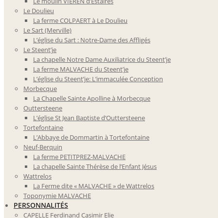
Le moulin VIEREN d’Estaires
Le Doulieu
La ferme COLPAERT à Le Doulieu
Le Sart (Merville)
L’église du Sart : Notre-Dame des Affligés
Le Steent’je
La chapelle Notre Dame Auxiliatrice du Steent’je
La ferme MALVACHE du Steent’je
L’église du Steent’je: L’immaculée Conception
Morbecque
La Chapelle Sainte Apolline à Morbecque
Outtersteene
L’église St Jean Baptiste d’Outtersteene
Tortefontaine
L’Abbaye de Dommartin à Tortefontaine
Neuf-Berquin
La ferme PETITPREZ-MALVACHE
La chapelle Sainte Thérèse de l’Enfant Jésus
Wattrelos
La Ferme dite « MALVACHE » de Wattrelos
Toponymie MALVACHE
PERSONNALITÉS
CAPELLE Ferdinand Casimir Elie