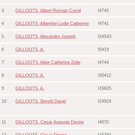
3
GILLOOTS, Albert Romain Cornil
I4742
4
GILLOOTS, Albertine Lydie Catherine
I4741
5
GILLOOTS, Alexandre Joseph
I24543
6
GILLOOTS, A.
I5419
7
GILLOOTS, Aline Catherine Zelie
I4744
8
GILLOOTS, A.
I35412
9
GILLOOTS, A.
I15825
10
GILLOOTS, Benoît David
I24924
11
GILLOOTS, Cesar Auguste Desire
I4070
12
GILLOOTS, César Désiré
I15781