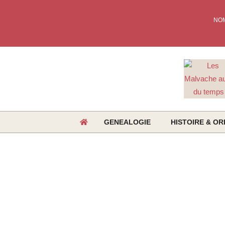
Skip
to
NO
content
GENEALOGIE
HISTOIRE & OR