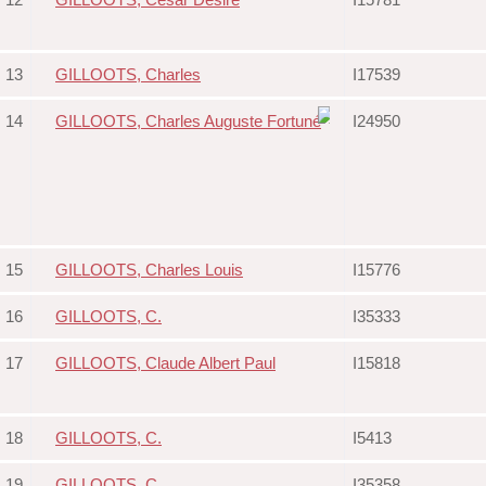
13
GILLOOTS, Charles
I17539
14
GILLOOTS, Charles Auguste Fortuné
I24950
15
GILLOOTS, Charles Louis
I15776
16
GILLOOTS, C.
I35333
17
GILLOOTS, Claude Albert Paul
I15818
18
GILLOOTS, C.
I5413
19
GILLOOTS, C.
I35358