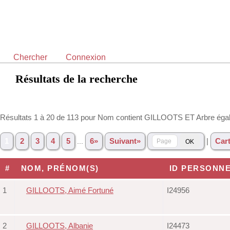
Chercher
Connexion
Résultats de la recherche
Résultats 1 à 20 de 113 pour Nom contient GILLOOTS ET Arbre éga
|
1
2
3
4
5
...
6»
Suivant»
Cart
#
NOM, PRÉNOM(S)
ID PERSONN
1
GILLOOTS, Aimé Fortuné
I24956
2
GILLOOTS, Albanie
I24473