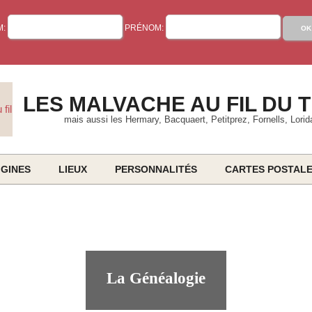
M:
PRÉNOM:
LES MALVACHE AU FIL DU 
mais aussi les Hermary, Bacquaert, Petitprez, Fornells, Lorid
IGINES
LIEUX
PERSONNALITÉS
CARTES POSTAL
Primary
Navigation
Menu
La Généalogie