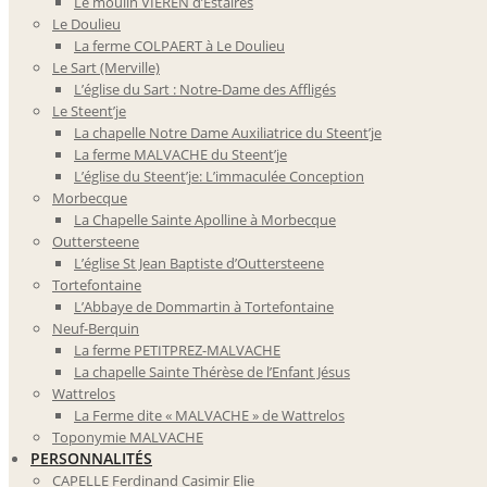
Le moulin VIEREN d’Estaires
Le Doulieu
La ferme COLPAERT à Le Doulieu
Le Sart (Merville)
L’église du Sart : Notre-Dame des Affligés
Le Steent’je
La chapelle Notre Dame Auxiliatrice du Steent’je
La ferme MALVACHE du Steent’je
L’église du Steent’je: L’immaculée Conception
Morbecque
La Chapelle Sainte Apolline à Morbecque
Outtersteene
L’église St Jean Baptiste d’Outtersteene
Tortefontaine
L’Abbaye de Dommartin à Tortefontaine
Neuf-Berquin
La ferme PETITPREZ-MALVACHE
La chapelle Sainte Thérèse de l’Enfant Jésus
Wattrelos
La Ferme dite « MALVACHE » de Wattrelos
Toponymie MALVACHE
PERSONNALITÉS
CAPELLE Ferdinand Casimir Elie