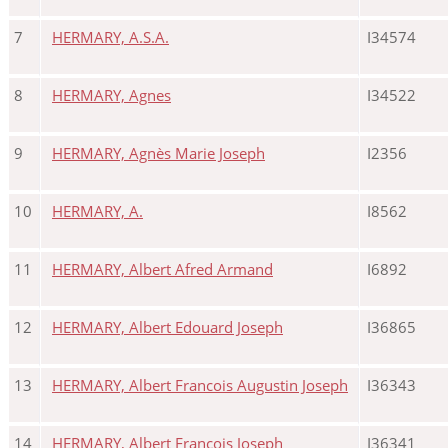
7
HERMARY, A.S.A.
I34574
8
HERMARY, Agnes
I34522
9
HERMARY, Agnès Marie Joseph
I2356
10
HERMARY, A.
I8562
11
HERMARY, Albert Afred Armand
I6892
12
HERMARY, Albert Edouard Joseph
I36865
13
HERMARY, Albert Francois Augustin Joseph
I36343
14
HERMARY, Albert Francois Joseph
I36341