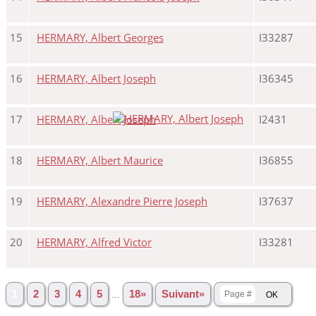
15
HERMARY, Albert Georges
I33287
16
HERMARY, Albert Joseph
I36345
17
HERMARY, Albert Joseph
I2431
18
HERMARY, Albert Maurice
I36855
19
HERMARY, Alexandre Pierre Joseph
I37637
20
HERMARY, Alfred Victor
I33281
1
2
3
4
5
...
18»
Suivant»