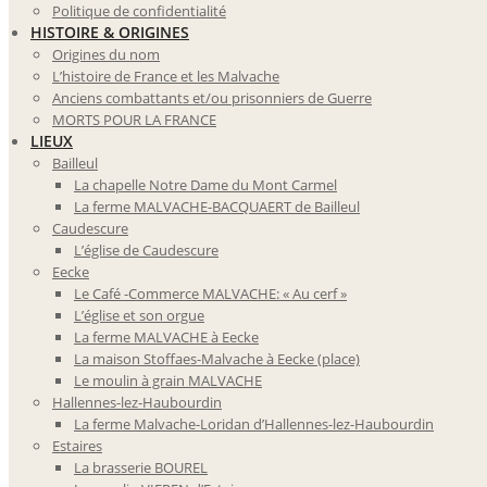
Politique de confidentialité
HISTOIRE & ORIGINES
Origines du nom
L’histoire de France et les Malvache
Anciens combattants et/ou prisonniers de Guerre
MORTS POUR LA FRANCE
LIEUX
Bailleul
La chapelle Notre Dame du Mont Carmel
La ferme MALVACHE-BACQUAERT de Bailleul
Caudescure
L’église de Caudescure
Eecke
Le Café -Commerce MALVACHE: « Au cerf »
L’église et son orgue
La ferme MALVACHE à Eecke
La maison Stoffaes-Malvache à Eecke (place)
Le moulin à grain MALVACHE
Hallennes-lez-Haubourdin
La ferme Malvache-Loridan d’Hallennes-lez-Haubourdin
Estaires
La brasserie BOUREL