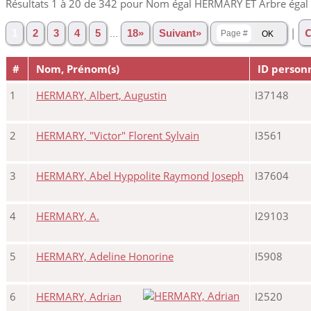
Résultats 1 à 20 de 342 pour Nom égal HERMARY ET Arbre égal
|
C
1
2
3
4
5
...
18»
Suivant»
#
Nom, Prénom(s)
ID person
1
HERMARY, Albert, Augustin
I37148
2
HERMARY, "Victor" Florent Sylvain
I3561
3
HERMARY, Abel Hyppolite Raymond Joseph
I37604
4
HERMARY, A.
I29103
5
HERMARY, Adeline Honorine
I5908
6
HERMARY, Adrian
I2520