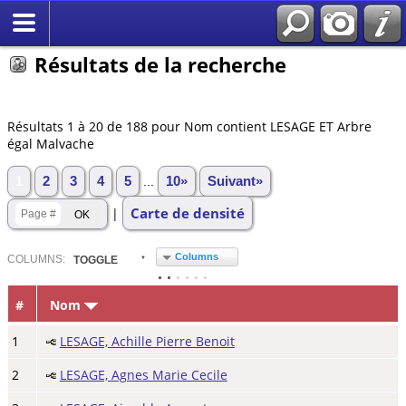
Résultats de la recherche
Résultats 1 à 20 de 188 pour Nom contient LESAGE ET Arbre
égal Malvache
1
2
3
4
5
...
10»
Suivant»
Carte de densité
|
Columns
COL
UMN
S:
TOGGLE
#
Nom
1
LESAGE, Achille Pierre Benoit
2
LESAGE, Agnes Marie Cecile