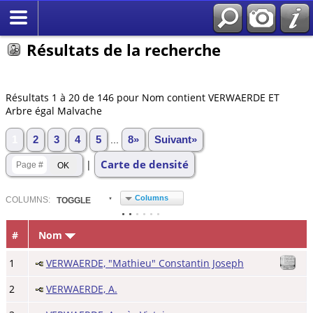
Résultats de la recherche
Résultats 1 à 20 de 146 pour Nom contient VERWAERDE ET
Arbre égal Malvache
1
2
3
4
5
...
8»
Suivant»
Carte de densité
|
Columns
COL
UMN
S:
TOGGLE
#
Nom
1
VERWAERDE, "Mathieu" Constantin Joseph
2
VERWAERDE, A.