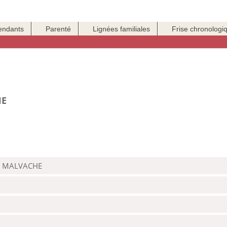
endants
Parenté
Lignées familiales
Frise chronologi
HE
iré MALVACHE