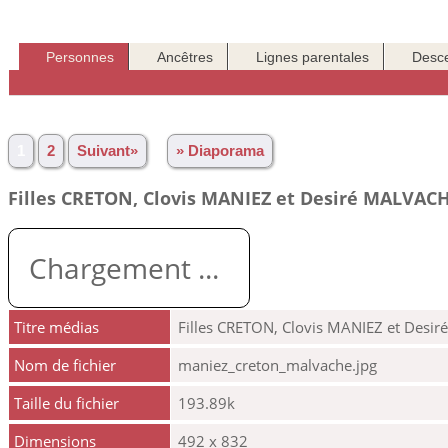
Personnes
Ancêtres
Lignes parentales
Desc
1
2
Suivant»
» Diaporama
Filles CRETON, Clovis MANIEZ et Desiré MALVAC
Chargement ...
Titre médias
Filles CRETON, Clovis MANIEZ et Des
Nom de fichier
maniez_creton_malvache.jpg
Taille du fichier
193.89k
Dimensions
492 x 832