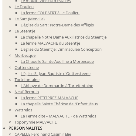
Le moulin VIEREN d’Estaires
Le Doulieu
La ferme COLPAERT à Le Doulieu
Le Sart (Merville)
L’église du Sart : Notre-Dame des Affligés
Le Steent’je
La chapelle Notre Dame Auxiliatrice du Steent’je
La ferme MALVACHE du Steent’je
L’église du Steent’je: L’immaculée Conception
Morbecque
La Chapelle Sainte Apolline à Morbecque
Outtersteene
L’église St Jean Baptiste d’Outtersteene
Tortefontaine
L’Abbaye de Dommartin à Tortefontaine
Neuf-Berquin
La ferme PETITPREZ-MALVACHE
La chapelle Sainte Thérèse de l’Enfant Jésus
Wattrelos
La Ferme dite « MALVACHE » de Wattrelos
Toponymie MALVACHE
PERSONNALITÉS
CAPELLE Ferdinand Casimir Elie