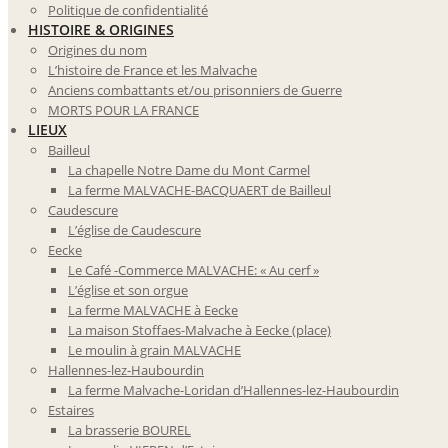
Politique de confidentialité
HISTOIRE & ORIGINES
Origines du nom
L’histoire de France et les Malvache
Anciens combattants et/ou prisonniers de Guerre
MORTS POUR LA FRANCE
LIEUX
Bailleul
La chapelle Notre Dame du Mont Carmel
La ferme MALVACHE-BACQUAERT de Bailleul
Caudescure
L’église de Caudescure
Eecke
Le Café -Commerce MALVACHE: « Au cerf »
L’église et son orgue
La ferme MALVACHE à Eecke
La maison Stoffaes-Malvache à Eecke (place)
Le moulin à grain MALVACHE
Hallennes-lez-Haubourdin
La ferme Malvache-Loridan d’Hallennes-lez-Haubourdin
Estaires
La brasserie BOUREL