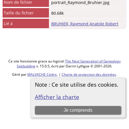
Nom de fichier
portrait_Raymond_Bruhier.jpg
Taille du fichier
80.68k
Lié à
BRUHIER, Raymond Anatole Robert
Ce site fonctionne grace au logiciel
The Next Generation of Genealogy
Sitebuilding
v. 15.0.5, écrit par Darrin Lythgoe © 2001-2026.
Géré par
MALVACHE Cédric
. |
Charte de protection des données
.
Note : Ce site utilise des cookies.
Basculer vers site normal
Afficher la charte
Je comprends