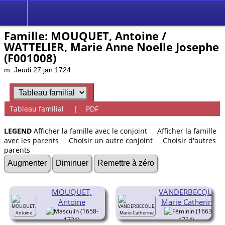
Famille: MOUQUET, Antoine /
WATTELIER, Marie Anne Noelle Josephe
(F001008)
m. Jeudi 27 jan 1724
Tableau familial
|
PDF
LEGEND
Afficher la famille avec le conjoint
Afficher la famille
avec les parents
Choisir un autre conjoint
Choisir d'autres
parents
Augmenter
Diminuer
Remettre à zéro
MOUQUET,
VANDERBECQUE,
Antoine
Marie Catherine
(1658-
(1663-
1731)
1724)